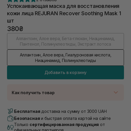
Успокаивающая маска для восстановления
кожи лица REJURAN Recover Soothing Mask 1
шт
380₴
Аллантоин, Алое вера, Бета-глюкан, Ниацинамид,
Пантенол, Полинуклеотиды, Экстракт лотоса
Аллантоин, Алое вера, Гиалуроновая кислота,
Ниацинамид, Полинуклеотиды
Добавить в корзину
Как получить товар
Доставка Новой Почтой
В наличии
Бесплатная
доставка на сумму от 3000 UAH
Самовывоз г. Луцк, Винниченка 4
Безопасная
и быстрая оплата картой на сайте
В наличии
Только
сертифицированная продукция
от
Самовывоз г. Львов, ул. Академика Подстригача,
официальных партнеров