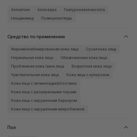
Аллантоин
Алое вера
Гиалуроновая кислота
Ниацинамид
Полинуклеотиды
Средство по применению
Жирная/комбинированная кожа лица
Сухая кожа лица
Нормальная кожа лица
Обезвоженная кожа лица
Проблемная кожа /акне лица
Возрастная кожа лица
Чувствительная кожа лица
Кожа лица с куперозом
Кожа лица с пигментацией/постакне
Кожа лица с расширенными порами
Кожа лица с нарушенным барьером
Кожа лица с нарушенным микробиомом
Пол