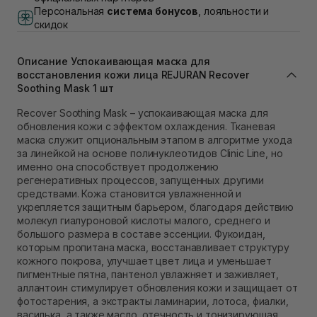
1В (Duck's Lake)
Персональная
система бонусов
, лояльности и
В наличии
скидок
Самовывоз Львов (Ивана Франко 36)
В наличии
Описание Успокаивающая маска для
Самовывоз г. Львов ул. Степана Бандеры 43
восстановления кожи лица REJURAN Recover
Нет в наличии!
Soothing Mask 1 шт
Самовывоз Ровно
В наличии
Recover Soothing Mask – успокаивающая маска для
Самовывоз г. Ровно, ул. Кулика и Гудачека 23 (ТЦ
обновления кожи с эффектом охлаждения. Тканевая
Экватор)
маска служит опциональным этапом в алгоритме ухода
В наличии
за линейкой на основе полинуклеотидов Clinic Line, но
именно она способствует продолжению
регенеративных процессов, запущенных другими
средствами. Кожа становится увлажненной и
укрепляется защитным барьером, благодаря действию
молекул гиалуроновой кислоты малого, среднего и
большого размера в составе эссенции. Фукоидан,
которым пропитана маска, восстанавливает структуру
кожного покрова, улучшает цвет лица и уменьшает
пигментные пятна, пантенол увлажняет и заживляет,
аллантоин стимулирует обновления кожи и защищает от
фотостарения, а экстракты ламинарии, лотоса, фиалки,
василька, а также масло. отечность и тонизирующая