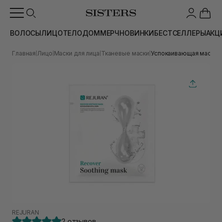
ВОЛОСЫ
ЛИЦО
ТЕЛО
ДОМ
МЕРЧ
НОВИНКИ
БЕСТСЕЛЛЕРЫ
АКЦ
Главная
Лицо
Маски для лица
Тканевые маски
Успокаивающая маска д
|
|
|
|
REJURAN
2 отзывов