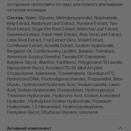
осторожно похлопайте по лицу для полного впитывания
остатков эссенции.
Состав:
Water, Glycerin, Methylpropanediol, Niacinamide,
Kelp Extract, Nasturtium Leaf Extract, Purslane Extract, Yam
Root Extract, Sugar Elm Root Extract, Molochia Leaf Extract,
Seaweed Extract, Fresh Herb Extract, Aloe Vera Leaf Extract,
Lotus Root Extract, Fruit Extract Okra, Violet Extract,
Cornflower Extract, Acmella Extract, Sodium Hyaluronate,
Bergamot Oil, Confectionery Lecithin, Betaine, Trehalose,
Ammonium Acryloyl Dimethyl Taurate/OP Copolymer,
Butylene Glycol, Allantoin, Panthenol, Polyglyceryl-10 Laurate,
Dipropylene Glycol, Acrylate/C10-30 Alkyl Acrylate
Crosspolymer, Adenosine, Tromethamine, Disodium HTC,
Hydrolyzed DNA, Fructooligosaccharides, Propanediol, Beta-
Glucan, Hydrolyzed Hyaluronic Acid, Sodium Laurate, Lauric
Acid, Sodium Hyaluronate Crosspolymer, Hydroxypropyl
Trimonium Hyaluronate, Hyaluronic Acid, Sodium Acetylated
Hyalurate , Hydrolyzed Sodium Hyaluronate, Potassium
Hyaluronate, 1,2-Hexanediol, Hydroxyacetophene,
Pentylene Glycol, Ethylhexyl Glycerin, Limonene.
Активний компонент