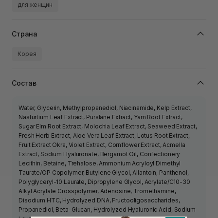
для женщин
Страна
Корея
Состав
Water, Glycerin, Methylpropanediol, Niacinamide, Kelp Extract,
Nasturtium Leaf Extract, Purslane Extract, Yam Root Extract,
Sugar Elm Root Extract, Molochia Leaf Extract, Seaweed Extract,
Fresh Herb Extract, Aloe Vera Leaf Extract, Lotus Root Extract,
Fruit Extract Okra, Violet Extract, Cornflower Extract, Acmella
Extract, Sodium Hyaluronate, Bergamot Oil, Confectionery
Lecithin, Betaine, Trehalose, Ammonium Acryloyl Dimethyl
Taurate/OP Copolymer, Butylene Glycol, Allantoin, Panthenol,
Polyglyceryl-10 Laurate, Dipropylene Glycol, Acrylate/C10-30
Alkyl Acrylate Crosspolymer, Adenosine, Tromethamine,
Disodium HTC, Hydrolyzed DNA, Fructooligosaccharides,
Propanediol, Beta-Glucan, Hydrolyzed Hyaluronic Acid, Sodium