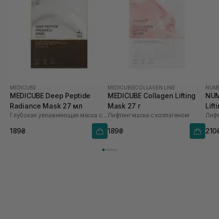
З мінусів трохи залишає липку сироватку, яка не
до кінця всмоктується, але гарно перекривається
кремом.
MEDICUBE
MEDICUBE
|
COLLAGEN LINE
NUM
MEDICUBE Deep Peptide
MEDICUBE Collagen Lifting
NUM
Radiance Mask 27 мл
Mask 27 г
Lift
Глубокая увлажняющая маска с пептидами
Лифтинг маска с коллагеном
Лифт
1 ш
189₴
189₴
210