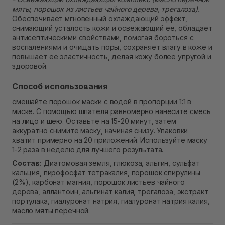
мяты, порошок из листьев чайного дерева, трегалоза).
Обеспечивает мгновенный охлаждающий эффект,
снимающий усталость кожи и освежающий ее, обладает
антисептическими свойствами, помогая бороться с
воспалениями и очищать поры, сохраняет влагу в коже и
повышает ее эластичность, делая кожу более упругой и
здоровой.
Способ использования
смешайте порошок маски с водой в пропорции 1:1 в
миске. С помощью шпателя равномерно нанесите смесь
на лицо и шею. Оставьте на 15-20 минут, затем
аккуратно снимите маску, начиная снизу. Упаковки
хватит примерно на 20 приложений. Используйте маску
1-2 раза в неделю для лучшего результата.
Состав:
Диатомовая земля, глюкоза, альгин, сульфат
кальция, пирофосфат тетракалия, порошок спирулины
(2%), карбонат магния, порошок листьев чайного
дерева, аллантоин, альгинат калия, трегалоза, экстракт
портулака, гиалуронат натрия, гиалуронат натрия калия,
масло мяты перечной.