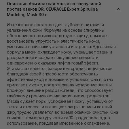
Описание Альгинатная маска со спирулиной
Самовывоз г. Львов ул. Степана Бандеры 43
против отеков DR. CEURACLE Expert Spirulina
Нет в наличии!
Modeling Mask 30 г
Самовывоз Ровно
В наличии
Интенсивное средство для глубокого питания и
Самовывоз г. Ровно, ул. Кулика и Гудачека 23 (ТЦ
увлажнения кожи. Формула на основе спирулины
Экватор)
обеспечивает антиоксидантную защиту, помогает
В наличии
восстановить упругость и эластичность кожи,
уменьшает признаки усталости и стресса. Адгезивная
формула маски охлаждает кожу, уменьшает отеки и
раздражение и создает ощущение свежести,
одновременно оказывая лифтинговый эффект.
Эта маска является фаворитом среди специалистов
благодаря своей способности обеспечивать
эффективный уход в домашних условиях. Она плотно
прилегает к коже, предотвращая испарение влаги и
блокируя внешние раздражители, что способствует
глубокому проникновению активных ингредиентов.
Маска сужает поры, успокаивает кожу, уставшую от
тепла и стресса, и поглощает загрязнение и кожный
жир, трудно удаляется во время обычной очистки. Она
снижает температуру кожи на 10 градусов за одно
использование, придавая мгновенное охлаждение.