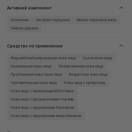
Активний компонент
Аллантоин
Экстракт портулака
Масло перечной мяты
Чайное дерево
Средство по применению
Жирная/комбинированная кожа лица
Сухая кожа лица
Нормальная кожа лица
Обезвоженная кожа лица
Проблемная кожа /акне лица
Возрастная кожа лица
Чувствительная кожа лица
Кожа лица с куперозом
Кожа лица с пигментацией/постакне
Кожа лица с расширенными порами
Кожа лица с нарушенным барьером
Кожа лица с нарушенным микробиомом