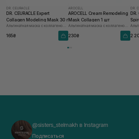
DR. CEURACLE
AROCELL
DR. 
DR. CEURACLE Expert
AROCELL Cream Remodeling
DR.
Collagen Modeling Mask 30 г
Mask Collagen 1 шт
Spi
Альгинатная маска с коллагеном для упругости
Альгинатная маска с коллагеном для упругости кожи
1000
165₴
230₴
2 2
@sisters_stelmakh в Instagram
Подписаться