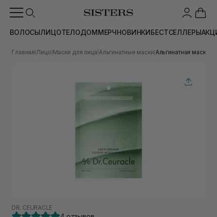
ВОЛОСЫ
ЛИЦО
ТЕЛО
ДОМ
МЕРЧ
НОВИНКИ
БЕСТСЕЛЛЕРЫ
АКЦ
Главная
Лицо
Маски для лица
Альгинатные маски
Альгинатная маска со
|
|
|
|
DR. CEURACLE
4 отзывов