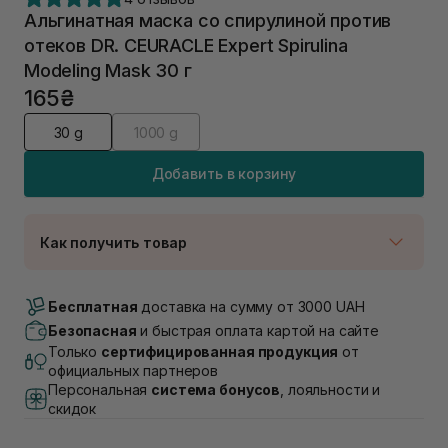
Альгинатная маска со спирулиной против
отеков DR. CEURACLE Expert Spirulina
Modeling Mask 30 г
165₴
30 g
1000 g
Добавить в корзину
Как получить товар
Доставка Новой Почтой
В наличии
Бесплатная
доставка на сумму от 3000 UAH
Самовывоз г. Луцк, Винниченка 4
Безопасная
и быстрая оплата картой на сайте
Нет в наличии!
Только
сертифицированная продукция
от
Самовывоз г. Львов, ул. Академика Подстригача,
официальных партнеров
1В (Duck's Lake)
Персональная
система бонусов
, лояльности и
В наличии
скидок
Самовывоз Львов (Ивана Франко 36)
В наличии