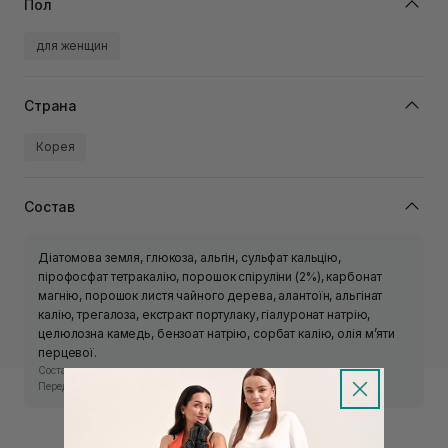
Пол
для женщин
Страна
Корея
Состав
Діатомова земля, глюкоза, альгін, сульфат кальцію,
пірофосфат тетракалію, порошок спіруліни (2%), карбонат
магнію, порошок листя чайного дерева, алантоїн, альгінат
калію, трегалоза, екстракт портулаку, гіалуронат натрію,
целюлозна камедь, бензоат натрію, сорбат калію, олія м’яти
перцевої.
Состав средства может изменяться производителем.
Перед использованием ознакомьтесь с информацией на упаковке.