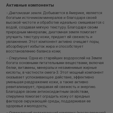
Активные компоненты
- Диатомовая земля.
Добывается в Америке, является
богатым источником минералов и благодаря своей
высокой чистоте и обработке идеально смешивается с
водой, создавая мягкую текстуру. Благодаря своим
природным минералам, диатомная земля помогает
улучшить текстуру кожи, придает ей свежесть и
увлажнение. Этот компонент активно очищает поры,
абсорбирует избыток жира и способствует
восстановлению баланса кожи;
- Спирулина.
Одна из старейших водорослей на Земле
богата основными питательными веществами, включая
белки, витамины, минералы и незаменимые жирные
кислоты, в частности омега-3. Этот мощный компонент
оказывает успокаивающее действие, эффективно
уменьшая раздражение кожи, а также активно
ревитализирует, придавая ей свежесть и энергию.
Благодаря своим антиоксидантным свойствам,
спирулина помогает оградить кожу от вредных
факторов окружающей среды, поддерживая ее
здоровье и молодость;
- Освежающий охлаждающий комплекс (масло перечной