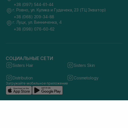
+38 (097) 544-61-44
г. Ровно, ул. Кулика и Гудачека, 23 (ТЦ Экватор)
+38 (068) 209-34-88
г. Луцк, ул. Винниченка, 4
+38 (098) 076-60-62
СОЦИАЛЬНЫЕ СЕТИ
Sisters Hair
Sisters Skin
Distribution
Cosmetology
Загружайте мобильное приложение
© 2026 sisters.co.ua. Все права защищены