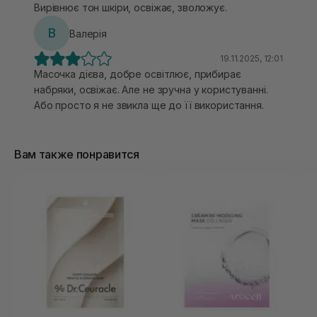
Вирівнює тон шкіри, освіжає, зволожує.
В
Валерія
19.11.2025, 12:01
Масочка дієва, добре освітлює, прибирає
набряки, освіжає. Але не зручна у користуванні.
Або просто я не звикла ще до її використання.
Вам также понравится