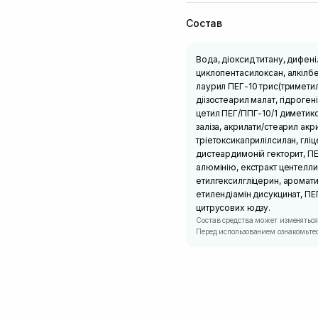
Состав
Вода, діоксид титану, дифен
циклопентасилоксан, алкілбе
лаурил ПЕГ-10 трис(триметил
діізостеарил малат, гідроген
цетил ПЕГ/ППГ-10/1 диметико
заліза, акрилати/стеарил ак
тріетоксикаприлілсилан, глі
дистеардимоній гекторит, П
алюмінію, екстракт центелли 
етилгексилгліцерин, аромати
етилендіамін дисукцинат, ПЕ
цитрусових юдзу.
Состав средства может изменяться
Перед использованием ознакомьтес