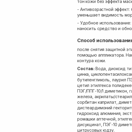
тон кожи без эффекта мас
- Антивозрастной эффект:
уменьшает видимость мор
- Удобное использование:
наносить средство и обно
Способ использовани
после снятия защитной эт
помощью аппликатора. Нан
контура кожи.
Состав:
Вода, диоксид ти
цинка, циклопентасилокса
бутиленгликоль, лаурил П
цетил этилгекса полидекен
ПЭГ/ППГ-10/1 диметикон, г
железа, акрилаты/стеарил
сорбитан каприлат, димет
дистеардимоний гекторит
гидроксид алюминия, экст
ромашки аптечной, этилге
дисукцинат, ПЭГ-10 димет
цитрусовых юдзу.