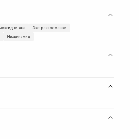
иоксид титана
Экстракт ромашки
Ниацинамид