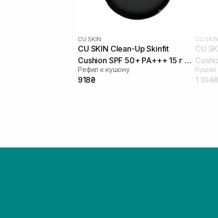
CU SKIN
CU SKI
CU SKIN Clean-Up Skinfit
CU SKI
Cushion SPF 50+ PA+++ 15 г 21
Cushi
Рефил к кушону
Кушон
тон
тон
918₴
1 104