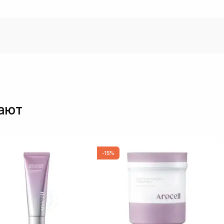
пают
-15%