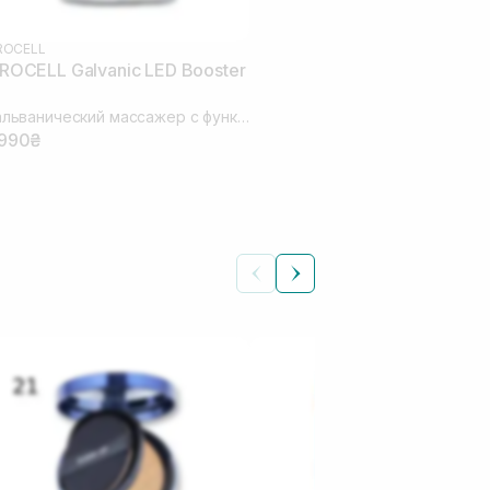
ROCELL
ROCELL Galvanic LED Booster
Гальванический массажер с функцией светотерапии для ухода за кожей
 990₴