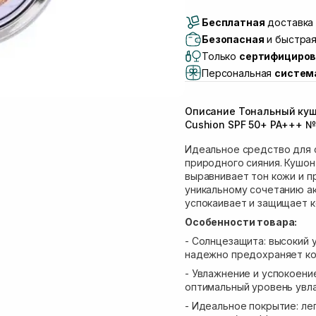
Доставка Новой Поч
Бесплатная
Самовывоз г. Луцк, 
доставка 
Самовывоз г. Львов, 
Безопасная
и быстрая
Lake)
Только
сертифициров
Самовывоз Львов (И
Персональная
систем
Самовывоз г. Львов 
Самовывоз Ровно
Описание Тональный кушо
Самовывоз г. Ровно, 
Cushion SPF 50+ PA+++ №2
Идеальное средство для 
природного сияния. Кушон
выравнивает тон кожи и п
уникальному сочетанию а
успокаивает и защищает к
Особенности товара:
- Солнцезащита: высокий у
надежно предохраняет кож
- Увлажнение и успокоен
оптимальный уровень увла
- Идеальное покрытие: ле