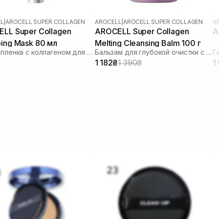
L
|
AROCELL SUPER COLLAGEN
AROCELL
|
AROCELL SUPER COLLAGEN
A
LL Super Collagen
AROCELL Super Collagen
A
ing Mask 80 мл
Melting Cleansing Balm 100 г
Маска-пленка с коллагеном для увлажнения и лифтинга
Бальзам для глубокой очистки с коллагеном и пептидами
1 182₴
1 390₴
1