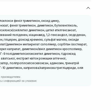
ілсилокси феніл триметикон, оксид цинку,
нзоат, феніл триметикон, диметикон, бутиленгліколь,
силокси)силілетил диметикон, цетил етилгексаноат,
ізований полідекен, ніацинамід, 1,2-гександіол, ізододекан,
н, гліцерин, діоксид кремнію, сульфат магнію, оксиди
рилат/диметикон метакрилат сополімер, сорбітан ізостеарат,
церил каприлат, диметикон/вініл диметикон кросполімер,
ЕГ-9 полідиметилсилоксиетил диметикон, гідроксид
азіатської, екстракт квіток ромашки аптечної,
затор, поліпропілсилсесквіоксан, аденозин, тринатрій
Г-10 диметикон, каприлова/капринова тригліцериди, олія
 производителем.
ь с информацией на упаковке.