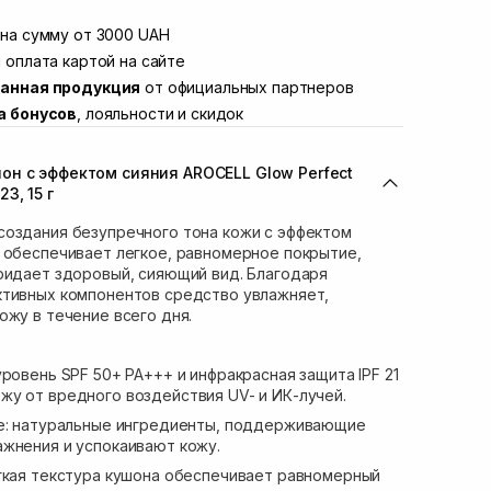
той
Нет в наличии!
Винниченка 4
на сумму от 3000 UAH
Нет в наличии!
ул. Академика Подстригача, 1В (Duck's
 оплата картой на сайте
Нет в наличии!
анная продукция
от официальных партнеров
вана Франко 36)
Нет в наличии!
а бонусов
, лояльности и скидок
ул. Степана Бандеры 43
Нет в наличии!
В наличии
н с эффектом сияния AROCELL Glow Perfect
ул. Кулика и Гудачека 23 (ТЦ Экватор)
Нет в наличии!
3, 15 г
создания безупречного тона кожи с эффектом
 обеспечивает легкое, равномерное покрытие,
ридает здоровый, сияющий вид. Благодаря
ктивных компонентов средство увлажняет,
ожу в течение всего дня.
ровень SPF 50+ PA+++ и инфракрасная защита IPF 21
у от вредного воздействия UV- и ИК-лучей.
ие: натуральные ингредиенты, поддерживающие
жнения и успокаивают кожу.
гкая текстура кушона обеспечивает равномерный