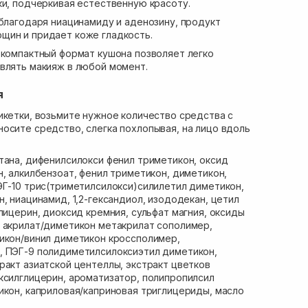
ки, подчеркивая естественную красоту.
 благодаря ниацинамиду и аденозину, продукт
щин и придает коже гладкость.
 компактный формат кушона позволяет легко
влять макияж в любой момент.
я
икетки, возьмите нужное количество средства с
осите средство, слегка похлопывая, на лицо вдоль
тана, дифенилсилокси фенил триметикон, оксид
н, алкилбензоат, фенил триметикон, диметикон,
ЭГ-10 трис(триметилсилокси)силилетил диметикон,
, ниацинамид, 1,2-гександиол, изододекан, цетил
лицерин, диоксид кремния, сульфат магния, оксиды
 акрилат/диметикон метакрилат сополимер,
икон/винил диметикон кроссполимер,
, ПЭГ-9 полидиметилсилоксиэтил диметикон,
ракт азиатской центеллы, экстракт цветков
ксилглицерин, ароматизатор, полипропилсил
икон, каприловая/каприновая триглицериды, масло