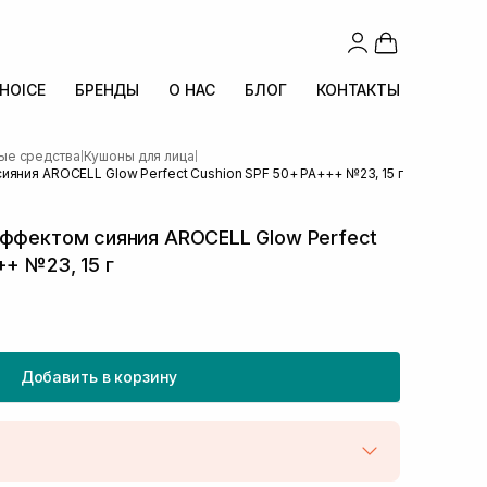
CHOICE
БРЕНДЫ
О НАС
БЛОГ
КОНТАКТЫ
ые средства
Кушоны для лица
|
|
ияния AROCELL Glow Perfect Cushion SPF 50+ PA+++ №23, 15 г
эффектом сияния AROCELL Glow Perfect
++ №23, 15 г
Добавить в корзину