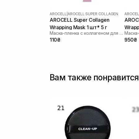
AROCELL
|
AROCELL SUPER COLLAGEN
AROCEL
AROCELL Super Collagen
AROCE
Wrapping Mask 1 шт* 5 г
Wrapp
Маска-пленка с коллагеном для увлажнения и лифтинга
110₴
950₴
Вам также понравится