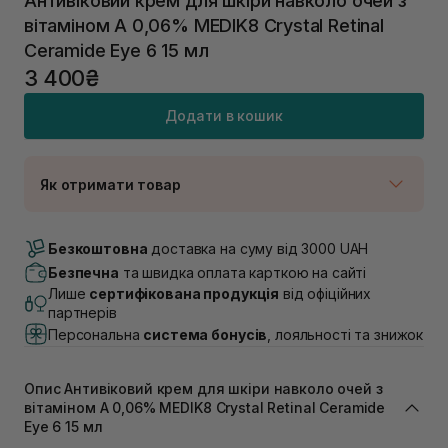
Антивіковий крем для шкіри навколо очей з
вітаміном А 0,06% MEDIK8 Crystal Retinal
Ceramide Eye 6 15 мл
3 400₴
Додати в кошик
Як отримати товар
Доставка Новою Поштою
В наявності
Безкоштовна
доставка на суму від 3000 UAH
Самовивіз м. Луцьк, вул. Винниченка 4
Безпечна
та швидка оплата карткою на сайті
В наявності
Лише
сертифікована продукція
від офіційних
Самовивіз м. Львів, вул. Академіка Підстригача, 1В
партнерів
(Duck’s Lake)
Персональна
система бонусів
, лояльності та знижок
Немає в наявності!
Самовивіз м. Львів, вул. Івана Франка 36
Немає в наявності!
Опис Антивіковий крем для шкіри навколо очей з
Самовивіз м. Львів, вул. Степана Бандери 45
вітаміном А 0,06% MEDIK8 Crystal Retinal Ceramide
В наявності
Eye 6 15 мл
Самовивіз м. Рівне, вул. 16-го Липня, 15