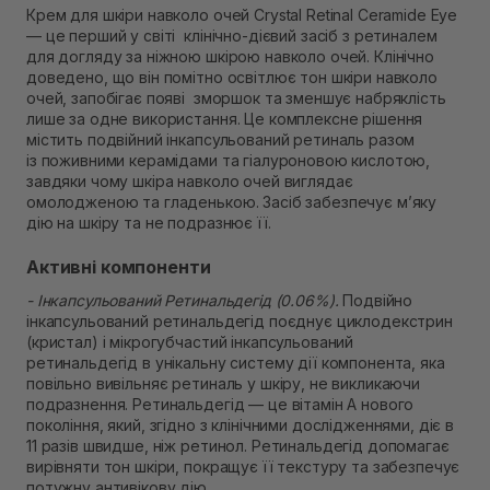
Крем для шкіри навколо очей Crystal Retinal Ceramide Eye
В наявності
— це перший у світі клінічно-дієвий засіб з ретиналем
Самовивіз м. Рівне, вул. Кулика і Гудачека 23 (ТЦ
для догляду за ніжною шкірою навколо очей. Клінічно
Екватор)
доведено, що він помітно освітлює тон шкіри навколо
Немає в наявності!
очей, запобігає появі зморшок та зменшує набряклість
лише за одне використання. Це комплексне рішення
містить подвійний інкапсульований ретиналь разом
із поживними керамідами та гіалуроновою кислотою,
завдяки чому шкіра навколо очей виглядає
омолодженою та гладенькою. Засіб забезпечує мʼяку
дію на шкіру та не подразнює її.
Активні компоненти
- Інкапсульований Ретинальдегід (0.06%).
Подвійно
інкапсульований ретинальдегід поєднує циклодекстрин
(кристал) і мікрогубчастий інкапсульований
ретинальдегід в унікальну систему дії компонента, яка
повільно вивільняє ретиналь у шкіру, не викликаючи
подразнення. Ретинальдегід — це вітамін А нового
покоління, який, згідно з клінічними дослідженнями, діє в
11 разів швидше, ніж ретинол. Ретинальдегід допомагає
вирівняти тон шкіри, покращує її текстуру та забезпечує
потужну антивікову дію.