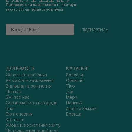
Підпишись на наші новини
та отримуй
знижку 5% на перше замовлення
Email
підписатись
ДОПОМОГА
КАТАЛОГ
Оплата та доставка
Волосся
Як зробити замовлення
Обличчя
Відповіді на запитання
Тіло
Про нас
Дім
ЗМІ про нас
Мерч
Сертифікати та нагороди
Новинки
Блог
Акції та знижки
Бюті словник
Бренди
Контакти
Умови використання сайту
Політика конфіденційності