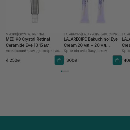
MEDIK8
|
CRYSTAL RETINAL
LALARECIPE
|
LALARECIPE BAKUCHINOL
LALA
MEDIK8 Crystal Retinal
LALARECIPE Bakuchinol Eye
LAL
Ceramide Eye 10 15 мл
Cream 20 мл + 20 мл
Cre
Антивіковий крем для шкіри навколо очей з вітаміном А 0,10%
Крем під очі з бакучіолом
Крем
запаска
4 250₴
1 300₴
140