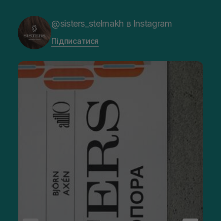
@sisters_stelmakh в Instagram
Підписатися