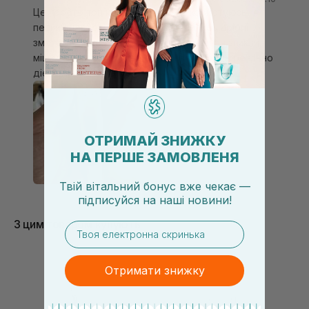
Це просто топ крем під очі! Уже користуюсь
певний час і замітила, як розгладились дрібні
зморшки. Також в процесі крристування зникли
мішки під очима і шкіра стала світліша. Він реально
дієвий!!!
ОТРИМАЙ ЗНИЖКУ
НА ПЕРШЕ ЗАМОВЛЕНЯ
Твій вітальний бонус вже чекає —
підписуйся
на
наші новини!
З цим товаром купують
email
Отримати знижку