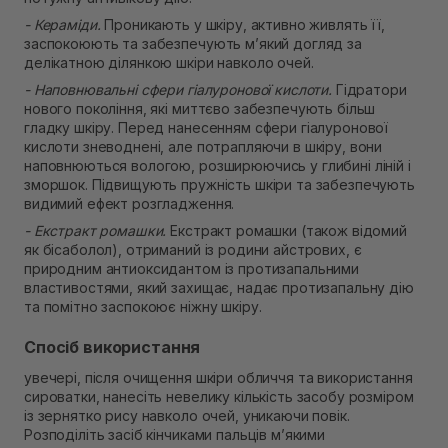
- Кераміди.
Проникають у шкіру, активно живлять її,
заспокоюють та забезпечують мʼякий догляд за
делікатною ділянкою шкіри навколо очей.
- Наповнювальні сфери гіалуронової кислоти.
Гідратори
нового покоління, які миттєво забезпечують більш
гладку шкіру. Перед нанесенням сфери гіалуронової
кислоти зневоднені, але потрапляючи в шкіру, вони
наповнюються вологою, розширюючись у глибині ліній і
зморшок. Підвищують пружність шкіри та забезпечують
видимий ефект розгладження.
- Екстракт ромашки.
Екстракт ромашки (також відомий
як бісаболол), отриманий із родини айстрових, є
природним антиоксидантом із протизапальними
властивостями, який захищає, надає протизапальну дію
та помітно заспокоює ніжну шкіру.
Спосіб використання
увечері, після очищення шкіри обличчя та використання
сироватки, нанесіть невелику кількість засобу розміром
із зернятко рису навколо очей, уникаючи повік.
Розподіліть засіб кінчиками пальців мʼякими