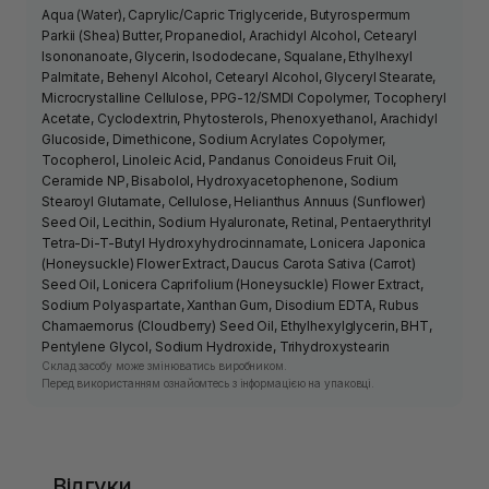
Aqua (Water), Caprylic/Capric Triglyceride, Butyrospermum
Parkii (Shea) Butter, Propanediol, Arachidyl Alcohol, Cetearyl
Isononanoate, Glycerin, Isododecane, Squalane, Ethylhexyl
Palmitate, Behenyl Alcohol, Cetearyl Alcohol, Glyceryl Stearate,
Microcrystalline Cellulose, PPG-12/SMDI Copolymer, Tocopheryl
Acetate, Cyclodextrin, Phytosterols, Phenoxyethanol, Arachidyl
Glucoside, Dimethicone, Sodium Acrylates Copolymer,
Tocopherol, Linoleic Acid, Pandanus Conoideus Fruit Oil,
Ceramide NP, Bisabolol, Hydroxyacetophenone, Sodium
Stearoyl Glutamate, Cellulose, Helianthus Annuus (Sunflower)
Seed Oil, Lecithin, Sodium Hyaluronate, Retinal, Pentaerythrityl
Tetra-Di-T-Butyl Hydroxyhydrocinnamate, Lonicera Japonica
(Honeysuckle) Flower Extract, Daucus Carota Sativa (Carrot)
Seed Oil, Lonicera Caprifolium (Honeysuckle) Flower Extract,
Sodium Polyaspartate, Xanthan Gum, Disodium EDTA, Rubus
Chamaemorus (Cloudberry) Seed Oil, Ethylhexylglycerin, BHT,
Pentylene Glycol, Sodium Hydroxide, Trihydroxystearin
Склад засобу може змінюватись виробником.
Перед використанням ознайомтесь з інформацією на упаковці.
Відгуки