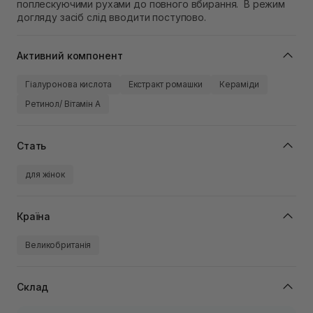
поплескуючими рухами до повного вбирання. В режим
догляду засіб слід вводити поступово.
Активний компонент
Гіалуронова кислота
Екстракт ромашки
Кераміди
Ретинол/ Вітамін А
Стать
для жінок
Країна
Великобританія
Склад