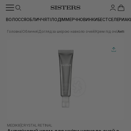
ВОЛОССЯ
ОБЛИЧЧЯ
ТІЛО
ДІМ
МЕРЧ
НОВИНКИ
БЕСТСЕЛЕРИ
АК
Головна
Обличчя
Догляд за шкірою навколо очей
Крем під очі
Антивік
|
|
|
|
MEDIK8
|
CRYSTAL RETINAL