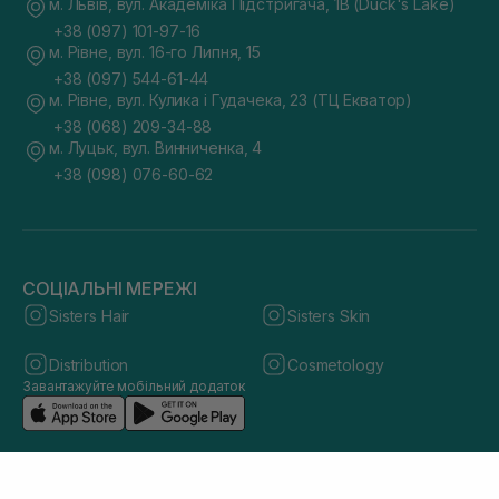
м. Львів, вул. Академіка Підстригача, 1В (Duck's Lake)
+38 (097) 101-97-16
м. Рівне, вул. 16-го Липня, 15
+38 (097) 544-61-44
м. Рівне, вул. Кулика і Гудачека, 23 (ТЦ Екватор)
+38 (068) 209-34-88
м. Луцьк, вул. Винниченка, 4
+38 (098) 076-60-62
СОЦІАЛЬНІ МЕРЕЖІ
Sisters Hair
Sisters Skin
Distribution
Cosmetology
Завантажуйте мобільний додаток