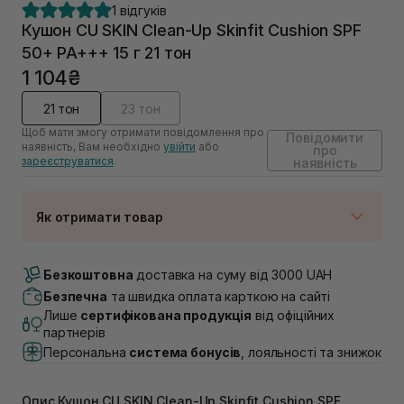
1 відгуків
Кушон CU SKIN Clean-Up Skinfit Cushion SPF
50+ PA+++ 15 г 21 тон
1 104₴
21 тон
23 тон
Щоб мати змогу отримати повідомлення про
Повідомити
наявність, Вам необхідно
увійти
або
про
зареєструватися
.
наявність
Як отримати товар
Доставка Новою Поштою
Немає в наявності!
Безкоштовна
доставка на суму від 3000 UAH
Самовивіз м. Луцьк, вул. Винниченка 4
Безпечна
та швидка оплата карткою на сайті
Немає в наявності!
Лише
сертифікована продукція
від офіційних
Самовивіз м. Львів, вул. Академіка Підстригача, 1В
партнерів
(Duck’s Lake)
Персональна
система бонусів
, лояльності та знижок
Немає в наявності!
Самовивіз м. Львів, вул. Івана Франка 36
Немає в наявності!
Опис Кушон CU SKIN Clean-Up Skinfit Cushion SPF