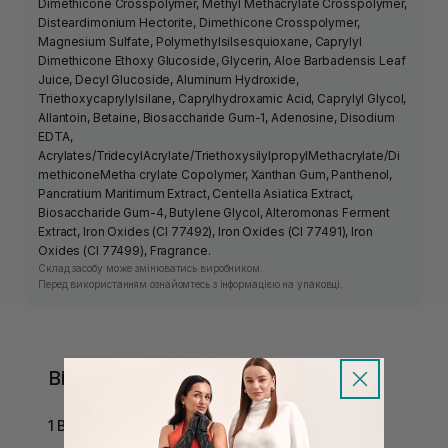
Dimethicone Crosspolymer, Methyl Methacrylate Crosspolymer,
Disteardimonium Hectorite, Dimethicone Crosspolymer,
Magnesium Sulfate, Polymethylsilsesquioxane, Caprylyl
Dimethicone Ethoxy Glucoside, Glycerin, Aloe Barbadensis Leaf
Juice, Decyl Glucoside, Aluminum Hydroxide,
Triethoxycaprylylsilane, Caprylhydroxamic Acid, Caprylyl Glycol,
Allantoin, Betaine, Biosaccharide Gum-1, Adenosine, Disodium
EDTA,
Acrylates/TridecylAcrylate/TriethoxysilylpropylMethacrylate/Di
methiconeMetha crylate Copolymer, Xanthan Gum, Panthenol,
Pancratium Maritimum Extract, Centella Asiatica Extract,
Biosaccharide Gum-4, Butylene Glycol, Alteromonas Ferment
Extract, Iron Oxides (CI 77492), Iron Oxides (CI 77491), Iron
Oxides (CI 77499), Fragrance.
Склад засобу може змінюватись виробником.
Перед використанням ознайомтесь з інформацією на упаковці.
Відгуки
1 Відгук