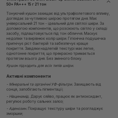
Самовивіз м. Львів, вул. Степана Бандери 45
50+ PA+++ 15 г 21 тон
Немає в наявності!
Самовивіз м. Рівне, вул. 16-го Липня, 15
Тонуючий кушон захищає від ультрафіолетового впливу,
Немає в наявності!
доглядає за чутливою шкірою протягом дня. Має
Самовивіз м. Рівне, вул. Кулика і Гудачека 23 (ТЦ
універсальний 21 тон - ідеальний для світлої шкіри. За
Екватор)
допомогою компонентів, що розсіюють світло у складі
Немає в наявності!
засобу, підлаштовується під тон обличчя. Маскує
недоліки та вирівнює колір шкіри. Гігієнічна подушечка
пригнічує ріст бактерій та забезпечує краще
покриття. Завдяки надлегкій текстурі має легке,
однотонне покриття, що прекрасно тримається
протягом всього дня. Без змінного блоку.
Кушон підходить для всіх типів шкіри.
Активні компоненти
- Мінеральні та органічні УФ-фільтри.
Захищають від
сонця, запобігають пігментації;
- Ніацинамід.
Дарує сяйво, працює як антиоксидант,
регулює роботу сальних залоз;
- Аденозин.
Покращує текстуру шкіри та розгладжує
зморшки;