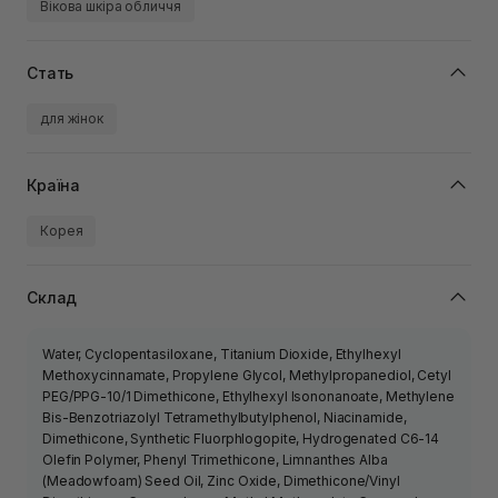
Вікова шкіра обличчя
Стать
для жінок
Країна
Корея
Склад
Water, Cyclopentasiloxane, Titanium Dioxide, Ethylhexyl
Methoxycinnamate, Propylene Glycol, Methylpropanediol, Cetyl
PEG/PPG-10/1 Dimethicone, Ethylhexyl Isononanoate, Methylene
Bis-Benzotriazolyl Tetramethylbutylphenol, Niacinamide,
Dimethicone, Synthetic Fluorphlogopite, Hydrogenated C6-14
Olefin Polymer, Phenyl Trimethicone, Limnanthes Alba
(Meadowfoam) Seed Oil, Zinc Oxide, Dimethicone/Vinyl