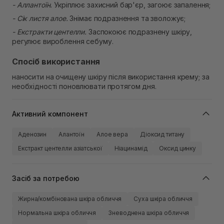
- Аллантоїн.
Укріплює захисний бар'єр, загоює запалення;
- Сік листя алое.
Знімає подразнення та зволожує;
- Екстракти центелли.
Заспокоює подразнену шкіру,
регулює вироблення себуму.
Спосіб використання
наносити на очищену шкіру після використання крему; за
необхідності поновлювати протягом дня.
Активний компонент
Аденозин
Алантоїн
Алое вера
Діоксид титану
Екстракт центелли азіатської
Ніацинамід
Оксид цинку
Засіб за потребою
Жирна/комбінована шкіра обличчя
Суха шкіра обличчя
Нормальна шкіра обличчя
Зневоднена шкіра обличчя