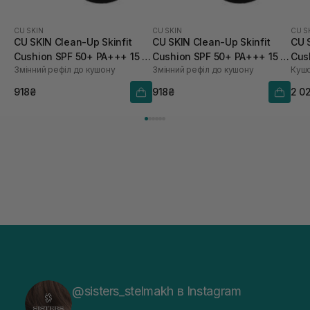
CU SKIN
CU SKIN
CU S
CU SKIN Clean-Up Skinfit
CU SKIN Clean-Up Skinfit
CU 
Cushion SPF 50+ PA+++ 15 г
Cushion SPF 50+ PA+++ 15 г
Cus
Змінний рефіл до кушону
Змінний рефіл до кушону
Кушо
21 тон
23 тон
918₴
918₴
2 0
@sisters_stelmakh в Instagram