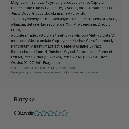
Magnesium Sulfate, Polymethylsilsesquioxane, Caprylyl
Dimethicone Ethoxy Glucoside, Glycerin, Aloe Barbadensis Leaf
Juice, Decyl Glucoside, Aluminum Hydroxide,
Triethoxycaprylylsilane, Caprylhydroxamic Acid, Caprylyl Glycol,
Allantoin, Betaine, Biosaccharide Gum-1, Adenosine, Disodium
EDTA,
Acrylates/TridecylAcrylate/TriethoxysilylpropylMethacrylate/Di
methiconeMetha crylate Copolymer, Xanthan Gum, Panthenol,
Pancratium Maritimum Extract, Centella Asiatica Extract,
Biosaccharide Gum-4, Butylene Glycol, Alteromonas Ferment
Extract, Iron Oxides (CI 77492), Iron Oxides (CI 77491), Iron
Oxides (CI 77499), Fragrance.
Склад засобу може змінюватись виробником.
Перед використанням ознайомтесь з інформацією на упаковці.
Відгуки
0 Відгуків