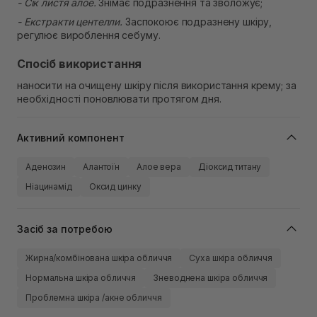
- Сік листя алое.
Знімає подразнення та зволожує;
- Екстракти центелли.
Заспокоює подразнену шкіру,
регулює вироблення себуму.
Спосіб використання
наносити на очищену шкіру після використання крему; за
необхідності поновлювати протягом дня.
Активний компонент
Аденозин
Алантоїн
Алое вера
Діоксид титану
Ніацинамід
Оксид цинку
Засіб за потребою
Жирна/комбінована шкіра обличчя
Суха шкіра обличчя
Нормальна шкіра обличчя
Зневоднена шкіра обличчя
Проблемна шкіра /акне обличчя