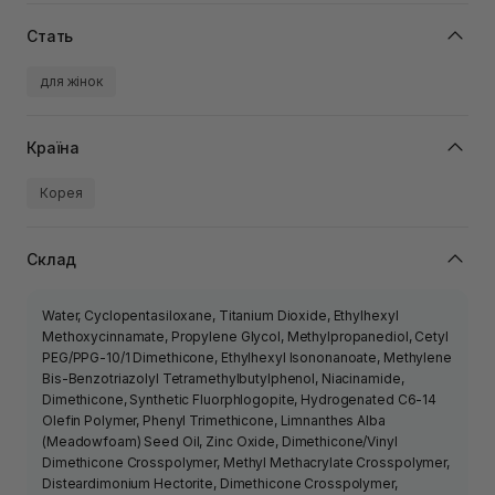
Стать
для жінок
Країна
Корея
Склад
Water, Cyclopentasiloxane, Titanium Dioxide, Ethylhexyl
Methoxycinnamate, Propylene Glycol, Methylpropanediol, Cetyl
PEG/PPG-10/1 Dimethicone, Ethylhexyl Isononanoate, Methylene
Bis-Benzotriazolyl Tetramethylbutylphenol, Niacinamide,
Dimethicone, Synthetic Fluorphlogopite, Hydrogenated C6-14
Olefin Polymer, Phenyl Trimethicone, Limnanthes Alba
(Meadowfoam) Seed Oil, Zinc Oxide, Dimethicone/Vinyl
Dimethicone Crosspolymer, Methyl Methacrylate Crosspolymer,
Disteardimonium Hectorite, Dimethicone Crosspolymer,