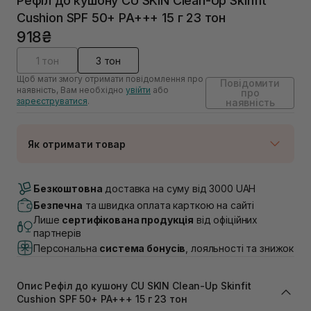
Рефіл до кушону CU SKIN Clean-Up Skinfit
Cushion SPF 50+ PA+++ 15 г 23 тон
918₴
1 тон
3 тон
Щоб мати змогу отримати повідомлення про
Повідомити
наявність, Вам необхідно
увійти
або
про
зареєструватися
.
наявність
Як отримати товар
Доставка Новою Поштою
Немає в наявності!
Безкоштовна
доставка на суму від 3000 UAH
Самовивіз м. Луцьк, вул. Винниченка 4
Безпечна
та швидка оплата карткою на сайті
Немає в наявності!
Лише
сертифікована продукція
від офіційних
Самовивіз м. Львів, вул. Академіка Підстригача, 1В
партнерів
(Duck’s Lake)
Персональна
система бонусів
, лояльності та знижок
Немає в наявності!
Самовивіз м. Львів, вул. Івана Франка 36
Немає в наявності!
Опис Рефіл до кушону CU SKIN Clean-Up Skinfit
Самовивіз м. Львів, вул. Степана Бандери 45
Cushion SPF 50+ PA+++ 15 г 23 тон
Немає в наявності!