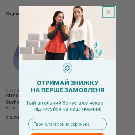
З цим товаром купують
ОТРИМАЙ ЗНИЖКУ
НА ПЕРШЕ ЗАМОВЛЕНЯ
CU SKIN
CU SKIN Clean-Up Skinfit
Cushion SPF 50+ PA+++ 15 г
Твій вітальний бонус вже чекає —
Кушон зі змінним блоком
+ 15 г 23 тон
підписуйся
на
наші новини!
2 022₴
email