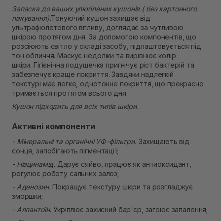
Самовивіз м. Рівне, вул. 16-го Липня, 15
Запаска до ваших улюблених кушонів ( без картонного
Немає в наявності!
пакування).
Тонуючий кушон захищає від
Самовивіз м. Рівне, вул. Кулика і Гудачека 23 (ТЦ
ультрафіолетового впливу, доглядає за чутливою
Екватор)
шкірою протягом дня. За допомогою компонентів, що
Немає в наявності!
розсіюють світло у складі засобу, підлаштовується під
тон обличчя. Маскує недоліки та вирівнює колір
шкіри. Гігієнічна подушечка пригнічує ріст бактерій та
забезпечує краще покриття. Завдяки надлегкій
текстурі має легке, однотонне покриття, що прекрасно
тримається протягом всього дня.
Кушон підходить для всіх типів шкіри.
Активні компоненти
- Мінеральні та органічні УФ-фільтри.
Захищають від
сонця, запобігають пігментації;
- Ніацинамід.
Дарує сяйво, працює як антиоксидант,
регулює роботу сальних залоз;
- Аденозин.
Покращує текстуру шкіри та розгладжує
зморшки;
- Аллантоїн.
Укріплює захисний бар'єр, загоює запалення;