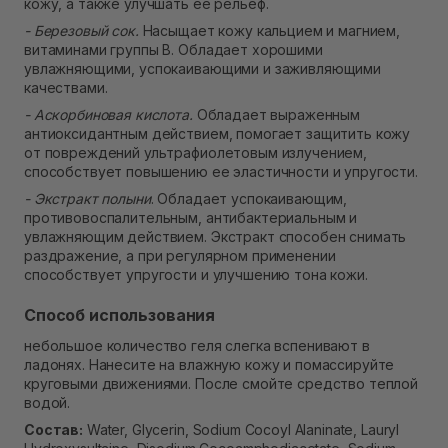
кожу, а также улучшать ее рельеф.
- Березовый сок.
Насыщает кожу кальцием и магнием,
витаминами группы B. Обладает хорошими
увлажняющими, успокаивающими и заживляющими
качествами.
- Аскорбиновая кислота.
Обладает выраженным
антиоксидантным действием, помогает защитить кожу
от повреждений ультрафиолетовым излучением,
способствует повышению ее эластичности и упругости.
- Экстракт полыни
. Обладает успокаивающим,
противовоспалительным, антибактериальным и
увлажняющим действием. Экстракт способен снимать
раздражение, а при регулярном применении
способствует упругости и улучшению тона кожи.
Способ использования
небольшое количество геля слегка вспенивают в
ладонях. Нанесите на влажную кожу и помассируйте
круговыми движениями. После смойте средство теплой
водой.
Состав:
Water, Glycerin, Sodium Cocoyl Alaninate, Lauryl