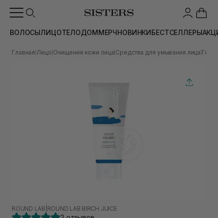
ВОЛОСЫ
ЛИЦО
ТЕЛО
ДОМ
МЕРЧ
НОВИНКИ
БЕСТСЕЛЛЕРЫ
АКЦ
Главная
Лицо
Очищение кожи лица
Средства для умывания лица
Гели
|
|
|
|
ROUND LAB
|
ROUND LAB BIRCH JUICE
2 отзывов