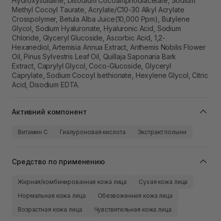
Hydroxysultaine, Disodium Cocoamphodiacetate, Sodium
Methyl Cocoyl Taurate, Acrylate/​C10-30 Alkyl Acrylate
Crosspolymer, Betula Alba Juice(10,000 Ppm), Butylene
Glycol, Sodium Hyaluronate, Hyaluronic Acid, Sodium
Chloride, Glyceryl Glucoside, Ascorbic Acid, 1,2-
Hexanediol, Artemisia Annua Extract, Anthemis Nobilis Flower
Oil, Pinus Sylvestris Leaf Oil, Quillaja Saponaria Bark
Extract, Caprylyl Glycol, Coco-Glucoside, Glyceryl
Caprylate, Sodium Cocoyl Isethionate, Hexylene Glycol, Citric
Acid, Disodium EDTA.
Активний компонент
Витамин C
Гиалуроновая кислота
Экстракт полыни
Средство по применению
Жирная/комбинированная кожа лица
Сухая кожа лица
Нормальная кожа лица
Обезвоженная кожа лица
Возрастная кожа лица
Чувствительная кожа лица