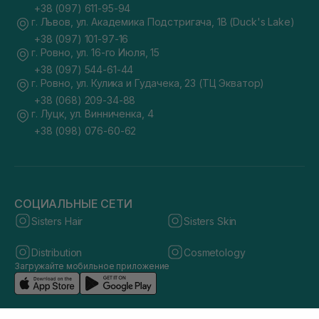
+38 (097) 611-95-94
г. Львов, ул. Академика Подстригача, 1В (Duck's Lake)
+38 (097) 101-97-16
г. Ровно, ул. 16-го Июля, 15
+38 (097) 544-61-44
г. Ровно, ул. Кулика и Гудачека, 23 (ТЦ Экватор)
+38 (068) 209-34-88
г. Луцк, ул. Винниченка, 4
+38 (098) 076-60-62
СОЦИАЛЬНЫЕ СЕТИ
Sisters Hair
Sisters Skin
Distribution
Cosmetology
Загружайте мобильное приложение