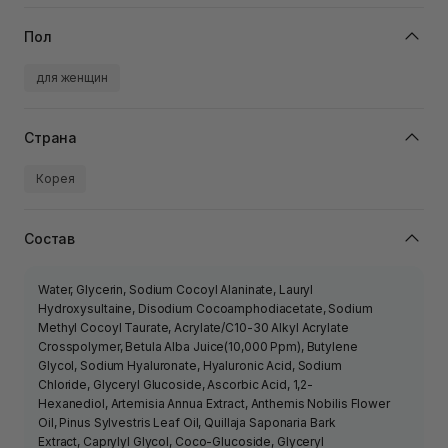
Пол
для женщин
Страна
Корея
Состав
Water, Glycerin, Sodium Cocoyl Alaninate, Lauryl
Hydroxysultaine, Disodium Cocoamphodiacetate, Sodium
Methyl Cocoyl Taurate, Acrylate/​C10-30 Alkyl Acrylate
Crosspolymer, Betula Alba Juice(10,000 Ppm), Butylene
Glycol, Sodium Hyaluronate, Hyaluronic Acid, Sodium
Chloride, Glyceryl Glucoside, Ascorbic Acid, 1,2-
Hexanediol, Artemisia Annua Extract, Anthemis Nobilis Flower
Oil, Pinus Sylvestris Leaf Oil, Quillaja Saponaria Bark
Extract, Caprylyl Glycol, Coco-Glucoside, Glyceryl