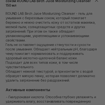
соком ROUND LAB Birch Juice Moisturizing Cleanser
Самовывоз Ровно
150 мл
Нет в наличии!
ROUND LAB Birch Juice Moisturizing Cleanser - гель для
Самовывоз г. Ровно, ул. Кулика и Гудачека 23 (ТЦ
умывания с березовым соком, который помогает
Экватор)
Нет в наличии!
бережно и нежно очистить кожу от остатков макияжа,
мелкой пыли, солнцезащитных средств и других
загрязнений. При этом он также обладает
увлажняющими, укрепляющими и успокаивающими
свойствами.
Гель не оставляет ощущение стянутости и сухости
после умывания. Обладает нейтральным pH, благодаря
чему помогает нормализовать и поддерживать
здоровый кислотно-щелочной баланс кожи.
Подходит для всех типов кожи, в том числе
чувствительного.
Обладает нежной текстурой, а при контакте с водой
образует мягкую пенку, которая позволяет деликатно
удалить загрязнение без раздражений.
Активные компоненты
- Гиалуроновая кислота.
Способна глубоко увлажнять и
удерживать влагу, восстанавливать поврежденную