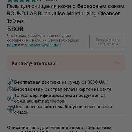
Гель для очищения кожи с березовым соком
ROUND LAB Birch Juice Moisturizing Cleanser
150 мл
580₴
Чтобы иметь возможность получить
Уведомить
сообщение о наличии, Вам необходимо
о наличии
войти
или
зарегистрироваться
.
Как получить товар
Доставка Новой Почтой
Нет в наличии!
Бесплатная
доставка на сумму от 3000 UAH
Самовывоз г. Луцк, Винниченка 4
Безопасная
и быстрая оплата картой на сайте
Нет в наличии!
Только
сертифицированная продукция
от
Самовывоз г. Львов, ул. Академика Подстригача,
официальных партнеров
1В (Duck's Lake)
Персональная
система бонусов
, лояльности и
Нет в наличии!
скидок
Самовывоз Львов (Ивана Франко 36)
Нет в наличии!
Самовывоз г. Львов ул. Степана Бандеры 43
Описание Гель для очищения кожи с березовым
Нет в наличии!