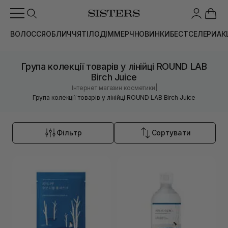
ВОЛОССЯ
ОБЛИЧЧЯ
ТІЛО
ДІМ
МЕРЧ
НОВИНКИ
БЕСТСЕЛЕРИ
АК
Група колекції товарів у лінійці ROUND LAB
Birch Juice
|
Інтернет магазин косметики
Група колекції товарів у лінійці ROUND LAB Birch Juice
Фільтр
Сортувати