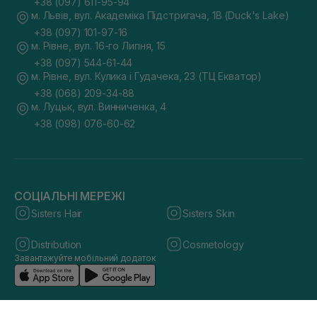
+38 (097) 611-95-94
м. Львів, вул. Академіка Підстригача, 1В (Duck's Lake)
+38 (097) 101-97-16
м. Рівне, вул. 16-го Липня, 15
+38 (097) 544-61-44
м. Рівне, вул. Кулика і Гудачека, 23 (ТЦ Екватор)
+38 (068) 209-34-88
м. Луцьк, вул. Винниченка, 4
+38 (098) 076-60-62
СОЦІАЛЬНІ МЕРЕЖІ
Sisters Hair
Sisters Skin
Distribution
Cosmetology
Завантажуйте мобільний додаток