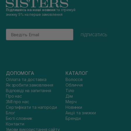
Підпишись на наші новини
та отримуй
знижку 5% на перше замовлення
Email
підписатись
ДОПОМОГА
КАТАЛОГ
Оплата та доставка
Волосся
Як зробити замовлення
Обличчя
Відповіді на запитання
Тіло
Про нас
Дім
ЗМІ про нас
Мерч
Сертифікати та нагороди
Новинки
Блог
Акції та знижки
Бюті словник
Бренди
Контакти
Умови використання сайту