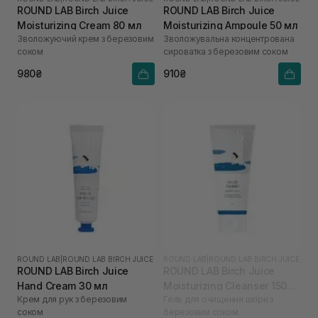
ROUND LAB Birch Juice
ROUND LAB Birch Juice
Moisturizing Cream 80 мл
Moisturizing Ampoule 50 мл
Зволожуючий крем з березовим
Зволожувальна концентрована
соком
сироватка з березовим соком
980₴
910₴
ROUND LAB
|
ROUND LAB BIRCH JUICE
ROUND LAB
|
ROUND LAB BIRCH JUICE
ROUND LAB Birch Juice
ROUND LAB Birch Juice
Hand Cream 30 мл
Moisturizing Cleanser 150
Крем для рук з березовим
Гель для очищення шкіри з
мл
соком
березовим соком