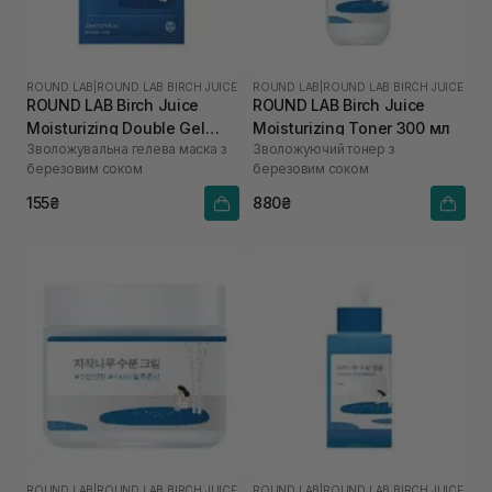
ROUND LAB
|
ROUND LAB BIRCH JUICE
ROUND LAB
|
ROUND LAB BIRCH JUICE
ROUND LAB Birch Juice
ROUND LAB Birch Juice
Moisturizing Double Gel
Moisturizing Toner 300 мл
Зволожувальна гелева маска з
Зволожуючий тонер з
Mask 23 мл
березовим соком
березовим соком
155₴
880₴
ROUND LAB
|
ROUND LAB BIRCH JUICE
ROUND LAB
|
ROUND LAB BIRCH JUICE