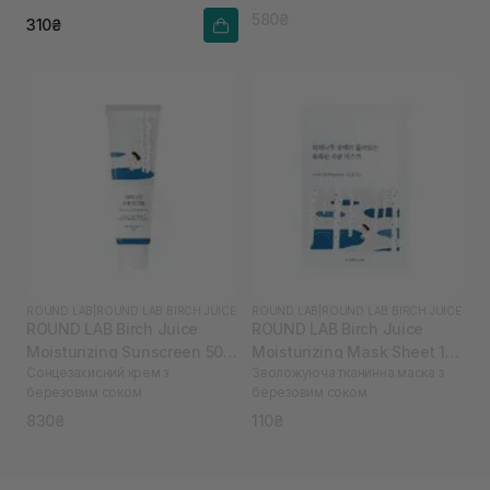
580₴
310₴
ROUND LAB
|
ROUND LAB BIRCH JUICE
ROUND LAB
|
ROUND LAB BIRCH JUICE
ROUND LAB Birch Juice
ROUND LAB Birch Juice
Moisturizing Sunscreen 50
Moisturizing Mask Sheet 1
Сонцезахисний крем з
Зволожуюча тканинна маска з
мл
шт
березовим соком
березовим соком
830₴
110₴