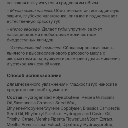
поглощая влагу изнутри и придавая им объем.
- Масло семян клюквы.
Обеспечивает антиоксидантную
защиту, глубокое увлажнение, питание и подчеркивает
естественную красоту губ.
- Масло авокадо.
Делает губы упругими за счет
насыщения кожи необходимым количеством
биодоступных липидов.
- Успокаивающий комплекс.
Сбалансированная смесь
льняного и высокоолеинового рапсового масла с
экстрактами алоэ, куркумы и розмарина для заживления
и успокоения нежной кожи.
Способ использования
для мгновенного увлажнения и гладкости губ наносите
средство при необходимости.
Состав:
Hydrogenated Polyisobutene, Persea Gratissima
Oil, Simmondsia Chinensis Seed Wax,
Ethylene/Propylene/Styrene Copolymer, Brassica Campestris
Seed Oil, Ethylhexyl Palmitate, Hydrogenated Castor Oil,
Triethyl Citrate, Mentha Piperita Flower/Leaf/Stem Extract,
Mentha Arvensis Leaf Extract, Dipalmitoyl Hydroxyproline,