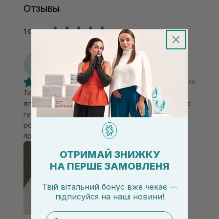
Отзывы
1 Отзыв
Д
Дарія
28.05.2026, 20:45
Тепер це найулюбленіший бальзам. Особливо на
літо. Не липкий, без аромату, шикарно відновлює
губки (мої завжди дуже сохнуть), на жарі не
розтікається. Текстура гелево-олійна, дуже
приємна.
ОТРИМАЙ ЗНИЖКУ
НА ПЕРШЕ ЗАМОВЛЕНЯ
Твій вітальний бонус вже чекає —
підписуйся
на
наші новини!
email