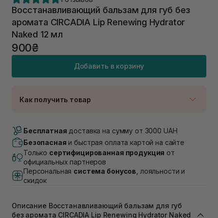
Восстанавливающий бальзам для губ без
аромата CIRCADIA Lip Renewing Hydrator
Naked 12 мл
900₴
Добавить в корзину
Как получить товар
Доставка Новой Почтой
Нет в наличии!
Бесплатная
доставка на сумму от 3000 UAH
Самовывоз г. Луцк, Винниченка 4
Безопасная
и быстрая оплата картой на сайте
Нет в наличии!
Только
сертифицированная продукция
от
Самовывоз г. Львов, ул. Академика Подстригача,
официальных партнеров
1В (Duck's Lake)
Персональная
система бонусов
, лояльности и
Нет в наличии!
скидок
Самовывоз Львов (Ивана Франко 36)
Нет в наличии!
Самовывоз г. Львов ул. Степана Бандеры 43
Описание Восстанавливающий бальзам для губ
В наличии
без аромата CIRCADIA Lip Renewing Hydrator Naked