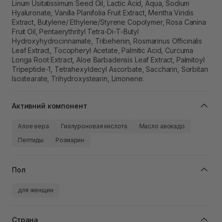
Linum Usitatissimum Seed Oil, Lactic Acid, Aqua, Sodium
Hyaluronate, Vanilla Planifolia Fruit Extract, Mentha Viridis
Extract, Butylene/ Ethylene/Styrene Copolymer, Rosa Canina
Fruit Oil, Pentaerythrityl Tetra-Di-T-Butyl
Hydroxyhydrocinnamate, Tribehenin, Rosmarinus Officinalis
Leaf Extract, Tocopheryl Acetate, Palmitic Acid, Curcuma
Longa Root Extract, Aloe Barbadensis Leaf Extract, Palmitoyl
Tripeptide-1, Tetrahexyldecyl Ascorbate, Saccharin, Sorbitan
Isostearate, Trihydroxystearin, Limonene.
Активний компонент
Алое вера
Гиалуроновая кислота
Масло авокадо
Пептиды
Розмарин
Пол
для женщин
Страна