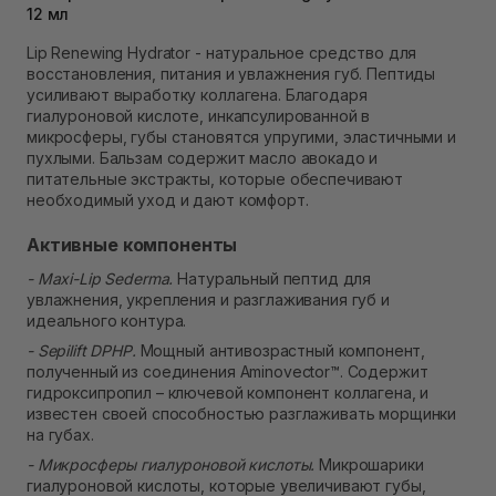
Самовывоз Ровно
12 мл
Нет в наличии!
Lip Renewing Hydrator - натуральное средство для
Самовывоз г. Ровно, ул. Кулика и Гудачека 23 (ТЦ
восстановления, питания и увлажнения губ. Пептиды
Экватор)
усиливают выработку коллагена. Благодаря
Нет в наличии!
гиалуроновой кислоте, инкапсулированной в
микросферы, губы становятся упругими, эластичными и
пухлыми. Бальзам содержит масло авокадо и
питательные экстракты, которые обеспечивают
необходимый уход и дают комфорт.
Активные компоненты
- Maxi-Lip Sederma.
Натуральный пептид для
увлажнения, укрепления и разглаживания губ и
идеального контура.
- Sepilift DPHP.
Мощный антивозрастный компонент,
полученный из соединения Aminovector™. Содержит
гидроксипропил – ключевой компонент коллагена, и
известен своей способностью разглаживать морщинки
на губах.
- Микросферы гиалуроновой кислоты.
Микрошарики
гиалуроновой кислоты, которые увеличивают губы,