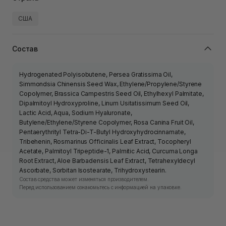
США
Состав
Hydrogenated Polyisobutene, Persea Gratissima Oil,
Simmondsia Chinensis Seed Wax, Ethylene/Propylene/Styrene
Copolymer, Brassica Campestris Seed Oil, Ethylhexyl Palmitate,
Dipalmitoyl Hydroxyproline, Linum Usitatissimum Seed Oil,
Lactic Acid, Aqua, Sodium Hyaluronate,
Butylene/Ethylene/Styrene Copolymer, Rosa Canina Fruit Oil,
Pentaerythrityl Tetra-Di-T-Butyl Hydroxyhydrocinnamate,
Tribehenin, Rosmarinus Officinalis Leaf Extract, Tocopheryl
Acetate, Palmitoyl Tripeptide-1, Palmitic Acid, Curcuma Longa
Root Extract, Aloe Barbadensis Leaf Extract, Tetrahexyldecyl
Ascorbate, Sorbitan Isostearate, Trihydroxystearin.
Состав средства может изменяться производителем.
Перед использованием ознакомьтесь с информацией на упаковке.