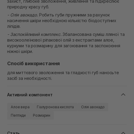
захист, глибоке зволоження, живлення та підкреслює
природну красу губ.
- Олія авокадо.
Робить губи пружними за рахунок
насичення шкіри необхідною кількістю біодоступних
ліпідів.
- Заспокійливий комплекс.
Збалансована суміш лляної та
високоолеїнової ріпакової олій з екстрактами алое,
куркуми та розмарину для загоювання та заспокоєння
ніжної шкіри.
Спосіб використання
для миттєвого зволоження та гладкості губ наносьте
засіб за необхідності.
Активний компонент
Алое вера
Гіалуронова кислота
Олія авокадо
Пептиди
Розмарин
Стать