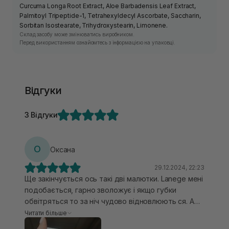
Curcuma Longa Root Extract, Aloe Barbadensis Leaf Extract,
Palmitoyl Tripeptide-1, Tetrahexyldecyl Ascorbate, Saccharin,
Sorbitan Isostearate, Trihydroxystearin, Limonene.
Склад засобу може змінюватись виробником.
Перед використанням ознайомтесь з інформацією на упаковці.
Відгуки
3 Відгуки
О
Оксана
29.12.2024, 22:23
Ще закінчується ось такі дві малютки. Lanege мені
подобається, гарно зволожує і якщо губки
обвітряться то за ніч чудово відновлюють ся. А
от про Circadia просто взахваті🔥🔥🔥 Circadia
Читати більше
рідшої консистенції. Після нанесення надає