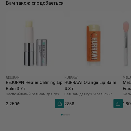
Вам також сподобається
REJURAN
HURRAW!
MEL
REJURAN Healer Calming Lip
HURRAW! Orange Lip Balm
MEL
Balm 3,7 г
4.8 г
Eras
Заспокійливий бальзам для губ
Бальзам для губ "Апельсин"
г
2 250₴
285₴
1 8