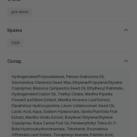
для жінок
Країна
США
Склад
Hydrogenated Polyisobutene, Persea Gratissima Oil,
Simmondsia Chinensis Seed Wax, Ethylene/Propylene/Styrene
Copolymer, Brassica Campestris Seed Oil, Ethylhexyl Palmitate,
Hydrogenated Castor Oil, Triethyl Citrate, Mentha Piperita
Flower/Leaf/Stem Extract, Mentha Arvensis Leaf Extract,
Dipalmitoyl Hydroxyproline, Linum Usitatissimum Seed Oil,
Lactic Acid, Aqua, Sodium Hyaluronate, Vanilla Planifolia Fruit
Extract, Mentha Viridis Extract, Butylene/ Ethylene/Styrene
Copolymer, Rosa Canina Fruit Oil, Pentaerythrityl Tetra-Di-T-
Butyl Hydroxyhydrocinnamate, Tribehenin, Rosmarinus
Officinalis Leaf Extract, Tocopheryl Acetate, Palmitic Acid,