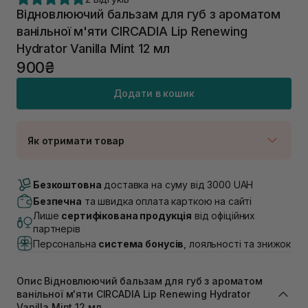
Відновлюючий бальзам для губ з ароматом
ванільної м'яти CIRCADIA Lip Renewing
Hydrator Vanilla Mint 12 мл
900₴
Додати в кошик
Як отримати товар
Доставка Новою Поштою
В наявності
Безкоштовна
доставка на суму від 3000 UAH
Самовивіз м. Луцьк, вул. Винниченка 4
Безпечна
та швидка оплата карткою на сайті
Немає в наявності!
Лише
сертифікована продукція
від офіційних
Самовивіз м. Львів, вул. Академіка Підстригача, 1В
партнерів
(Duck’s Lake)
Персональна
система бонусів
, лояльності та знижок
В наявності
Самовивіз м. Львів, вул. Івана Франка 36
Немає в наявності!
Опис Відновлюючий бальзам для губ з ароматом
Самовивіз м. Львів, вул. Степана Бандери 45
ванільної м'яти CIRCADIA Lip Renewing Hydrator
Немає в наявності!
Vanilla Mint 12 мл