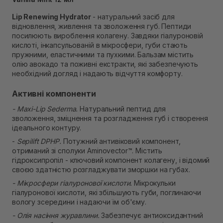
Самовивіз м. Рівне, вул. 16-го Липня, 15
Lip Renewing Hydrator
- натуральний засіб для
Немає в наявності!
Самовивіз м. Рівне, вул. Кулика і Гудачека 23 (ТЦ
відновлення, живлення та зволоження губ. Пептиди
Екватор)
посилюють вироблення колагену. Завдяки гіалуроновій
Немає в наявності!
кислоті, інкапсульованій в мікросфери, губи стають
пружними, еластичними та пухкими. Бальзам містить
олію авокадо та поживні екстракти, які забезпечують
необхідний догляд і надають відчуття комфорту.
Активні компоненти
- Maxi-Lip Sederma.
Натуральний пептид для
зволоження, зміцнення та розгладження губ і створення
ідеального контуру.
-
Sepilift DPHP.
Потужний антивіковий компонент,
отриманий зі сполуки Aminovector™. Містить
гідроксипропіл - ключовий компонент колагену, і відомий
своєю здатністю розгладжувати зморшки на губах.
- Мікросфери гіалуронової кислоти.
Мікрокульки
гіалуронової кислоти, які збільшують губи, поглинаючи
вологу зсередини і надаючи їм об'єму.
- Олія насіння журавлини.
Забезпечує антиоксидантний