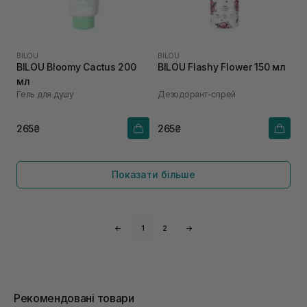
BILOU
BILOU
BILOU Bloomy Cactus 200
BILOU Flashy Flower 150 мл
мл
Гель для душу
Дезодорант-спрей
265₴
265₴
Показати більше
←
1
2
→
Рекомендовані товари