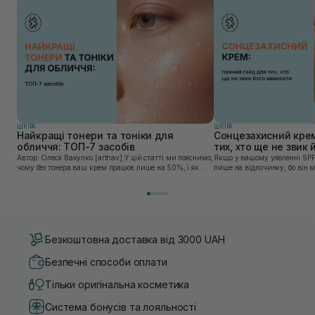
ШКIРА
ШКIРА
Найкращі тонери та тоніки для
Сонцезахисний крем
обличчя: ТОП-7 засобів
тих, хто ще не звик
Автор: Олеся Вакулко [artnav] У цій статті ми пояснимо,
Якщо у вашому уявленні SPF
чому без тонера ваш крем працює лише на 50%, і як
лише на відпочинку, бо він 
знайти засіб під потреби саме вашої шкіри. Хибною є
шкірі, може бути вибагливи
думка, що тонізація — це зайвий е...
чи скочується під макіяжем і
Безкоштовна доставка від 3000 UAH
Безпечні способи оплати
Тільки оригінальна косметика
Система бонусів та лояльності