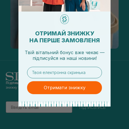
ОТРИМАЙ ЗНИЖКУ
НА ПЕРШЕ ЗАМОВЛЕНЯ
Твій вітальний бонус вже чекає —
підписуйся
на
наші новини!
email
Підпишись на наші новини
та отримуй
Отримати знижку
знижку 5% на перше замовлення
Email
підписатись