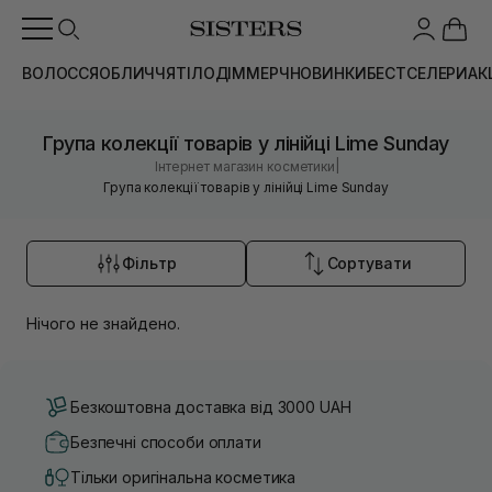
ВОЛОССЯ
ОБЛИЧЧЯ
ТІЛО
ДІМ
МЕРЧ
НОВИНКИ
БЕСТСЕЛЕРИ
АК
Група колекції товарів у лінійці Lime Sunday
|
Інтернет магазин косметики
Група колекції товарів у лінійці Lime Sunday
Фільтр
Сортувати
Нічого не знайдено.
Безкоштовна доставка від 3000 UAH
Безпечні способи оплати
Тільки оригінальна косметика