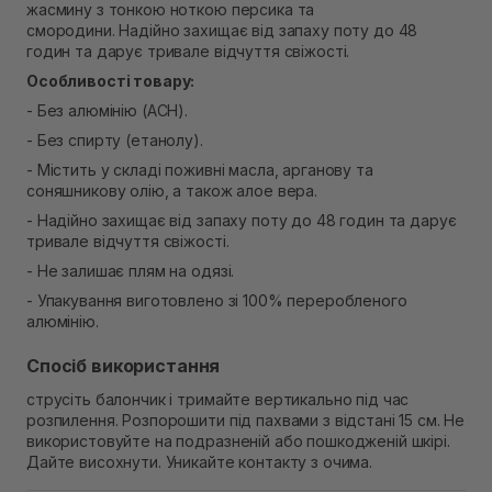
жасмину з тонкою ноткою персика та
В наявності
смородини. Надійно захищає від запаху поту до 48
Самовивіз м. Рівне, вул. Кулика і Гудачека 23 (ТЦ
годин та дарує тривале відчуття свіжості.
Екватор)
В наявності
Особливості товару:
- Без алюмінію (АСН).
- Без спирту (етанолу).
- Містить у складі поживні масла, арганову та
соняшникову олію, а також алое вера.
- Надійно захищає від запаху поту до 48 годин та дарує
тривале відчуття свіжості.
- Не залишає плям на одязі.
- Упакування виготовлено зі 100% переробленого
алюмінію.
Спосіб використання
струсіть балончик і тримайте вертикально під час
розпилення. Розпорошити під пахвами з відстані 15 см. Не
використовуйте на подразненій або пошкодженій шкірі.
Дайте висохнути. Уникайте контакту з очима.