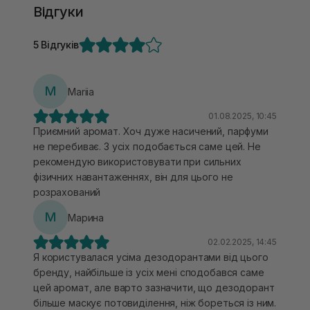
Відгуки
5 Відгуків
M
Mariia
01.08.2025, 10:45
Приємний аромат. Хоч дуже насичений, парфуми
не перебиває. З усіх подобається саме цей. Не
рекомендую використовувати при сильних
фізичних навантаженнях, він для цього не
розрахований
М
Марина
02.02.2025, 14:45
Я користувалася усіма дезодорантами від цього
бренду, найбільше із усіх мені сподобався саме
цей аромат, але варто зазначити, що дезодорант
більше маскує потовиділення, ніж бореться із ним.