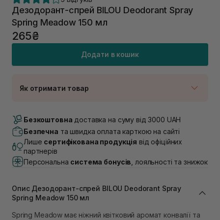
Дезодорант-спрей BILOU Deodorant Spray
Spring Meadow 150 мл
265₴
Додати в кошик
Як отримати товар
Доставка Новою Поштою
В наявності
Безкоштовна
доставка на суму від 3000 UAH
Самовивіз м. Луцьк, вул. Винниченка 4
Безпечна
та швидка оплата карткою на сайті
В наявності
Лише
сертифікована продукція
від офіційних
Самовивіз м. Львів, вул. Академіка Підстригача, 1В
партнерів
(Duck’s Lake)
Персональна
система бонусів
, лояльності та знижок
В наявності
Самовивіз м. Львів, вул. Івана Франка 36
В наявності
Опис Дезодорант-спрей BILOU Deodorant Spray
Самовивіз м. Львів, вул. Степана Бандери 45
Spring Meadow 150 мл
В наявності
Spring Meadow має ніжний квітковий аромат конвалії та
Самовивіз м. Рівне, вул. 16-го Липня, 15