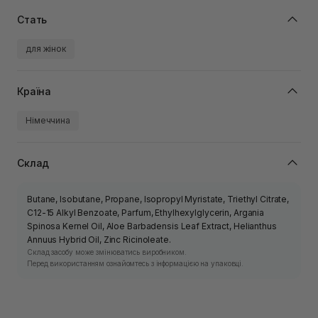
Стать
для жінок
Країна
Німеччина
Склад
Butane, Isobutane, Propane, Isopropyl Myristate, Triethyl Citrate,
C12-15 Alkyl Benzoate, Parfum, Ethylhexylglycerin, Argania
Spinosa Kernel Oil, Aloe Barbadensis Leaf Extract, Helianthus
Annuus Hybrid Oil, Zinc Ricinoleate.
Склад засобу може змінюватись виробником.
Перед використанням ознайомтесь з інформацією на упаковці.