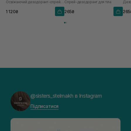
Освіжаючий дезодорант-спрей тривалої дії
Спрей-дезодорант для тіла
Дез
1 120₴
265₴
265
@sisters_stelmakh в Instagram
Підписатися