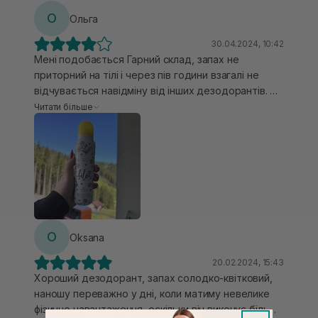
О
Ольга
30.04.2024, 10:42
Мені подобається Гарний склад, запах не
приторний на тілі і через пів години взагалі не
відчувається навідміну від інших дезодорантів. На
дуже жарку погоду даного засобу буде мало, але
Читати більше
на весну-осінь-зиму найкращий варіант. Знімаю
зірочку за дуже сильний і задушливий запах при
розпилені, коли наносите його, то це краще
робити в ванній і при ввімкненій вентиляції.
O
Oksana
20.02.2024, 15:43
Хороший дезодорант, запах солодко-квітковий,
наношу переважно у дні, коли матиму невелике
фізичне навантаження, оскільки він виконує більше