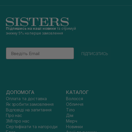
Підпишись на наші новини
та отримуй
знижку 5% на перше замовлення
Email
підписатись
ДОПОМОГА
КАТАЛОГ
Оплата та доставка
Волосся
Як зробити замовлення
Обличчя
Відповіді на запитання
Тіло
Про нас
Дім
ЗМІ про нас
Мерч
Сертифікати та нагороди
Новинки