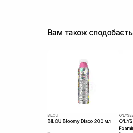
Вам також сподобаєть
BILOU
O’LYSE
BILOU Bloomy Disco 200 мл
O’LYS
Foami