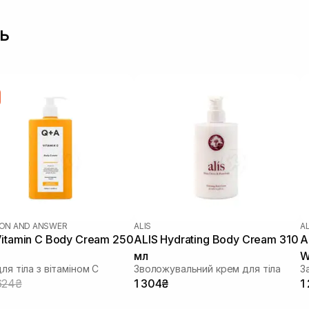
ь
ON AND ANSWER
ALIS
AL
itamin C Body Cream 250
ALIS Hydrating Body Cream 310
A
мл
W
ля тіла з вітаміном С
Зволожувальний крем для тіла
624₴
1 304₴
1