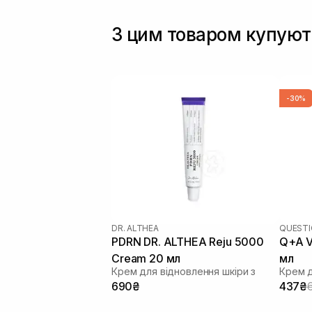
З цим товаром купуют
-30%
DR. ALTHEA
QUESTI
PDRN DR. ALTHEA Reju 5000
Q+A V
Cream 20 мл
мл
Крем для відновлення шкіри з
Крем д
690₴
437₴