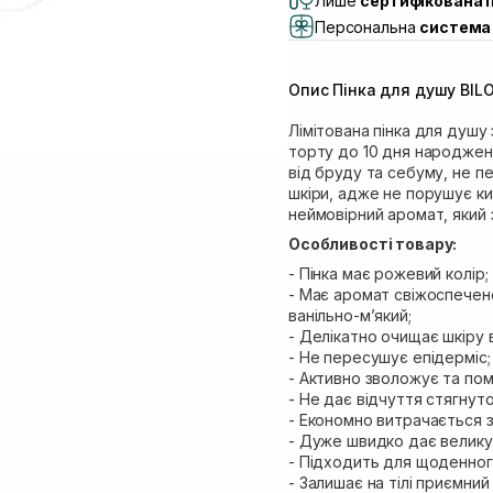
Лише
сертифікована 
Самовивіз м. Львів, в
Персональна
система 
Самовивіз м. Львів, 
Самовивіз м. Рівне, ву
Опис Пінка для душу BILO
Самовивіз м. Рівне, в
Лімітована пінка для душ
торту до 10 дня народженн
від бруду та себуму, не пе
шкіри, адже не порушує ки
неймовірний аромат, який 
Особливості товару:
- Пінка має рожевий колір;
- Має аромат свіжоспечен
ванільно-м’який;
- Делікатно очищає шкіру 
- Не пересушує епідерміс;
- Активно зволожує та пом
- Не дає відчуття стягнуто
- Економно витрачається з
- Дуже швидко дає велику к
- Підходить для щоденног
- Залишає на тілі приємний