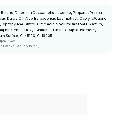
e, Butane, Disodium Cocoamphodiacetate, Propane, Persea
lus Dulcis Oil, Aloe Barbadensis Leaf Extract, Caprylic/Capric
, Dipropylene Glycol, Citric Acid, Sodium Benzoate, Parfum,
aphthalenes, Hexyl Cinnamal, Linalool, Alpha-Isomethyl
um Sulfate, CI 45100, CI 16035
иробником.
з інформацією на упаковці.