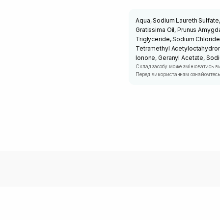
Aqua, Sodium Laureth Sulfat
Gratissima Oil, Prunus Amygda
Triglyceride, Sodium Chloride
Tetramethyl Acetyloctahydron
Ionone, Geranyl Acetate, Sodi
Склад засобу може змінюватись в
Перед використанням ознайомтесь 