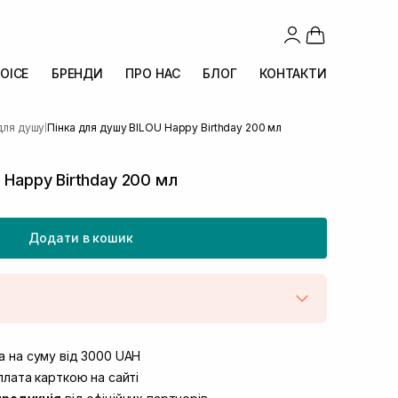
OICE
БРЕНДИ
ПРО НАС
БЛОГ
КОНТАКТИ
для душу
Пінка для душу BILOU Happy Birthday 200 мл
|
 Happy Birthday 200 мл
Додати в кошик
штою
В наявності
вул. Винниченка 4
 на суму від 3000 UAH
В наявності
ул. Академіка Підстригача, 1В (Duck’s
лата карткою на сайті
В наявності