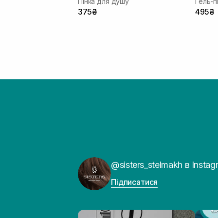
Пінка для душу
375₴
495₴
@sisters_stelmakh в Instag
Підписатися