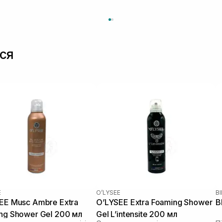
ся
E
O’LYSEE
B
EE Musc Ambre Extra
O’LYSEE Extra Foaming Shower
B
ng Shower Gel 200 мл
Gel L’intensite 200 мл