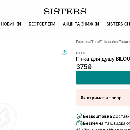
НОВИНКИ
БЕСТСЕЛЕРИ
АКЦІЇ ТА ЗНИЖКИ
SISTERS CH
Головна
Тіло
Гігієна тіла
Пінки 
|
|
|
BILOU
Пінка для душу BILOU
375₴
Як отримати товар
Доставка Новою По
Безкоштовна
Самовивіз м. Луцьк, 
доставка
Самовивіз м. Львів, в
Безпечна
та швидка оп
Lake)