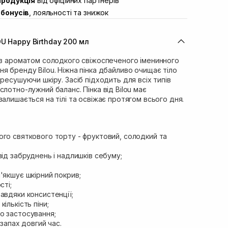
продукція
від офіційних партнерів
ул. Івана Франка 36
В наявності
бонусів
, лояльності та знижок
вул. Степана Бандери 45
В наявності
л. 16-го Липня, 15
В наявності
U Happy Birthday 200 мл
ул. Кулика і Гудачека 23 (ТЦ Екватор)
В наявності
у з ароматом солодкого свіжоспеченого іменинного
я бренду Bilou. Ніжна пінка дбайливо очищає тіло
ресушуючи шкіру. Засіб підходить для всіх типів
слотно-лужний баланс. Пінка від Bilou має
залишається на тілі та освіжає протягом всього дня.
ого святкового торту - фруктовий, солодкий та
від забруднень і надлишків себуму;
'якшує шкірний покрив;
сті;
авдяки консистенції;
ількість піни;
о застосування;
 запах довгий час.