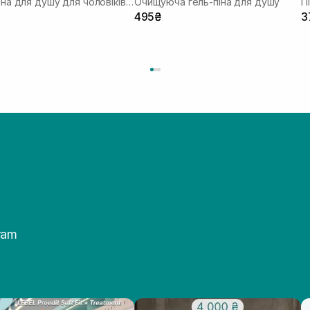
Гель-піна для душу для чоловіків з мускусним ароматом
Очищуюча гель-піна для душу
П
495₴
3
ram