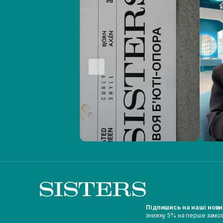
Підпишись на наші нов
знижку 5% на перше замо