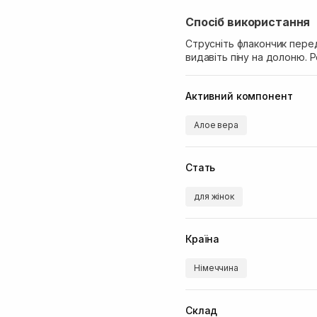
Спосіб використання
Струсніть флакончик пере
видавіть піну на долоню. Ро
Активний компонент
Алое вера
Стать
для жінок
Країна
Німеччина
Склад