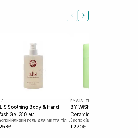
IS
BY WISHTREND
|
GREEN TEA
LIS Soothing Body & Hand
BY WISHTREND Green Tea &
ash Gel 310 мл
Ceramide Calming Toner Pad
Заспокійливий гель для миття тіла та рук
70 шт
 258₴
1 270₴