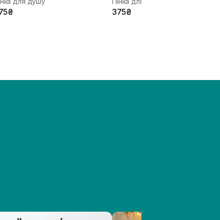
інка для душу
Пінка для душу
75₴
375₴