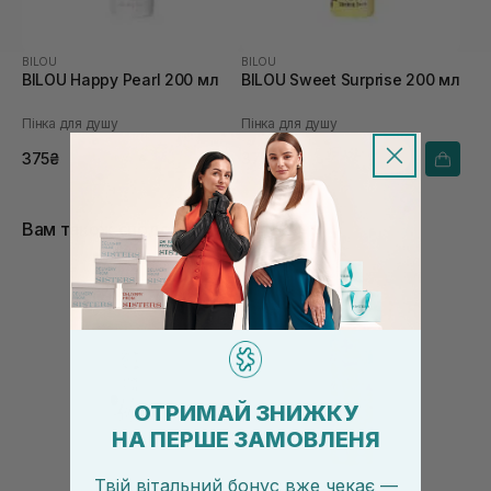
BILOU
BILOU
BILOU Happy Pearl 200 мл
BILOU Sweet Surprise 200 мл
Пінка для душу
Пінка для душу
375₴
375₴
Вам також сподобається
ОТРИМАЙ ЗНИЖКУ
НА ПЕРШЕ ЗАМОВЛЕНЯ
Твій вітальний бонус вже чекає —