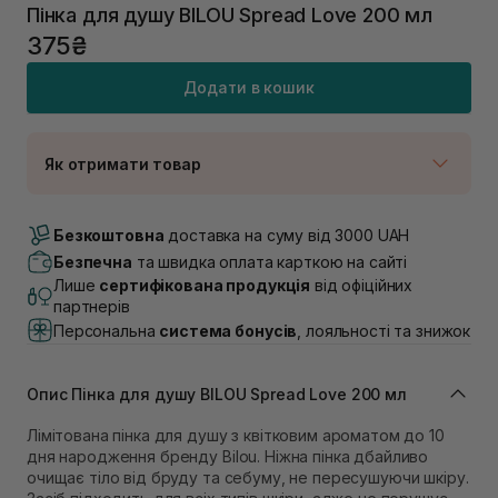
Пінка для душу BILOU Spread Love 200 мл
375₴
Додати в кошик
Як отримати товар
Доставка Новою Поштою
В наявності
Безкоштовна
доставка на суму від 3000 UAH
Самовивіз м. Луцьк, вул. Винниченка 4
Безпечна
та швидка оплата карткою на сайті
В наявності
Лише
сертифікована продукція
від офіційних
Самовивіз м. Львів, вул. Академіка Підстригача, 1В
партнерів
(Duck’s Lake)
Персональна
система бонусів
, лояльності та знижок
В наявності
Самовивіз м. Львів, вул. Івана Франка 36
Немає в наявності!
Опис Пінка для душу BILOU Spread Love 200 мл
Самовивіз м. Львів, вул. Степана Бандери 45
В наявності
Лімітована пінка для душу з квітковим ароматом до 10
Самовивіз м. Рівне, вул. 16-го Липня, 15
дня народження бренду Bilou. Ніжна пінка дбайливо
очищає тіло від бруду та себуму, не пересушуючи шкіру.
Немає в наявності!
Самовивіз м. Рівне, вул. Кулика і Гудачека 23 (ТЦ