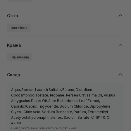
Стать
для жінок
Країна
Німеччина
Склад
Aqua, Sodium Laureth Sulfate, Butane, Disodium
Cocoamphodiacetate, Propane, Persea Gratissima Oil, Prunus
Amygdalus Dulcis Oil, Aloe Barbadensis Leaf Extract,
Caprylic/Capric Triglyceride, Sodium Chloride, Dipropylene
Glycol, Citric Acid, Sodium Benzoate, Parfum, Tetramethyl
Acetyloctahydronaphthalenes, Sodium Sulfate, CI 19140, CI
42090.
Склад засобу може змінюватись виробником.