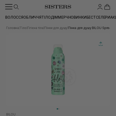
ВОЛОССЯ
ОБЛИЧЧЯ
ТІЛО
ДІМ
МЕРЧ
НОВИНКИ
БЕСТСЕЛЕРИ
АК
Головна
Тіло
Гігієна тіла
Пінки для душу
Пінка для душу BILOU Spread 
|
|
|
|
BILOU