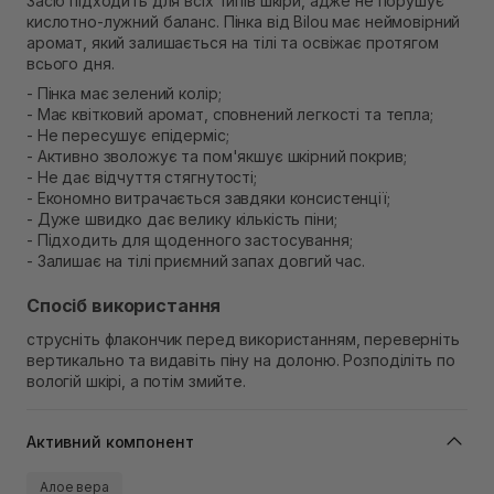
Засіб підходить для всіх типів шкіри, адже не порушує
Екватор)
кислотно-лужний баланс. Пінка від Bilou має неймовірний
Немає в наявності!
аромат, який залишається на тілі та освіжає протягом
всього дня.
- Пінка має зелений колір;
- Має квітковий аромат, сповнений легкості та тепла;
- Не пересушує епідерміс;
- Активно зволожує та пом'якшує шкірний покрив;
- Не дає відчуття стягнутості;
- Економно витрачається завдяки консистенції;
- Дуже швидко дає велику кількість піни;
- Підходить для щоденного застосування;
- Залишає на тілі приємний запах довгий час.
Спосіб використання
струсніть флакончик перед використанням, переверніть
вертикально та видавіть піну на долоню. Розподіліть по
вологій шкірі, а потім змийте.
Активний компонент
Алое вера