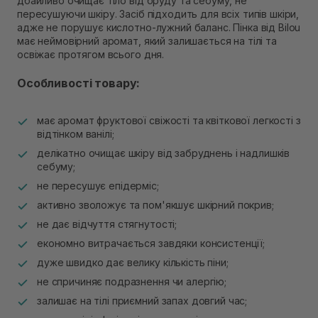
дбайливо очищає тіло від бруду та себуму, не
Екватор)
пересушуючи шкіру. Засіб підходить для всіх типів шкіри,
Немає в наявності!
адже не порушує кислотно-лужний баланс. Пінка від Bilou
має неймовірний аромат, який залишається на тілі та
освіжає протягом всього дня.
Особливості товару:
має аромат фруктової свіжості та квіткової легкості з
відтінком ванілі;
делікатно очищає шкіру від забруднень і надлишків
себуму;
не пересушує епідерміс;
активно зволожує та пом'якшує шкірний покрив;
не дає відчуття стягнутості;
економно витрачається завдяки консистенції;
дуже швидко дає велику кількість піни;
не спричиняє подразнення чи алергію;
залишає на тілі приємний запах довгий час;