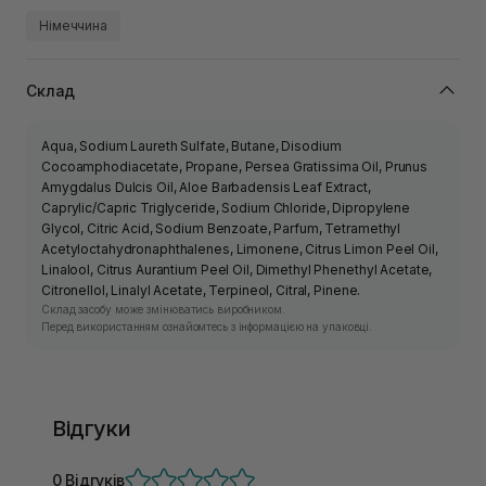
Німеччина
Склад
Aqua, Sodium Laureth Sulfate, Butane, Disodium
Cocoamphodiacetate, Propane, Persea Gratissima Oil, Prunus
Amygdalus Dulcis Oil, Aloe Barbadensis Leaf Extract,
Caprylic/Capric Triglyceride, Sodium Chloride, Dipropylene
Glycol, Citric Acid, Sodium Benzoate, Parfum, Tetramethyl
Acetyloctahydronaphthalenes, Limonene, Citrus Limon Peel Oil,
Linalool, Citrus Aurantium Peel Oil, Dimethyl Phenethyl Acetate,
Citronellol, Linalyl Acetate, Terpineol, Citral, Pinene.
Склад засобу може змінюватись виробником.
Перед використанням ознайомтесь з інформацією на упаковці.
Відгуки
0 Відгуків