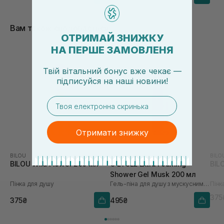
Вам також сподобається
ОТРИМАЙ ЗНИЖКУ
НА ПЕРШЕ ЗАМОВЛЕНЯ
Твій вітальний бонус вже чекає —
підписуйся
на
наші новини!
email
Отримати знижку
BILOU
O’LYSEE
BILO
BILOU Wild Flower 200 мл
O’LYSEE Extra Foaming
BIL
Shower Gel Musk 200 мл
Пінка для душу
Гель-піна для душу з мускусним ароматом
Пінк
375
375₴
495₴