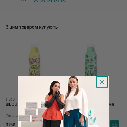
З цим товаром купують
BILOU
BILOU
BILOU Sweet Surprise 200 мл
BILOU Spread Love 200 мл
Пінка для душу
Пінка для душу
375₴
375₴