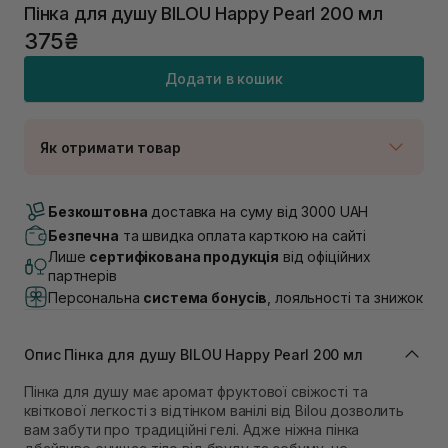
Пінка для душу BILOU Happy Pearl 200 мл
375₴
Додати в кошик
Як отримати товар
Доставка Новою Поштою
Немає в наявності!
Безкоштовна
доставка на суму від 3000 UAH
Самовивіз м. Луцьк, вул. Винниченка 4
Безпечна
та швидка оплата карткою на сайті
В наявності
Лише
сертифікована продукція
від офіційних
Самовивіз м. Львів, вул. Академіка Підстригача, 1В
партнерів
(Duck’s Lake)
Персональна
система бонусів
, лояльності та знижок
Немає в наявності!
Самовивіз м. Львів, вул. Івана Франка 36
В наявності
Опис Пінка для душу BILOU Happy Pearl 200 мл
Самовивіз м. Львів, вул. Степана Бандери 45
В наявності
Пінка для душу має аромат фруктової свіжості та
Самовивіз м. Рівне, вул. 16-го Липня, 15
квіткової легкості з відтінком ванілі від Bilou дозволить
Немає в наявності!
вам забути про традиційні гелі. Адже ніжна пінка
Самовивіз м. Рівне, вул. Кулика і Гудачека 23 (ТЦ