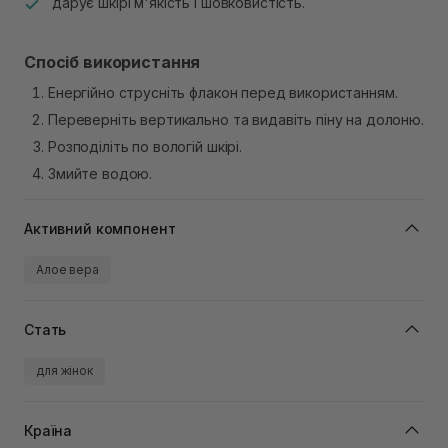
дарує шкірі м'якість і шовковистість.
Спосіб використання
Енергійно струсніть флакон перед використанням.
Переверніть вертикально та видавіть піну на долоню.
Розподіліть по вологій шкірі.
Змийте водою.
Активний компонент
Алое вера
Стать
для жінок
Країна