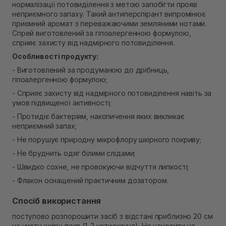
нормалізації потовиділення з метою запобігти прояв
В наявності
неприємного запаху. Такий антиперспірант випромінює
Самовивіз м. Рівне, вул. Кулика і Гудачека 23 (ТЦ
приємний аромат з переважаючими земляними нотами.
Екватор)
Спрей виготовлений за гіпоалергенною формулою,
В наявності
сприяє захисту від надмірного потовиділення.
Особливості продукту:
- Виготовлений за продуманою до дрібниць,
гіпоалергенною формулою;
- Сприяє захисту від надмірного потовиділення навіть за
умов підвищеної активності;
- Протидіє бактеріям, накопичення яких викликає
неприємний запах;
- Не порушує природну мікрофлору шкірного покриву;
- Не бруднить одяг білими слідами;
- Швидко сохне, не провокуючи відчуття липкості;
- Флакон оснащений практичним дозатором.
Спосіб використання
поступово розпорошити засіб з відстані приблизно 20 см
на чисту шкіру пахв (1-2 натискання). Не наносити на