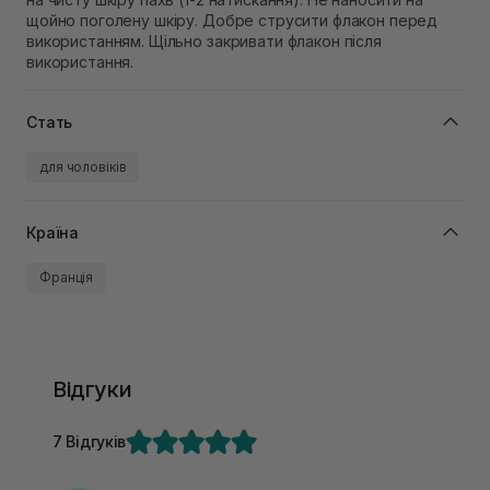
щойно поголену шкіру. Добре струсити флакон перед
використанням. Щільно закривати флакон після
використання.
Стать
для чоловіків
Країна
Франція
Відгуки
7 Відгуків