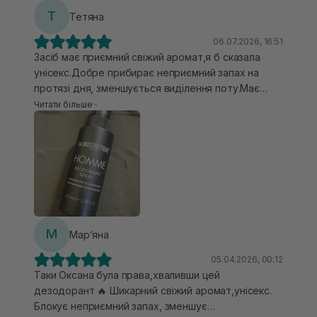
Т
Тетяна
06.07.2026, 16:51
Засіб має приємний свіжий аромат,я б сказала
унісекс.Добре прибирає неприємний запах на
протязі дня, зменшується виділення поту.Має
дозатор у форматі спрею,досить зручно і
Читати більше
гігієнічно.Дія дезодоранту сподобалася🌸
М
Мар‘яна
05.04.2026, 00:12
Таки Оксана була права,хваливши цей
дезодорант 🔥 Шикарний свіжий аромат,унісекс.
Блокує неприємний запах, зменшує