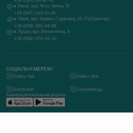
+38 (097) 101-97-16
м. Рівне, вул. 16-го Липня, 15
+38 (097) 544-61-44
м. Рівне, вул. Кулика і Гудачека, 23 (ТЦ Екватор)
+38 (068) 209-34-88
м. Луцьк, вул. Винниченка, 4
+38 (098) 076-60-62
СОЦІАЛЬНІ МЕРЕЖІ
Sisters Hair
Sisters Skin
Distribution
Cosmetology
Завантажуйте мобільний додаток