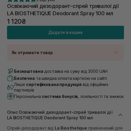
Освіжаючий дезодорант-спрей тривалої дії
LA BIOSTHETIQUE Deodorant Spray 100 мл
1 120₴
Додати в кошик
Як отримати товар
Доставка Новою Поштою
В наявності
Безкоштовна
доставка на суму від 3000 UAH
Самовивіз м. Луцьк, вул. Винниченка 4
Безпечна
та швидка оплата карткою на сайті
В наявності
Лише
сертифікована продукція
від офіційних
Самовивіз м. Львів, вул. Академіка Підстригача, 1В
партнерів
(Duck’s Lake)
Персональна
система бонусів
, лояльності та знижок
В наявності
Самовивіз м. Львів, вул. Івана Франка 36
В наявності
Опис Освіжаючий дезодорант-спрей тривалої дії
Самовивіз м. Львів, вул. Степана Бандери 45
LA BIOSTHETIQUE Deodorant Spray 100 мл
В наявності
Спрей-дезодорант від
La Biosthetique
призначений для
Самовивіз м. Рівне, вул. 16-го Липня, 15