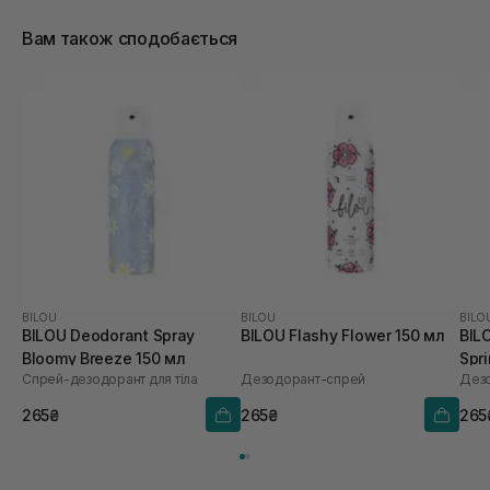
Вам також сподобається
BILOU
BILOU
BILO
BILOU Deodorant Spray
BILOU Flashy Flower 150 мл
BIL
Bloomy Breeze 150 мл
Spr
Спрей-дезодорант для тіла
Дезодорант-спрей
Дез
265₴
265₴
265