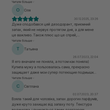
потовиділення, не залишає білих слідів. Зручний
Читати більше
безконтактний спосіб нанесення. Я в
О
Оля
захваті,одним словом.
30.12.2025, 23:26
Дуже сподобався цей дезодорант, приємний
запах, який не нервує протягом дня, а для мене
це важливо. Також плюс що це спрей,
безконтактне використання, що я і шукала. Всі
Читати більше
потреби виконує на ура. Єдине що я помітила з
Т
Татьяна
мінусів на собі — це деколи сушить пахви, бо
спирт стоїть на початку складу.
26.07.2023, 22:04
Я его вначале не поняла, а потом как поняла)
Купила мужу а пользовалась сама, прекрасно
защищает даже мои супер потеющие подмышки,
запаха нет. Долго привыкала к распылителю, но
Читати більше
может оставлять следы на белых вещах при
С
Світлана
обильном потоотделении
02.07.2023, 20:37
Взяла такий для чоловіка, запах дорогих парфумів,
дуже круто захищає від запаху поту. Текстура
водичкова, і пшикається таким дозатором