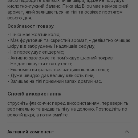
Засіб підходить для всіх типів шкіри, адже не порушує
Самовивіз м. Рівне, вул. Кулика і Гудачека 23 (ТЦ
кислотно-лужний баланс. Пінка від Bilou має неймовірний
Екватор)
аромат, який залишається на тілі та освіжає протягом
В наявності
всього дня.
Особливості товару:
- Пінка має жовтий колір;
- Має фруктовий та іскристий аромат; - делікатно очищає
шкіру від забруднень і надлишків себуму;
- Не пересушує епідерміс;
- Активно зволожує та пом'якшує шкірний покрив;
- Не дає відчуття стягнутості;
- Економно витрачається завдяки консистенції;
- Дуже швидко дає велику кількість піни;
- Залишає на тілі приємний запах довгий час.
Спосіб використання
струсніть флакончик перед використанням, переверніть
вертикально та видавіть піну на долоню. Розподіліть по
вологій шкірі, а потім змийте.
Активний компонент