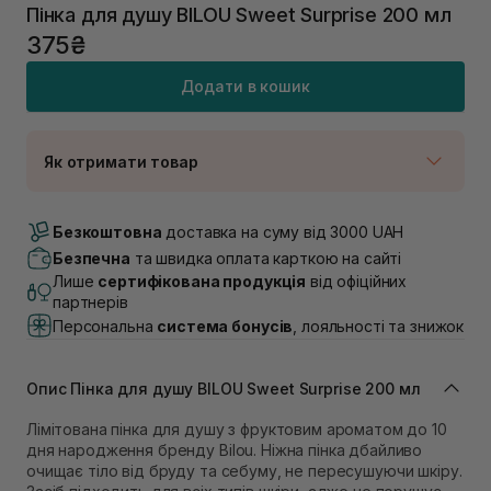
Пінка для душу BILOU Sweet Surprise 200 мл
375₴
Додати в кошик
Як отримати товар
Доставка Новою Поштою
В наявності
Безкоштовна
доставка на суму від 3000 UAH
Самовивіз м. Луцьк, вул. Винниченка 4
Безпечна
та швидка оплата карткою на сайті
В наявності
Лише
сертифікована продукція
від офіційних
Самовивіз м. Львів, вул. Академіка Підстригача, 1В
партнерів
(Duck’s Lake)
Персональна
система бонусів
, лояльності та знижок
В наявності
Самовивіз м. Львів, вул. Івана Франка 36
В наявності
Опис Пінка для душу BILOU Sweet Surprise 200 мл
Самовивіз м. Львів, вул. Степана Бандери 45
В наявності
Лімітована пінка для душу з фруктовим ароматом до 10
дня народження бренду Bilou. Ніжна пінка дбайливо
Самовивіз м. Рівне, вул. 16-го Липня, 15
очищає тіло від бруду та себуму, не пересушуючи шкіру.
В наявності