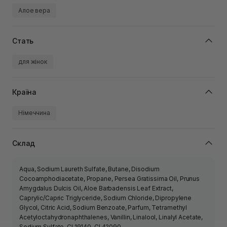
Алое вера
Стать
для жінок
Країна
Німеччина
Склад
Aqua, Sodium Laureth Sulfate, Butane, Disodium
Cocoamphodiacetate, Propane, Persea Gratissima Oil, Prunus
Amygdalus Dulcis Oil, Aloe Barbadensis Leaf Extract,
Caprylic/Capric Triglyceride, Sodium Chloride, Dipropylene
Glycol, Citric Acid, Sodium Benzoate, Parfum, Tetramethyl
Acetyloctahydronaphthalenes, Vanillin, Linalool, Linalyl Acetate,
Sodium Sulfate, CI 19140, CI 42090.