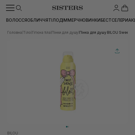
ВОЛОССЯ
ОБЛИЧЧЯ
ТІЛО
ДІМ
МЕРЧ
НОВИНКИ
БЕСТСЕЛЕРИ
АК
Головна
Тіло
Гігієна тіла
Пінки для душу
Пінка для душу BILOU Sweet Su
|
|
|
|
BILOU