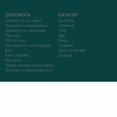
ДОПОМОГА
КАТАЛОГ
Оплата та доставка
Волосся
Як зробити замовлення
Обличчя
Відповіді на запитання
Тіло
Про нас
Дім
ЗМІ про нас
Мерч
Сертифікати та нагороди
Новинки
Блог
Акції та знижки
Бюті словник
Бренди
Контакти
Умови використання сайту
Політика конфіденційності
КОНТАКТИ
sisters.co.ua@gmail.com
Пн.-Пт. з 10:00 до 19:00
Сб.-Нд. з 11:00 до 18:00