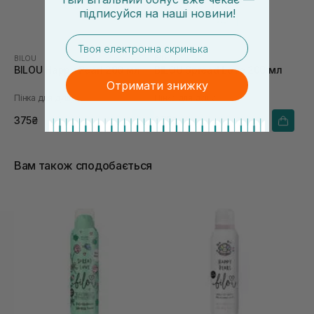
підписуйся
на
наші новини!
email
BILOU
BILOU
BILOU Happy Pearl 200 мл
BILOU Spread Love 200 мл
Отримати знижку
Пінка для душу
Пінка для душу
375₴
375₴
Вам також сподобається