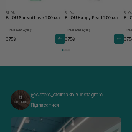
BILOU
BILOU
BILO
BILOU Spread Love 200 мл
BILOU Happy Pearl 200 мл
BIL
Пінка для душу
Пінка для душу
Пінк
375₴
375₴
375
@sisters_stelmakh в Instagram
Підписатися