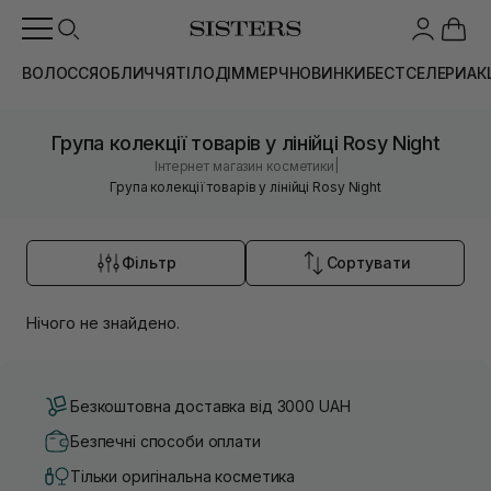
ВОЛОССЯ
ОБЛИЧЧЯ
ТІЛО
ДІМ
МЕРЧ
НОВИНКИ
БЕСТСЕЛЕРИ
АК
Група колекції товарів у лінійці Rosy Night
|
Інтернет магазин косметики
Група колекції товарів у лінійці Rosy Night
Фільтр
Сортувати
Нічого не знайдено.
Безкоштовна доставка від 3000 UAH
Безпечні способи оплати
Тільки оригінальна косметика