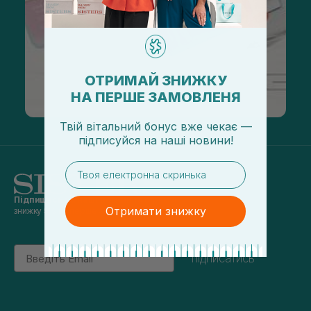
ОТРИМАЙ ЗНИЖКУ
НА ПЕРШЕ ЗАМОВЛЕНЯ
Твій вітальний бонус вже чекає —
підписуйся
на
наші новини!
email
Підпишись на наші новини
та отримуй
Отримати знижку
знижку 5% на перше замовлення
Email
підписатись