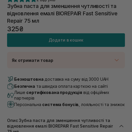
Зубна паста для зменшення чутливості та
відновлення емалі BIOREPAIR Fast Sensitive
Repair 75 мл
325₴
Додати в кошик
Як отримати товар
Доставка Новою Поштою
В наявності
Безкоштовна
доставка на суму від 3000 UAH
Самовивіз м. Луцьк, вул. Винниченка 4
Безпечна
та швидка оплата карткою на сайті
В наявності
Лише
сертифікована продукція
від офіційних
Самовивіз м. Львів, вул. Академіка Підстригача, 1В
партнерів
(Duck’s Lake)
Персональна
система бонусів
, лояльності та знижок
В наявності
Самовивіз м. Львів, вул. Івана Франка 36
В наявності
Опис Зубна паста для зменшення чутливості та
Самовивіз м. Львів, вул. Степана Бандери 45
відновлення емалі BIOREPAIR Fast Sensitive Repair
75 мл
В наявності