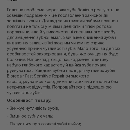
Самовивіз м. Рівне, вул. 16-го Липня, 15
Головна проблема, через яку зуби болісно реагують на
В наявності
зовнішні подразники - це послаблення захисної дії
Самовивіз м. Рівне, вул. Кулика і Гудачека 23 (ТЦ
зовнішніх тканин. Догляд за чутливими зубами повинен
Екватор)
полягати не тільки у м'якій і делікатній гігієні ротової
В наявності
порожнини, але й у використанні спеціального засобу
для зміцнення зубної емалі. Звичайне очищення зубів і
видалення залишків їжі жодним чином не сприяє
усуненню причин чутливості зубів. Мало того, за деяких
особливостей захворювання, будь-яке очищення буде
болючим. Наприклад, якщо пошкодження дентину
набуло глибокого характеру й шийка зуба почала
руйнуватися. Завдяки зубній пасті для чутливих зубів
Biorepair Fast Sensitive Repair ви зможете
насолоджуватись холодними чи гарячими напоями без
неприємних відчуттів. Попрощайтеся з підвищеною
чутливістю зубів.
Особливості товару:
- Знижує чутливість зубів;
- Зміцнює зубну емаль;
- Піклується про оголені зубні шийки;