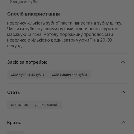
- Зміцнює зуби.
Спосіб використання
невелику кількість зубної пасти нанести на зубну щітку.
Чистити зуби круговими рухами, одночасно акуратно
масажуючи ясна. Ротову порожнину прополоскати
невеликою кількістю води, затримуючи її на 20-30
секунд.
Засіб за потребою
Для чутливих зубів
Для зміцнення зубів
Стать
для жінок
для чоловіків
Країна