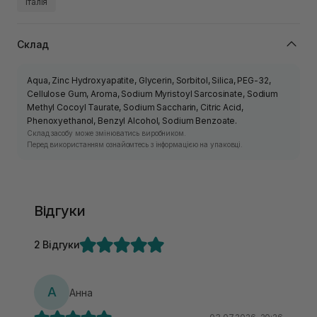
Італія
Склад
Aqua, Zinc Hydroxyapatite, Glycerin, Sorbitol, Silica, PEG-32,
Cellulose Gum, Aroma, Sodium Myristoyl Sarcosinate, Sodium
Methyl Cocoyl Taurate, Sodium Saccharin, Citric Acid,
Phenoxyethanol, Benzyl Alcohol, Sodium Benzoate.
Склад засобу може змінюватись виробником.
Перед використанням ознайомтесь з інформацією на упаковці.
Відгуки
2 Відгуки
А
Анна