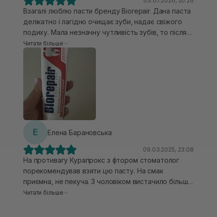
03.07.2026, 20:26
Взагалі люблю пасти бренду Biorepair. Дана паста
делікатно і лагідно очищає зуби, надає свіжого
подиху. Мала незначну чутливість зубів, то після
використання цієї пасти вона зникла, тепер можу
Читати більше
насолоджуватися гарячими чи холодними
напоями без неприємних відчуттів. Використання
економне, оскільки вона добре піниться. Має
приємний свіжий мʼякий смак.
Е
Елена Барановська
09.03.2025, 23:08
На противагу Курапрокс з фтором стоматолог
порекомендував взяти цю пасту. На смак
приємна, не пекуча. З чоловіком вистачило більше
2 місяців використання вранці та ввечері.
Читати більше
Сподобалась по дії, гарно очищувала зуби. ❤️💫
Проте стосовно чутливості зубів більше