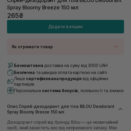
Спрей-дезодорант для тіла BILOU Deodorant
Spray Bloomy Breeze 150 мл
265₴
Додати в кошик
Як отримати товар
Доставка Новою Поштою
В наявності
Безкоштовна
доставка на суму від 3000 UAH
Самовивіз м. Луцьк, вул. Винниченка 4
Безпечна
та швидка оплата карткою на сайті
В наявності
Лише
сертифікована продукція
від офіційних
Самовивіз м. Львів, вул. Академіка Підстригача, 1В
партнерів
(Duck’s Lake)
Персональна
система бонусів
, лояльності та знижок
В наявності
Самовивіз м. Львів, вул. Івана Франка 36
В наявності
Опис Спрей-дезодорант для тіла BILOU Deodorant
Самовивіз м. Львів, вул. Степана Бандери 45
Spray Bloomy Breeze 150 мл
В наявності
Дезодорант-спрей від бренду Bilou — це незвичайний
Самовивіз м. Рівне, вул. 16-го Липня, 15
засіб, який захистить вас від неприємного запаху. Має
В наявності