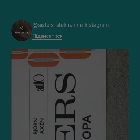
@sisters_stelmakh в Instagram
Підписатися