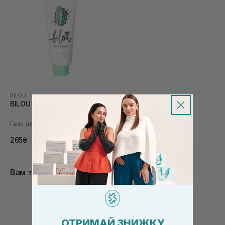
BILOU
BILOU Bloomy Cactus 200 мл
Гель для душу
265₴
Вам також сподобається
ОТРИМАЙ ЗНИЖКУ