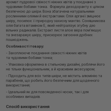
аромат пудрової свіжості ніжних квітів у поєднанні з
Самовивіз м. Рівне, вул. Кулика і Гудачека 23 (ТЦ
чудовими бобами тонка. Формула дезодоранту є цілком
Екватор)
безпечною до шкіри. Вона збагачена натуральними
В наявності
рослинними оліями й екстрактами. Олія арганії зміцнює
шкіру, посилює її природну захисну мантію. Соняшникова
олія багата вітаміном Е, який нейтралізує згубну дію
вільних радикалів. Екстракт листя алое вера пом’якшує
та знезаражує шкіру, прискорює загоєння дрібних
пошкоджень.
Особливості товару:
- Захоплююче поєднання свіжості ніжних квітів
та чудовими бобами тонка;
- Упаковка оформлена в стильному дизайні, роблячи його
не тільки функціональним, а й красивим аксесуаром;
- Підходить для всіх типів шкіри, не містить алюмінію та
парабенів, що робить його безпечним для щоденного
використання;
- Ідеальний як для повсякденної носки, так і для
особливих випадків.
Спосіб використання