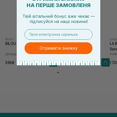
НА ПЕРШЕ ЗАМОВЛЕНЯ
Твій вітальний бонус вже чекає —
підписуйся
на
наші новини!
email
BILOU
BILOU
LA B
BILOU Flashy Flower 150 мл
BILOU Deodorant Spray
LA 
Отримати знижку
Spring Meadow 150 мл
Spr
Дезодорант-спрей
Дезодорант-спрей
265₴
265₴
1 12