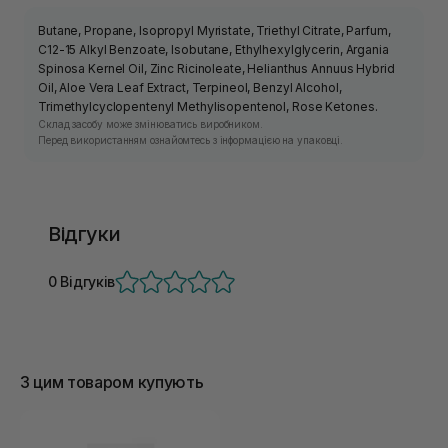
Butane, Propane, Isopropyl Myristate, Triethyl Citrate, Parfum,
C12-15 Alkyl Benzoate, Isobutane, Ethylhexylglycerin, Argania
Spinosa Kernel Oil, Zinc Ricinoleate, Helianthus Annuus Hybrid
Oil, Aloe Vera Leaf Extract, Terpineol, Benzyl Alcohol,
Trimethylcyclopentenyl Methylisopentenol, Rose Ketones.
Склад засобу може змінюватись виробником.
Перед використанням ознайомтесь з інформацією на упаковці.
Відгуки
0 Відгуків
З цим товаром купують