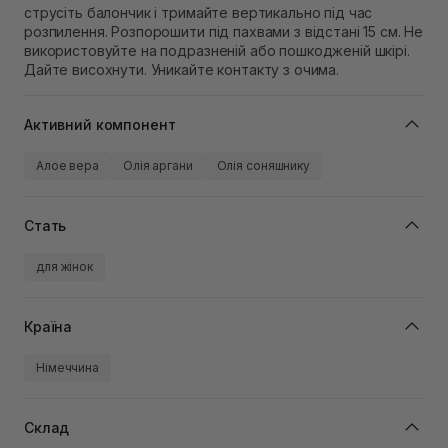
струсіть балончик і тримайте вертикально під час
розпилення. Розпорошити під пахвами з відстані 15 см. Не
використовуйте на подразненій або пошкодженій шкірі.
Дайте висохнути. Уникайте контакту з очима.
Активний компонент
Алое вера
Олія аргани
Олія соняшнику
Стать
для жінок
Країна
Німеччина
Склад