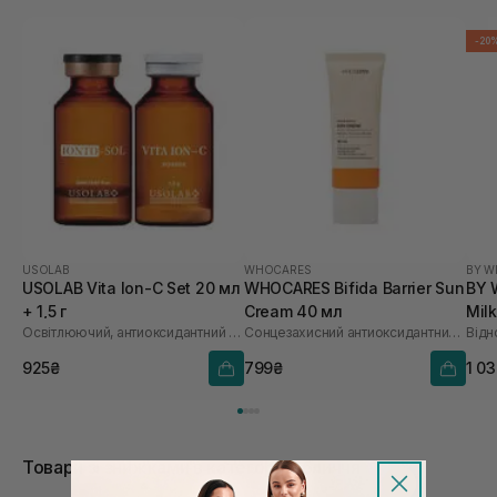
-20
USOLAB
WHOCARES
BY W
USOLAB Vita Ion-C Set 20 мл
WHOCARES Bifida Barrier Sun
BY 
+ 1,5 г
Cream 40 мл
Mil
Освітлюючий, антиоксидантний та омолоджуючий набір
Сонцезахисний антиоксидантний крем
925₴
799₴
1 0
Товари зі знижками в категорії Обличчя