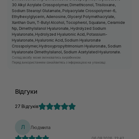
30 Alkyl Acrylate Crosspolymer, Dimethiconol, Trisiloxane,
Sodium Stearoyl Glutamate, Polyacrylate Crosspolymer-6,
Ethylhexylglycerin, Adenosine, Glyceryl Polymethacrylate,
Xanthan Gum, T-Butyl Alcohol, Tocopherol, Squalane, Ceramide
Np, Dimethylsilanol Hyaluronate, Hydrolyzed Sodium
Hyaluronate, Hydrolyzed Hyaluronic Acid, Potassium-
Hyaluronate, Hyaluronic Acid, Sodium Hyaluronate
Crosspolymer, Hydroxypropyltrimonium Hyaluronate, Sodium
Hyaluronate Dimethylsilanol, Sodium Acetylated Hyaluronate.
Склад засобу може змінюватись виробником.
Перед використанням ознайомтесь з інформацією на упаковці.
Відгуки
27 Відгуків
Л
Людмила
06.08.2026, 23:42