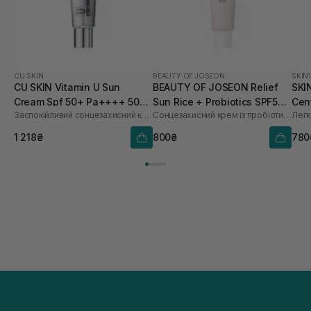
CU SKIN
BEAUTY OF JOSEON
SKIN
CU SKIN Vitamin U Sun
BEAUTY OF JOSEON Relief
SKI
Cream Spf 50+ Pa++++ 50
Sun Rice + Probiotics SPF50+
Cent
Заспокійливий сонцезахисний крем з вітаміном U та пептидами
Сонцезахисний крем із пробіотиками
мл
PA++++ 50 мл
Sun
50 
1 218₴
800₴
780