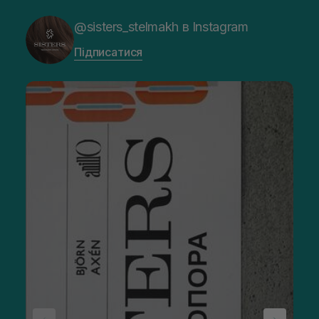
@sisters_stelmakh в Instagram
Підписатися