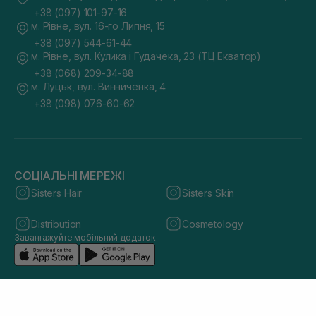
+38 (097) 101-97-16
м. Рівне, вул. 16-го Липня, 15
+38 (097) 544-61-44
м. Рівне, вул. Кулика і Гудачека, 23 (ТЦ Екватор)
+38 (068) 209-34-88
м. Луцьк, вул. Винниченка, 4
+38 (098) 076-60-62
СОЦІАЛЬНІ МЕРЕЖІ
Sisters Hair
Sisters Skin
Distribution
Cosmetology
Завантажуйте мобільний додаток