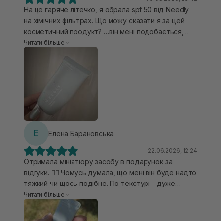
На це гаряче літечко, я обрала spf 50 від Needly
на хімічних фільтрах. Що можу сказати я за цей
косметичний продукт? …він мені подобається,
буду користуватися ще, але не припиню
Читати більше
пробувати новинки ще! Даний spf крем легкий по
текстурі, швидко вибирається в шкіру обличчя і
не відчувається липкість чи важкість по текстурі.
Ціна доступна, обʼєм оптимальний. Запах не
специфічний, звичайний, висипів не викликав.
Додаткову пігментацію на обличчі не помітила.
Тому вважаю, що косметичний продукт вартий
уваги однозначно.
Е
Елена Барановська
22.06.2026, 12:24
Отримала мініатюру засобу в подарунок за
відгуки. ❤️‍🔥 Чомусь думала, що мені він буде надто
тяжкий чи щось подібне. По текстурі - дуже
легка, приємна та невагома, схожа на легенький
Читати більше
крем. Досить гарно наноситься, спочатку є
відчуття вологості та блиск, але протягом 10-15 хв