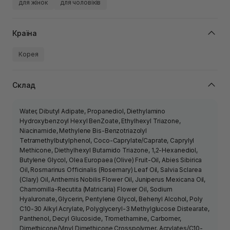
для жінок
для чоловіків
Країна
Корея
Склад
Water, Dibutyl Adipate, Propanediol, Diethylamino
Hydroxybenzoyl Hexyl BenZoate, Ethylhexyl Triazone,
Niacinamide, Methylene Bis-Benzotriazolyl
Tetramethylbutylphenol, Coco-Caprylate/Caprate, Caprylyl
Methicone, Diethylhexyl Butamido Triazone, 1,2-Hexanediol,
Butylene Glycol, Olea Europaea (Olive) Fruit-Oil, Abies Sibirica
Oil, Rosmarinus Officinalis (Rosemary) Leaf Oil, Salvia Sclarea
(Clary) Oil, Anthemis Nobilis Flower Oil, Juniperus Mexicana Oil,
Chamomilla-Recutita (Matricaria) Flower Oil, Sodium
Hyaluronate, Glycerin, Pentylene Glycol, Behenyl Alcohol, Poly
C10-30 Alkyl Acrylate, Polyglyceryl-3 Methylglucose Distearate,
Panthenol, Decyl Glucoside, Tromethamine, Carbomer,
Dimethicone/Vinyl Dimethicone Crosspolymer, Acrylates/C10-