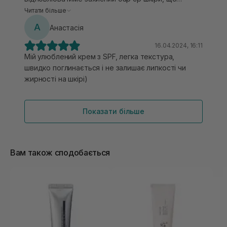
актуально для тих, хто лікує акне. Також у складі
Читати більше
є ніацинамід, кераміди, комплекс гіалуронової
А
Анастасія
кислоти - засіб фактично замінює зволожуючий
крем. Текстура відносно легка, крем швидко
16.04.2024, 16:11
вбирається в шкіру. Зі своєю функцією
Мій улюблений крем з SPF, легка текстура,
справляється, не липкий, не скочується, підійде
швидко поглинається і не залишає липкості чи
для чутливої шкіри.
жирності на шкірі)
Показати більше
Вам також сподобається