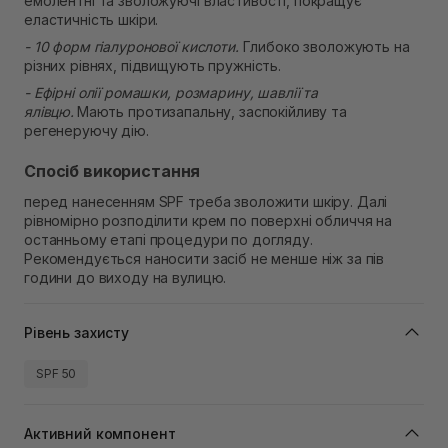
емолентні та зволожуючі властивості, покращує
еластичність шкіри.
- 10 форм гіалуронової кислоти.
Глибоко зволожують на
різних рівнях, підвищують пружність.
- Ефірні олії ромашки, розмарину, шавлії та
ялівцю.
Мають протизапальну, заспокійливу та
регенеруючу дію.
Спосіб використання
перед нанесенням SPF треба зволожити шкіру. Далі
рівномірно розподілити крем по поверхні обличчя на
останньому етапі процедури по догляду.
Рекомендується наносити засіб не менше ніж за пів
години до виходу на вулицю.
Рівень захисту
SPF 50
Активний компонент