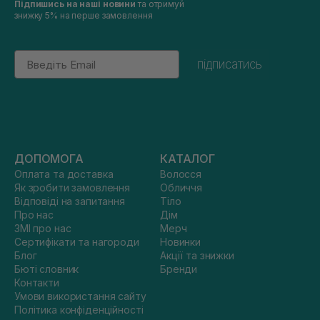
Підпишись на наші новини
та отримуй
знижку 5% на перше замовлення
Email
підписатись
ДОПОМОГА
КАТАЛОГ
Оплата та доставка
Волосся
Як зробити замовлення
Обличчя
Відповіді на запитання
Тіло
Про нас
Дім
ЗМІ про нас
Мерч
Сертифікати та нагороди
Новинки
Блог
Акції та знижки
Бюті словник
Бренди
Контакти
Умови використання сайту
Політика конфіденційності