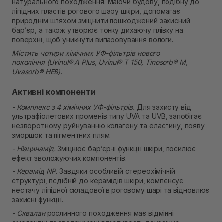
натурального походження. Маючи будову, подібну до
ліпідних пластів рогового шару шкіри, допомагає
природнім шляхом зміцнити пошкоджений захисний
бар’єр, а також утворює тонку дихаючу плівку на
поверхні, щоб уникнути випаровування вологи.
Містить чотири хімічних УФ-фільтрів нового
покоління (Uvinul® A Plus, Uvinul® T 150, Tinosorb® M,
Uvasorb® HEB).
Активні компоненти
- Комплекс з 4 хімічних УФ-фільтрів.
Для захисту від
ультрафіолетових променів типу UVA та UVB, запобігає
незворотному руйнуванню колагену та еластину, появу
зморшок та пігментних плям.
- Ніацинамід.
Зміцнює бар’єрні функції шкіри, посилює
ефект зволожуючих компонентів.
- Керамід NP.
Завдяки особливій стереохімічній
структурі, подібній до керамідів шкіри, компенсує
нестачу ліпідної складової в роговому шарі та відновлює
захисні функції.
- Сквалан
рослинного походження має відмінні