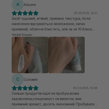
липкості, не білить, дуже гарно зволожує і круто,
А
Альона
що не треба поновлювати в умовах міста.
25.05.2025, 14:21
Засіб чудовий, мʼякий, приємна текстура, після
нанесення відчувається зволоження, запах
приємний, обличчя блистить, але за хв 10 блиск
проходить. Не скочується, не вибілює , кушон
Читати більше
лягає на нього добре (але потрібно перед ним
витримати хоча б 15-20 хв) Дуже схожий на
CUSkin. Для сухої чутливої шкіри чудово підійшов.
Подразнень не викликає. Однозначно
рекомендую, буду купувати ще👌👌
С
Соломія
25.03.2025, 12:36
Скільки продуктів нідлі не пробую,всіма
задоволена,сонцезахист не виняток, має
приємний аромат, досить економний. Пробувала