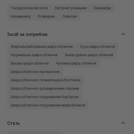
Гіалуронова кислота
Екстракт ромашки
Кераміди
Ніацинамід
Розмарин
Сквалан
Засіб за потребою
Жирна/комбінована шкіра обличчя
Суха шкіра обличчя
Нормальна шкіра обличчя
Зневоднена шкіра обличчя
Вікова шкіра обличчя
Чутлива шкіра обличчя
Шкіра обличчя з куперозом
Шкіра обличчя з пігментацією/постакне
Шкіра обличчя з розширеними порами
Шкіра обличчя з порушеним барʼєром
Шкіра обличчя з порушеним мікробіомом
Стать