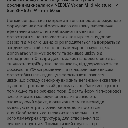
Самовивіз м. Львів, вул. Степана Бандери 45
рослинним скваланом NEEDLY Vegan Mild Moisture
Sun SPF 50+ PA++++ 50 мл
В наявності
Самовивіз м. Рівне, вул. 16-го Липня, 15
Легкий сонцезахисний крем з інтенсивною зволожуючою
В наявності
формулою на основі рослинного сквалану забезпечує
Самовивіз м. Рівне, вул. Кулика і Гудачека 23 (ТЦ
ефективний захист від небажаної пігментації та
Екватор)
фотостаріння, не відчувається на шкірі та є чудовою
В наявності
базою під макіяж. Швидко розподіляється та вбирається
завдяки сучасній технології ламелярної емульсії, яка
допомагає утримує вологу та захищає шкіру від
зневоднення. Фільтри дають захист широкого спектра
та мають потрійну дію: поглинають, віддзеркалюють та
розсіюють УФ-випромінення, а їх надзвичайно висока
фотостабільність підвищує ефективність захисту
шкіри. До складу санскріну входить веганський сквалан з
цукрової тростини, який допомагає позбавитись сухості,
пом’якшує та не забиває пори. Десять форм гіалуронової
кислоти різної молекулярної ваги посилюють
зволожуючий ефект, а оливкова олія та кераміди
зменшують втрату живильної вологи протягом
дня. Особливість сонцезахисного крему — це
його ламелярна структура, для створення якої
використовується біоміметичний емульгатор