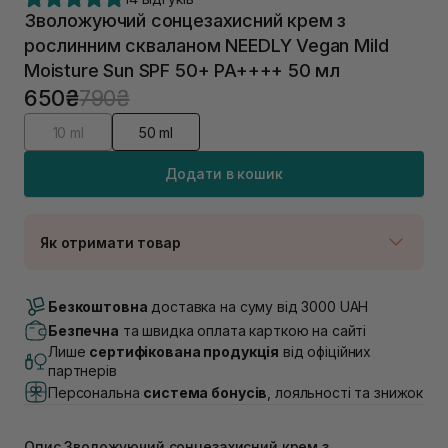
Зволожуючий сонцезахисний крем з
рослинним скваланом NEEDLY Vegan Mild
Moisture Sun SPF 50+ PA++++ 50 мл
650₴
790₴
10 ml
50 ml
Додати в кошик
Як отримати товар
Доставка Новою Поштою
В наявності
Безкоштовна
доставка на суму від 3000 UAH
Самовивіз м. Луцьк, вул. Винниченка 4
Безпечна
та швидка оплата карткою на сайті
В наявності
Лише
сертифікована продукція
від офіційних
Самовивіз м. Львів, вул. Академіка Підстригача, 1В
партнерів
(Duck’s Lake)
Персональна
система бонусів
, лояльності та знижок
В наявності
Самовивіз м. Львів, вул. Івана Франка 36
В наявності
Опис Зволожуючий сонцезахисний крем з