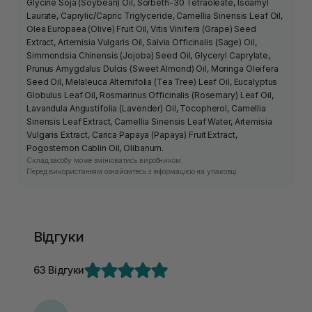
Glycine Soja (Soybean) Oil, Sorbeth-30 Tetraoleate, Isoamyl
Laurate, Caprylic/Capric Triglyceride, Camellia Sinensis Leaf Oil,
Olea Europaea (Olive) Fruit Oil, Vitis Vinifera (Grape) Seed
Extract, Artemisia Vulgaris Oil, Salvia Officinalis (Sage) Oil,
Simmondsia Chinensis (Jojoba) Seed Oil, Glyceryl Caprylate,
Prunus Amygdalus Dulcis (Sweet Almond) Oil, Moringa Oleifera
Seed Oil, Melaleuca Alternifolia (Tea Tree) Leaf Oil, Eucalyptus
Globulus Leaf Oil, Rosmarinus Officinalis (Rosemary) Leaf Oil,
Lavandula Angustifolia (Lavender) Oil, Tocopherol, Camellia
Sinensis Leaf Extract, Camellia Sinensis Leaf Water, Artemisia
Vulgaris Extract, Carica Papaya (Papaya) Fruit Extract,
Pogostemon Cablin Oil, Olibanum.
Склад засобу може змінюватись виробником.
Перед використанням ознайомтесь з інформацією на упаковці.
Відгуки
63 Відгуки