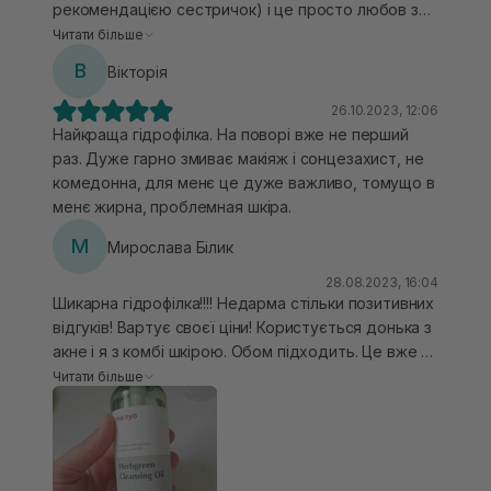
рекомендацією сестричок) і це просто любов з
першого використання) маю комбіновану чутливу
Читати більше
шкіру і цей засіб мені чудово підійшов.
В
Вікторія
Некомедогенна, очищує пори на ура, макіяж/спф
добре змиває, гарно емульгується з водою,
26.10.2023, 12:06
мінімальний розхід навіть якщо користуватися
Найкраща гідрофілка. На поворі вже не перший
мініатюркою. Аромат такий цікавий, хвойний)
раз. Дуже гарно змиває макіяж і сонцезахист, не
люблю цей засіб
комедонна, для менє це дуже важливо, томущо в
менє жирна, проблемная шкіра.
М
Мирослава Білик
28.08.2023, 16:04
Шикарна гідрофілка!!!! Недарма стільки позитивних
відгуків! Вартує своєї ціни! Користується донька з
акне і я з комбі шкірою. Обом підходить. Це вже 2
баночка, думаю, буде і третя! Емульгується дуже
Читати більше
гарно, хоча досить густа олія.