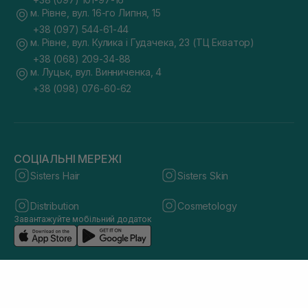
м. Рівне, вул. 16-го Липня, 15
+38 (097) 544-61-44
м. Рівне, вул. Кулика і Гудачека, 23 (ТЦ Екватор)
+38 (068) 209-34-88
м. Луцьк, вул. Винниченка, 4
+38 (098) 076-60-62
СОЦІАЛЬНІ МЕРЕЖІ
Sisters Hair
Sisters Skin
Distribution
Cosmetology
Завантажуйте мобільний додаток
© 2026 sisters.co.ua. Всі права захищено