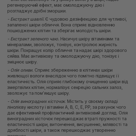
регенеруючий ефект, має омолоджуючу дію і
розгладжує дрібні зморшки.
- Екстракт шавлії.
Є чудовою дезінфекцією для чутливої,
запаленої шкіри обличчя. Вона сприяє відновленню
пошкоджених клітин та зберігає молодість шкіри.
- Екстракт зеленого чаю.
Насичує шкіру вітамінами та
мінералами, зволожує, тонізує, контролює жирність
шкіри. Покращує колір обличчя та надає шкірі здорового
сяйва. Має антивікову та омолоджуючу дію, тонізує і
зміцнює шкіру.
- Олія оливи.
Сприяє збереженню в клітинах шкіри
живлющої вологи внаслідок чого помітно підвищує її
еластичність. Олія сприяє глибокому очищенню шкіри від
змертвілих клітин, нормалізує секрецію сальних залоз,
зволожує та пом’якшує шкіру.
- Олія виноградних кісточок
. Містить у своєму складі
лінолієву кислоту і вітаміни A, B, C, E, PP, за рахунок чого
дає ефективний профілактичний антивіковий догляд. Олія
виноградних кісточок перешкоджає втраті пружності та
еластичності шкіри, витончення, висушенню, млявості та
дряблості шкіри, а також перешкоджає утворенню
зморшок.