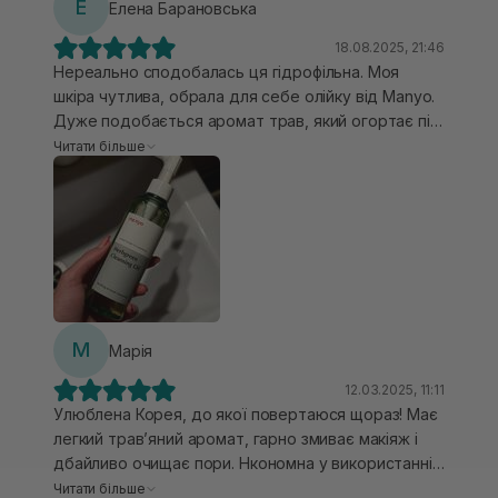
Е
Елена Барановська
18.08.2025, 21:46
Нереально сподобалась ця гідрофільна. Моя
шкіра чутлива, обрала для себе олійку від Manyo.
Дуже подобається аромат трав, який огортає під
час вмивання, ніби ароматерапія 🤤🥰 Не викликає
Читати більше
стягнення, немає після вмивання плівки, при
поираплянні в очі не пече. Тактильно приємна,
чудово емульсію при контакті з водою. З нею
личко очищене та ніжне, вона гарно справляється
як із побутовим макіяжем, так і вдало зняла проф.
мейк для зйомки ❤️ Розхід досить економний,
зазвичай я використовую два натиски. Почала
використовувати на початку літа і ще на місяць її
М
Марія
точно вистачить. Класний продукт на мою думку,
особливо для власниць чутливої шкіри, комбі
12.03.2025, 11:11
шкіри.
Улюблена Корея, до якої повертаюся щораз! Має
легкий травʼяний аромат, гарно змиває макіяж і
дбайливо очищає пори. Нкономна у використанні.
Наношу олійку на суху шкіру личка, акуратно
Читати більше