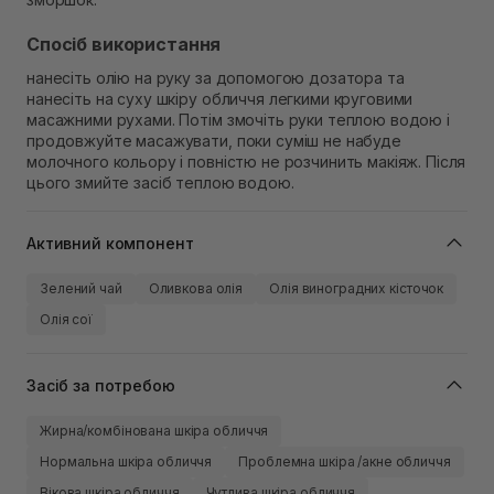
Спосіб використання
нанесіть олію на руку за допомогою дозатора та
нанесіть на суху шкіру обличчя легкими круговими
масажними рухами. Потім змочіть руки теплою водою і
продовжуйте масажувати, поки суміш не набуде
молочного кольору і повністю не розчинить макіяж. Після
цього змийте засіб теплою водою.
Активний компонент
Зелений чай
Оливкова олія
Олія виноградних кісточок
Олія сої
Засіб за потребою
Жирна/комбінована шкіра обличчя
Нормальна шкіра обличчя
Проблемна шкіра /акне обличчя
Вікова шкіра обличчя
Чутлива шкіра обличчя