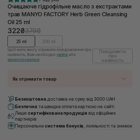
Очищаюче гідрофільне масло з екстрактами
трав MANYO FACTORY Herb Green Cleansing
Oil 25 ml
322₴
379₴
25 ml
200 ml
Щоб мати змогу отримати повідомлення про
Повідомити
наявність, Вам необхідно
увійти
або
про
зареєструватися
.
наявність
Як отримати товар
Доставка Новою Поштою
Немає в наявності!
Безкоштовна
доставка на суму від 3000 UAH
Самовивіз м. Луцьк, вул. Винниченка 4
Безпечна
та швидка оплата карткою на сайті
Немає в наявності!
Лише
сертифікована продукція
від офіційних
Самовивіз м. Львів, вул. Академіка Підстригача, 1В
партнерів
(Duck’s Lake)
Персональна
система бонусів
, лояльності та знижок
Немає в наявності!
Самовивіз м. Львів, вул. Івана Франка 36
Немає в наявності!