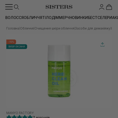
ВОЛОССЯ
ОБЛИЧЧЯ
ТІЛО
ДІМ
МЕРЧ
НОВИНКИ
БЕСТСЕЛЕРИ
АК
Головна
Обличчя
Очищення шкіри обличчя
Засоби для демакіяжу
Гідр
|
|
|
|
-15%
ВИБІР ОКСАНИ
MANYO FACTORY
7 відгуків