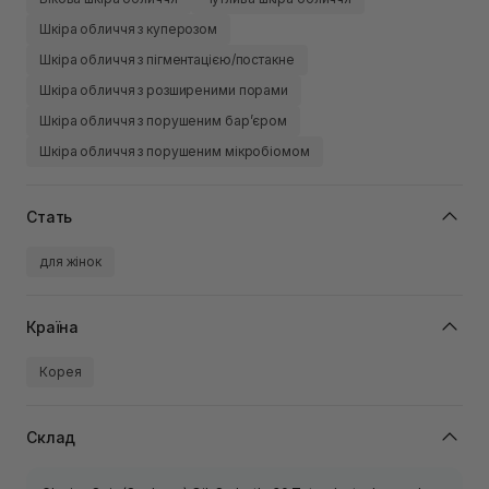
Шкіра обличчя з куперозом
Шкіра обличчя з пігментацією/постакне
Шкіра обличчя з розширеними порами
Шкіра обличчя з порушеним барʼєром
Шкіра обличчя з порушеним мікробіомом
Стать
для жінок
Країна
Корея
Склад