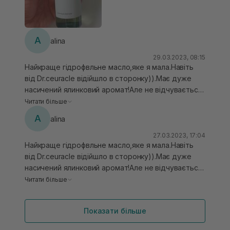
A
alina
29.03.2023, 08:15
Найкраще гідрофвльне масло,яке я мала.Навіть
від Dr.ceuracle відійшло в сторонку)).Має дуже
насичений ялинковий аромат!Але не відчувається
вже одразу після змивання.Текстура не
Читати більше
густа,економний розхід,добре емульгується,не
A
alina
залишає плівки ,сальних ниток та відкритих
комедонів.Мала формат 55 мл,залюбки повторила
27.03.2023, 17:04
Найкраще гідрофвльне масло,яке я мала.Навіть
б і повнорозмір
від Dr.ceuracle відійшло в сторонку)).Має дуже
насичений ялинковий аромат!Але не відчувається
вже одразу після змивання.Текстура не
Читати більше
густа,економний розхід,добре емульгується,не
залишає плівки ,сальних ниток та відкритих
Показати більше
комедонів.Мала формат 55 мл,залюбки повторила
б і повнорозмір