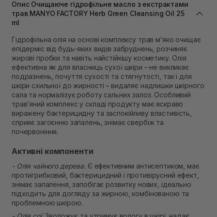
Опис Очищаюче гідрофільне масло з екстрактами
Самовивіз м. Львів, вул. Степана Бандери 45
трав MANYO FACTORY Herb Green Cleansing Oil 25
Немає в наявності!
ml
Самовивіз м. Рівне, вул. 16-го Липня, 15
Немає в наявності!
Гідрофільна олія на основі комплексу трав м’яко очищає
Самовивіз м. Рівне, вул. Кулика і Гудачека 23 (ТЦ
епідерміс від будь-яких видів забруднень, розчиняє
Екватор)
жирові пробки та навіть найстійкішу косметику. Олія
Немає в наявності!
ефективна як для власниць сухої шкіри – не викликає
подразнень, почуття сухості та стягнутості, так і для
шкіри схильної до жирності – видаляє надлишки шкірного
сала та нормалізує роботу сальних залоз. Особливий
трав’яний комплекс у складі продукту має яскраво
виражену бактерицидну та заспокійливу властивість,
сприяє загоєнню запалень, знімає свербіж та
почервоніння.
Активні компоненти
- Олія чайного дерева.
Є ефективним антисептиком, має
протигрибковий, бактерицидний і противірусний ефект,
знімає запалення, запобігає розвитку нових, ідеально
підходить для догляду за жирною, комбінованою та
проблемною шкірою.
- Олія сої.
Зволожує та утримує вологу в шкірі, надає