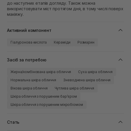
до наступних етапів догляду. Також можна
використовувати міст протягом дня, в тому числі поверх
макіяжу.
Активний компонент
Гіалуронова кислота
Кераміди
Розмарин
Засіб за потребою
Жирна/комбінована шкіра обличчя
Суха шкіра обличчя
Нормальна шкіра обличчя
Зневоднена шкіра обличчя
Вікова шкіра обличчя
Чутлива шкіра обличчя
Шкіра обличчя з порушеним барʼєром
Шкіра обличчя з порушеним мікробіомом
Стать