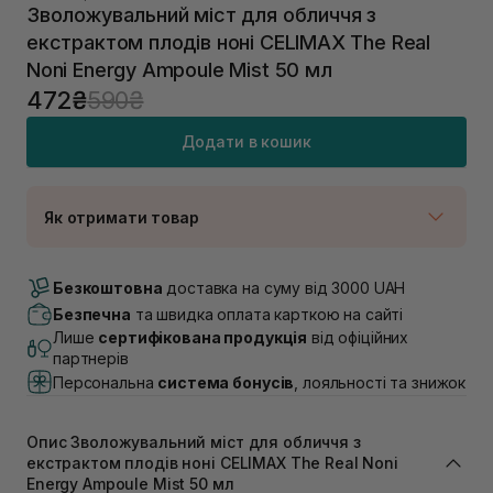
Зволожувальний міст для обличчя з
екстрактом плодів ноні CELIMAX The Real
Noni Energy Ampoule Mist 50 мл
472₴
590₴
Додати в кошик
Як отримати товар
Доставка Новою Поштою
Немає в наявності!
Безкоштовна
доставка на суму від 3000 UAH
Самовивіз м. Луцьк, вул. Винниченка 4
Безпечна
та швидка оплата карткою на сайті
Немає в наявності!
Лише
сертифікована продукція
від офіційних
Самовивіз м. Львів, вул. Академіка Підстригача, 1В
партнерів
(Duck’s Lake)
Персональна
система бонусів
, лояльності та знижок
Немає в наявності!
Самовивіз м. Львів, вул. Івана Франка 36
Немає в наявності!
Опис Зволожувальний міст для обличчя з
Самовивіз м. Львів, вул. Степана Бандери 45
екстрактом плодів ноні CELIMAX The Real Noni
В наявності
Energy Ampoule Mist 50 мл