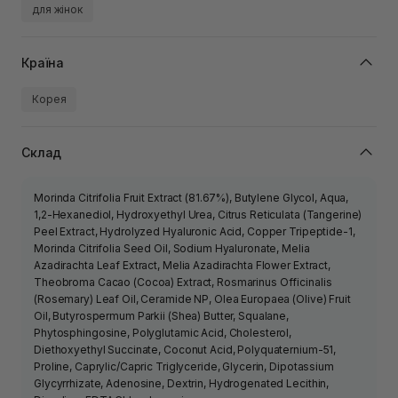
для жінок
Країна
Корея
Склад
Morinda Citrifolia Fruit Extract (81.67%), Butylene Glycol, Aqua,
1,2-Hexanediol, Hydroxyethyl Urea, Citrus Reticulata (Tangerine)
Peel Extract, Hydrolyzed Hyaluronic Acid, Copper Tripeptide-1,
Morinda Citrifolia Seed Oil, Sodium Hyaluronate, Melia
Azadirachta Leaf Extract, Melia Azadirachta Flower Extract,
Theobroma Cacao (Cocoa) Extract, Rosmarinus Officinalis
(Rosemary) Leaf Oil, Ceramide NP, Olea Europaea (Olive) Fruit
Oil, Butyrospermum Parkii (Shea) Butter, Squalane,
Phytosphingosine, Polyglutamic Acid, Cholesterol,
Diethoxyethyl Succinate, Coconut Acid, Polyquaternium-51,
Proline, Caprylic/Capric Triglyceride, Glycerin, Dipotassium
Glycyrrhizate, Adenosine, Dextrin, Hydrogenated Lecithin,