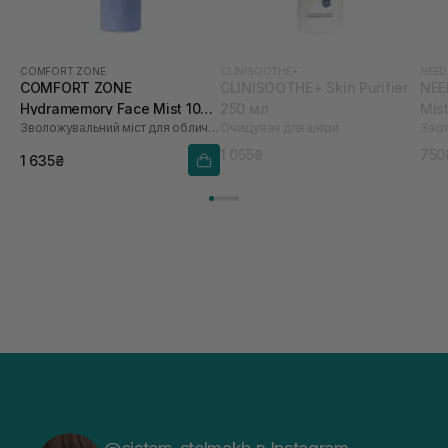
COMFORT ZONE
CLINISOOTHE+
NEED
COMFORT ZONE
CLINISOOTHE+ Skin Purifier
NEE
Hydramemory Face Mist 100
250 мл
Mis
Зволожувальний міст для обличчя
Очищувач для шкіри
мл
1 055₴
750
1 635₴