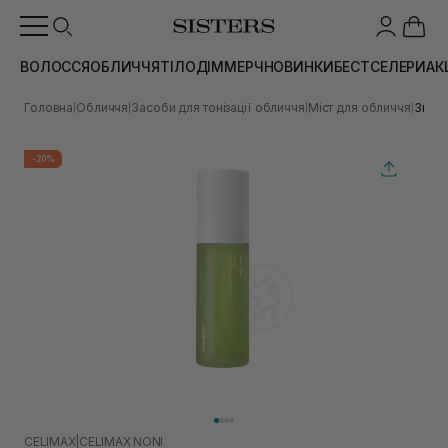
ВОЛОССЯ
ОБЛИЧЧЯ
ТІЛО
ДІМ
МЕРЧ
НОВИНКИ
БЕСТСЕЛЕРИ
АК
Головна
Обличчя
Засоби для тонізації обличчя
Міст для обличчя
Зволо
|
|
|
|
-20%
CELIMAX
|
CELIMAX NONI