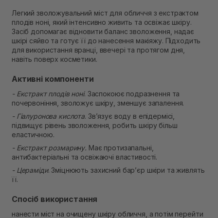
Самовивіз м. Рівне, вул. 16-го Липня, 15
Легкий зволожувальний міст для обличчя з екстрактом
В наявності
Самовивіз м. Рівне, вул. Кулика і Гудачека 23 (ТЦ
плодів ноні, який інтенсивно живить та освіжає шкіру.
Екватор)
Засіб допомагає відновити баланс зволоження, надає
Немає в наявності!
шкірі сяйво та готує її до нанесення макіяжу. Підходить
для використання вранці, ввечері та протягом дня,
навіть поверх косметики.
Активні компоненти
- Екстракт плодів ноні
. Заспокоює подразнення та
почервоніння, зволожує шкіру, зменшує запалення.
- Гіалуронова кислота
. Зв’язує воду в епідермісі,
підвищує рівень зволоження, робить шкіру більш
еластичною.
- Екстракт розмарину.
Має протизапальні,
антибактеріальні та освіжаючі властивості.
- Цераміди
. Зміцнюють захисний бар’єр шкіри та живлять
її.
Спосіб використання
нанести міст на очищену шкіру обличчя, а потім перейти