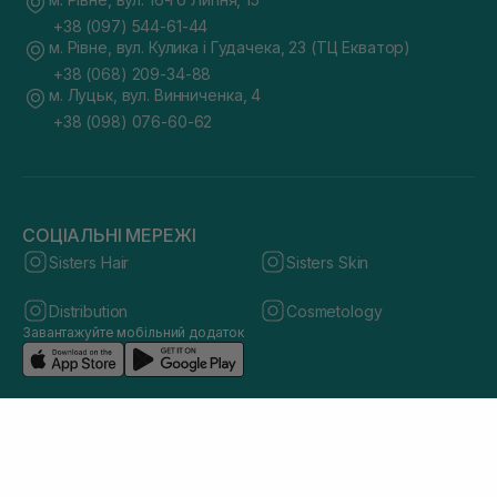
+38 (097) 544-61-44
м. Рівне, вул. Кулика і Гудачека, 23 (ТЦ Екватор)
+38 (068) 209-34-88
м. Луцьк, вул. Винниченка, 4
+38 (098) 076-60-62
СОЦІАЛЬНІ МЕРЕЖІ
Sisters Hair
Sisters Skin
Distribution
Cosmetology
Завантажуйте мобільний додаток
© 2026 sisters.co.ua. Всі права захищено