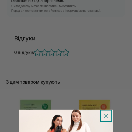
Disodium EDTA,Chlorphenesin.
Склад засобу може змінюватись виробником.
Перед використанням ознайомтесь з інформацією на упаковці.
Відгуки
0 Відгуків
З цим товаром купують