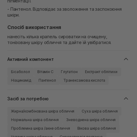
пігментації.
- Пантенол. Відповідає за зволоження та заспокоєння
шкіри.
Спосіб використання
нанесіть кілька крапель сироватки на очищену,
тонізовану шкіру обличчя та дайте їй увібратися.
Активний компонент
Бісаболол
Вітамін C
Глутатіон
Екстракт обліпихи
Ніацинамід
Пантенол
Транексамова кислота
Засіб за потребою
Жирна/комбінована шкіра обличчя
Суха шкіра обличчя
Нормальна шкіра обличчя
Зневоднена шкіра обличчя
Проблемна шкіра /акне обличчя
Вікова шкіра обличчя
Чутлива шкіра обличчя
Сироватки від постакне