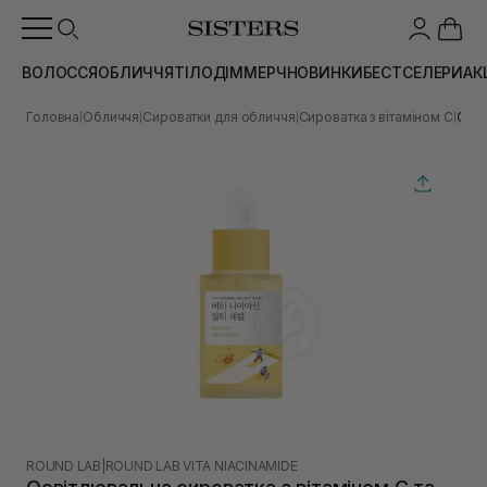
ВОЛОССЯ
ОБЛИЧЧЯ
ТІЛО
ДІМ
МЕРЧ
НОВИНКИ
БЕСТСЕЛЕРИ
АК
Головна
Обличчя
Сироватки для обличчя
Сироватка з вітаміном С
Осві
|
|
|
|
ROUND LAB
|
ROUND LAB VITA NIACINAMIDE