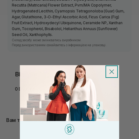
Recutita (Matricaria) Flower Extract, Pvm/MA Copolymer,
Hydrogenated Lecithin, Cyamopsis Tetragonoloba (Guar) Gum,
Agar, Glutathione, 3-O-Ethyl Ascorbic Acid, Ficus Carica (Fig)
Fruit Extract, Hydroxydecyl Ubiquinone, Ceramide NP, Xanthan
Gum, Tocopherol, Bisabolol, Helianthus Annuus (Sunflower)
Seed Oil, Xanthophylls.
Склад засобу може змінюватись виробником.
Перед використанням ознайомтесь з інформацією на упаковці.
Відгуки
0 Відгуків
Вам також сподобається
-15%