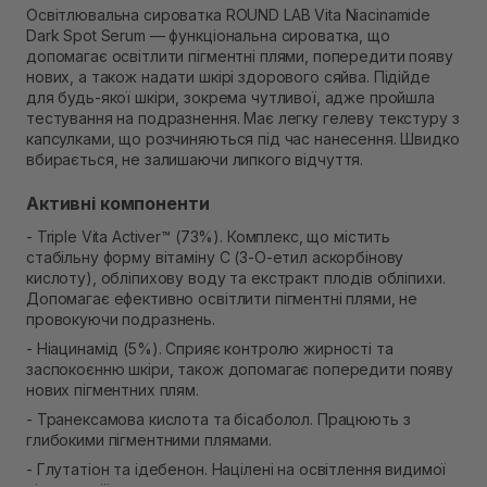
Немає в наявності!
Освітлювальна сироватка ROUND LAB Vita Niacinamide
Самовивіз м. Рівне, вул. Кулика і Гудачека 23 (ТЦ
Dark Spot Serum — функціональна сироватка, що
Екватор)
допомагає освітлити пігментні плями, попередити появу
Немає в наявності!
нових, а також надати шкірі здорового сяйва. Підійде
для будь-якої шкіри, зокрема чутливої, адже пройшла
тестування на подразнення. Має легку гелеву текстуру з
капсулками, що розчиняються під час нанесення. Швидко
вбирається, не залишаючи липкого відчуття.
Активні компоненти
- Triple Vita Activer™ (73%). Комплекс, що містить
стабільну форму вітаміну C (3-O-етил аскорбінову
кислоту), обліпихову воду та екстракт плодів обліпихи.
Допомагає ефективно освітлити пігментні плями, не
провокуючи подразнень.
- Ніацинамід (5%). Сприяє контролю жирності та
заспокоєнню шкіри, також допомагає попередити появу
нових пігментних плям.
- Транексамова кислота та бісаболол. Працюють з
глибокими пігментними плямами.
- Глутатіон та ідебенон. Націлені на освітлення видимої