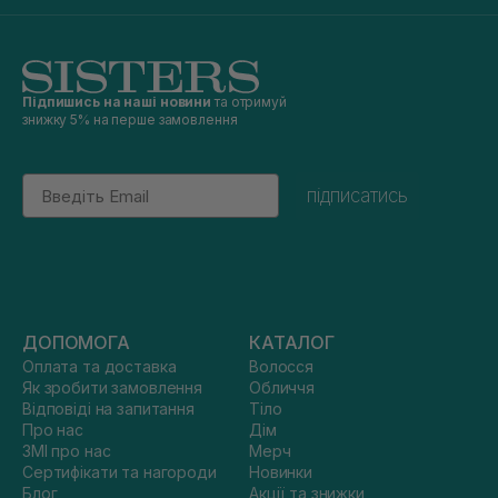
Підпишись на наші новини
та отримуй
знижку 5% на перше замовлення
Email
підписатись
ДОПОМОГА
КАТАЛОГ
Оплата та доставка
Волосся
Як зробити замовлення
Обличчя
Відповіді на запитання
Тіло
Про нас
Дім
ЗМІ про нас
Мерч
Сертифікати та нагороди
Новинки
Блог
Акції та знижки