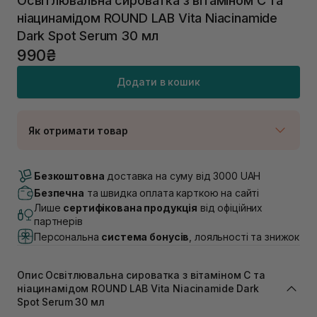
Освітлювальна сироватка з вітаміном C та
ніацинамідом ROUND LAB Vita Niacinamide
Dark Spot Serum 30 мл
990₴
Додати в кошик
Як отримати товар
Доставка Новою Поштою
Немає в наявності!
Безкоштовна
доставка на суму від 3000 UAH
Самовивіз м. Луцьк, вул. Винниченка 4
Безпечна
та швидка оплата карткою на сайті
В наявності
Лише
сертифікована продукція
від офіційних
Самовивіз м. Львів, вул. Академіка Підстригача, 1В
партнерів
(Duck’s Lake)
Персональна
система бонусів
, лояльності та знижок
Немає в наявності!
Самовивіз м. Львів, вул. Івана Франка 36
Немає в наявності!
Опис Освітлювальна сироватка з вітаміном C та
Самовивіз м. Львів, вул. Степана Бандери 45
ніацинамідом ROUND LAB Vita Niacinamide Dark
Немає в наявності!
Spot Serum 30 мл
Самовивіз м. Рівне, вул. 16-го Липня, 15