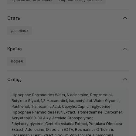
Стать
для жінок
Країна
Корея
Склад
Hippophae Rhamnoides Water, Niacinamide, Propanediol,
Butylene Glycol, 1,2-Hexanediol, Isopentyldiol, Water, Glycerin,
Panthenol, Tranexamic Acid, Caprylic/Capric Triglyceride,
Hippophae Rhamnoides Fruit Extract, Tromethamine, Carbomer,
Acrylates/C10-30 Alkyl Acrylate Crosspolymer,
Ethylhexylglycerin, Centella Asiatica Extract, Portulaca Oleracea
Extract, Adenosine, Disodium EDTA, Rosmarinus Officinalis
(Rosemary) Leaf Extract, Sodium Polyacrylate, Chamomilla