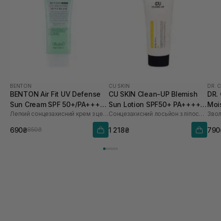
BENTON
CU SKIN
DR. 
BENTON Air Fit UV Defense
CU SKIN Clean-UP Blemish
DR.
Sun Cream SPF 50+/PA++++
Sun Lotion SPF50+ PA++++
Moi
Легкий сонцезахисний крем з центелою
Сонцезахисний лосьйон з ліпосомами на стабільних фільтрах
50 мл
60 мл
мл
690₴
1 218₴
790
850₴