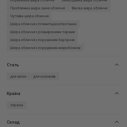
Нормальна шкіра обличчя
Зневоднена шкіра обличчя
Проблемна шкіра /акне обличчя
Вікова шкіра обличчя
Чутлива шкіра обличчя
Шкіра обличчя з пігментацією/постакне
Шкіра обличчя з розширеними порами
Шкіра обличчя з порушеним барʼєром
Шкіра обличчя з порушеним мікробіомом
Стать
для жінок
для чоловіків
Країна
Україна
Склад