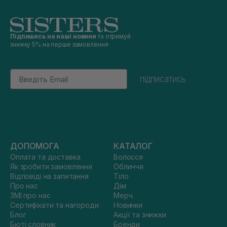
Підпишись на наші новини
та отримуй
знижку 5% на перше замовлення
Email
підписатись
ДОПОМОГА
КАТАЛОГ
Оплата та доставка
Волосся
Як зробити замовлення
Обличчя
Відповіді на запитання
Тіло
Про нас
Дім
ЗМІ про нас
Мерч
Сертифікати та нагороди
Новинки
Блог
Акції та знижки
Бюті словник
Бренди