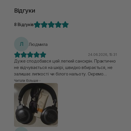
Відгуки
8 Відгуків
Л
Людмила
24.06.2026, 15:31
Дуже сподобався цей легкий санскрін. Практично
не відчувається на шкірі, швидко вбирається, не
залишає липкості чи білого нальоту. Окремо
приємно відкривати для себе бренди, які роблять
Читати більше
ставку на комфортні, невагомі текстури та сучасні
формули. Такий засіб хочеться використовувати
щодня. Ідеями для фото надихнулась на сторінці
бренду.