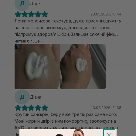
Д
Дарія
28.05.2026, 16:44
Легка молочкова текстура, дуже приємні відчуття
на шкірі. Гарно зволожує, доглядає за шкірою,
підтримує здоров’я шкіри. Залишає сяючий фініш.
Маю шкіру жирну з розацеа. На холодний період
Читати більше
прям ідеально. Невагомий догляд та захист.
Проте в жаркий сезон мені все ж забагато блиску.
Він так само невагомо відчувається на шкірі, але
додатково виникає жирний блиск. Тому наношу
його на просто очищене обличчя. Цього крему
вистачає соло в ранковій рутині для повноцінного
догляду. Щодо розацеа та чутливості, то взагалі
не давав якихось неприємних відчуттів. Дуже
Д
Діана
комфортний на шкірі.
13.03.2026, 21:38
Крутий санскрін, беру вже третій раз саме його.
Моїй жирній шкірі з ним комфортно, зволожує на
10/10, не жирнить, макіяж лягає ідеально. І головне
не щипає очі чи подразнені ділянки шкіри, бо цю
Читати більше