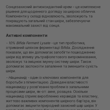
В наявності
Сонцезахисний антиоксидантний крем – це комплексне
Самовивіз м. Рівне, вул. 16-го Липня, 15
рішення для щоденного догляду за шкірою обличчя.
В наявності
Компоненти у складі відновлюють, зволожують та
Самовивіз м. Рівне, вул. Кулика і Гудачека 23 (ТЦ
покращують загальний стан шкіри, забезпечуючи
Екватор)
максимальний захист від сонця.
В наявності
Активні компоненти
- 10% Bifida Ferment Lysate -
це тип пробіотика,
отриманий шляхом ферментації Bifida. Дослідження
показали, що він допомагає запобігти пошкодженню
шкіри від впливу ультрафіолетового випромінювання,
зволожує та зміцнює імунну систему шкіри. Також
допомагає заспокоїти запалення та зменшити сухість
шкіри.
- Ніацинамід -
один із ключових компонентів для
боротьби з пігментацією. Доведені властивості
ніацинаміду у розв'язанні проблем із запальними
процесами шкіри, як-от: акне, розацеа. Оскільки
ніацинамід сприяє виробленню керамідів та еластину,
життєво важливих компонентів шкірного бар’єра, він
допомагає зміцнити природний захисний шар шкіри. У