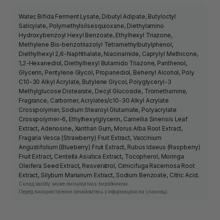
Water, Bifida Ferment Lysate, Dibutyl Adipate, Butyloctyl
Salicylate, Polymethylsilsesquioxane, Diethylamino
Hydroxybenzoyl Hexyl Benzoate, Ethylhexyl Triazone,
Methylene Bis-benzotriazolyl Tetramethylbutylphenol,
Diethylhexyl 2,6-Naphthalate, Niacinamide, Caprylyl Methicone,
1,2-Hexanediol, Diethylhexyl Butamido Triazone, Panthenol,
Glycerin, Pentylene Glycol, Propanediol, Behenyl Alcohol, Poly
C10-30 Alkyl Acrylate, Butylene Glycol, Polyglyceryl-3
Methylglucose Distearate, Decyl Glucoside, Tromethamine,
Fragrance, Carbomer, Acrylates/c10-30 Alkyl Acrylate
Crosspolymer, Sodium Stearoyl Glutamate, Polyacrylate
Crosspolymer-6, Ethylhexylglycerin, Camellia Sinensis Leaf
Extract, Adenosine, Xanthan Gum, Morus Alba Root Extract,
Fragaria Vesca (Strawberry) Fruit Extract, Vaccinium
Angustifolium (Blueberry) Fruit Extract, Rubus Idaeus (Raspberry)
Fruit Extract, Centella Asiatica Extract, Tocopherol, Moringa
Oleifera Seed Extract, Resveratrol, Cimicifuga Racemosa Root
Extract, Silybum Marianum Extract, Sodium Benzoate, Citric Acid.
Склад засобу може змінюватись виробником.
Перед використанням ознайомтесь з інформацією на упаковці.