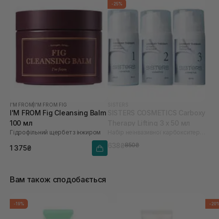
-25%
I'M FROM
|
I'M FROM FIG
SISTERS
I'M FROM Fig Cleansing Balm
SISTERS COSMETICS Carboxy
100 мл
Therapy Lifting 3 х 50 мл
Гідрофільний щербет з інжиром
Набір неінвазивної карбокситерапії для сяяння шкіри
638₴
850₴
1 375₴
Вам також сподобається
-19%
-20