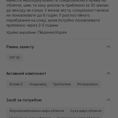
нанесіть необхідну кількість сонцезахисного крему на
обличчя, шию та зону декольте приблизно за 30 хвилин
до виходу на сонце. У межах міста, сонцезахист можна
не поновлювати до 6 годин. У разі постійного
перебування на сонці, крем потрібно поновлювати
приблизно через 2-3 години.
Країна виробник:
Південна Корея
Рівень захисту
SPF 50
Активний компонент
Вітамін Е
Ніацинамід
Пробіотики
Ресвератрол
Засіб за потребою
Жирна/комбінована шкіра обличчя
Суха шкіра обличчя