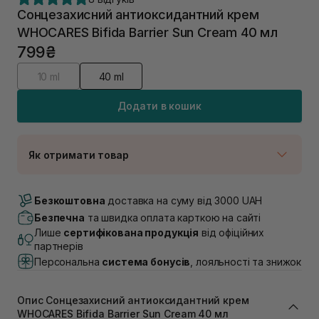
Сонцезахисний антиоксидантний крем
WHOCARES Bifida Barrier Sun Cream 40 мл
799₴
10 ml
40 ml
Додати в кошик
Як отримати товар
Доставка Новою Поштою
В наявності
Безкоштовна
доставка на суму від 3000 UAH
Самовивіз м. Луцьк, вул. Винниченка 4
Безпечна
та швидка оплата карткою на сайті
В наявності
Лише
сертифікована продукція
від офіційних
Самовивіз м. Львів, вул. Академіка Підстригача, 1В
партнерів
(Duck’s Lake)
Персональна
система бонусів
, лояльності та знижок
В наявності
Самовивіз м. Львів, вул. Івана Франка 36
В наявності
Опис Сонцезахисний антиоксидантний крем
Самовивіз м. Львів, вул. Степана Бандери 45
WHOCARES Bifida Barrier Sun Cream 40 мл