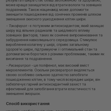
результаті шкіра стає більш зволоженою та здоровою,
може краще захищатися від втрати вологи та зовнішніх
подразників. Також ніацинамід може допомогти
зменшити пошкодження від сонячних променів шляхом
зменшення окисного ушкодження клітин шкіри.
- Токоферол -
є потужним антиоксидантом, який захищає
шкіру від вільних радикалів та шкідливого впливу
зовнішніх факторів, таких як сонячне випромінювання та
забруднення навколишнього середовища. Стимулює
вироблення колагену у шкірі, сприяє загальному
здоров’ю шкіри, підтримуючи її оптимальний стан та
допомагаючи боротися з різними проблемами, такими як
висипання та подразнення.
- Ресвератрол -
це поліфенол, має високий вміст
мікроелементів. Оскільки ресвератрол виділяється
своєю особливо сильною здатністю запобігати
пошкодженню клітин, в тому числі всередині шкіри, він
забезпечує гарний антиоксидантний захист та
ефективний для запобігання втрати еластичності та
зменшенні зморшок.
Спосіб використання