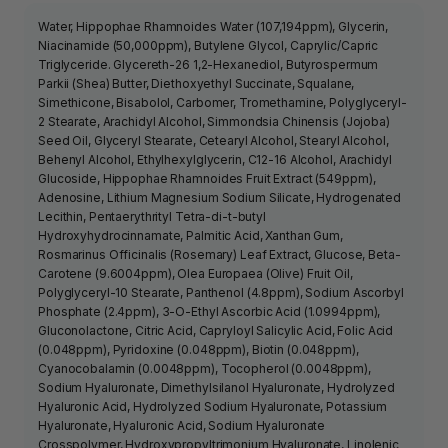
Water, Hippophae Rhamnoides Water (107,194ppm), Glycerin,
Niacinamide (50,000ppm), Butylene Glycol, Caprylic/Capric
Triglyceride. Glycereth-26 1,2-Hexanediol, Butyrospermum
Parkii (Shea) Butter, Diethoxyethyl Succinate, Squalane,
Simethicone, Bisabolol, Carbomer, Tromethamine, Polyglyceryl-
2 Stearate, Arachidyl Alcohol, Simmondsia Chinensis (Jojoba)
Seed Oil, Glyceryl Stearate, Cetearyl Alcohol, Stearyl Alcohol,
Behenyl Alcohol, Ethylhexylglycerin, C12-16 Alcohol, Arachidyl
Glucoside, Hippophae Rhamnoides Fruit Extract (549ppm),
Adenosine, Lithium Magnesium Sodium Silicate, Hydrogenated
Lecithin, Pentaerythrityl Tetra-di-t-butyl
Hydroxyhydrocinnamate, Palmitic Acid, Xanthan Gum,
Rosmarinus Officinalis (Rosemary) Leaf Extract, Glucose, Beta-
Carotene (9.6004ppm), Olea Europaea (Olive) Fruit Oil,
Polyglyceryl-10 Stearate, Panthenol (4.8ppm), Sodium Ascorbyl
Phosphate (2.4ppm), 3-O-Ethyl Ascorbic Acid (1.0994ppm),
Gluconolactone, Citric Acid, Capryloyl Salicylic Acid, Folic Acid
(0.048ppm), Pyridoxine (0.048ppm), Biotin (0.048ppm),
Cyanocobalamin (0.0048ppm), Tocopherol (0.0048ppm),
Sodium Hyaluronate, Dimethylsilanol Hyaluronate, Hydrolyzed
Hyaluronic Acid, Hydrolyzed Sodium Hyaluronate, Potassium
Hyaluronate, Hyaluronic Acid, Sodium Hyaluronate
Crosspolymer, Hydroxypropyltrimonium Hyaluronate, Linolenic