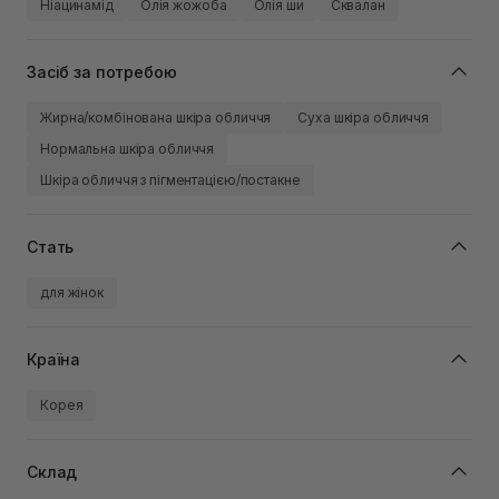
Ніацинамід
Олія жожоба
Олія ши
Сквалан
Засіб за потребою
Жирна/комбінована шкіра обличчя
Суха шкіра обличчя
Нормальна шкіра обличчя
Шкіра обличчя з пігментацією/постакне
Стать
для жінок
Країна
Корея
Склад