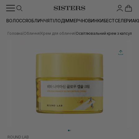
ВОЛОССЯ
ОБЛИЧЧЯ
ТІЛО
ДІМ
МЕРЧ
НОВИНКИ
БЕСТСЕЛЕРИ
АК
Головна
Обличчя
Крем для обличчя
Освітлювальний крем з капсулами
|
|
|
ROUND LAB