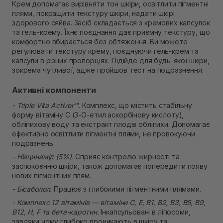
Крем допомагає вирівняти тон шкіри, освітлити пігментні
Самовивіз м. Рівне, вул. 16-го Липня, 15
плями, покращити текстуру шкіри, надати шкірі
В наявності
здорового сяйва. Засіб складається з кремових капсулок
Самовивіз м. Рівне, вул. Кулика і Гудачека 23 (ТЦ
та гель-крему. Їхнє поєднання дає приємну текстуру, що
Екватор)
комфортно вбирається без обтяження. Ви можете
Немає в наявності!
регулювати текстуру крему, поєднуючи гель-крем та
капсули в різних пропорціях. Підійде для будь-якої шкіри,
зокрема чутливої, адже пройшов тест на подразнення.
Активні компоненти
- Triple Vita Activer™.
Комплекс, що містить стабільну
форму вітаміну C (3-O-етил аскорбінову кислоту),
обліпихову воду та екстракт плодів обліпихи. Допомагає
ефективно освітлити пігментні плями, не провокуючи
подразнень.
- Ніацинамід (5%).
Сприяє контролю жирності та
заспокоєнню шкіри, також допомагає попередити появу
нових пігментних плям.
- Бісаболол.
Працює з глибокими пігментними плямами.
- Комплекс 12 вітамінів — вітаміни C, E, B1, B2, B3, B5, B9,
B12, H, F та бета-каротин.
Інкапсульовані в ліпосоми,
завдяки чому глибоко проникають в шкіру та