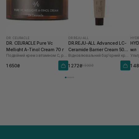
DR. CEURACLE
DR.REJU-ALL
HYDR
DR. CEURACLE Pure Vc
DR.REJU-ALL Advanced LC-
HYD
Mellight A-Tinol Cream 70 г
Ceramide Barrier Cream 50
мл
Подвійний крем з вітаміном С, ретинолом і керамідами
Відновлювальний бар’єрний крем з керамідами
мл
1 650₴
1 272₴
1 4
1 590₴