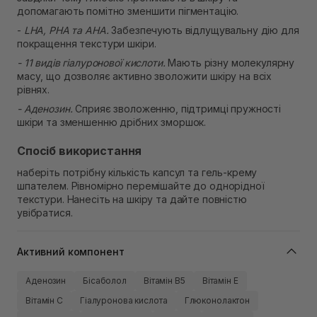
допомагають помітно зменшити пігментацію.
-
LHA, PHA та AHA.
Забезпечують відлущувальну дію для
покращення текстури шкіри.
- 11 видів гіалуронової кислоти.
Мають різну молекулярну
масу, що дозволяє активно зволожити шкіру на всіх
рівнях.
- Аденозин.
Сприяє зволоженню, підтримці пружності
шкіри та зменшенню дрібних зморшок.
Спосіб використання
наберіть потрібну кількість капсул та гель-крему
шпателем. Рівномірно перемішайте до однорідної
текстури. Нанесіть на шкіру та дайте повністю
увібратися.
Активний компонент
Аденозин
Бісаболол
Вітамін B5
Вітамін Е
Вітамін C
Гіалуронова кислота
Глюконолактон