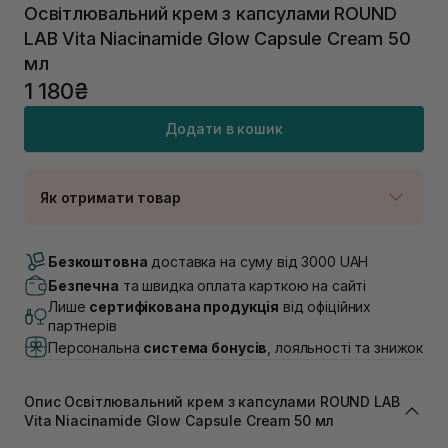
Освітлювальний крем з капсулами ROUND
LAB Vita Niacinamide Glow Capsule Cream 50
мл
1 180₴
Додати в кошик
Як отримати товар
Доставка Новою Поштою
В наявності
Безкоштовна
доставка на суму від 3000 UAH
Самовивіз м. Луцьк, вул. Винниченка 4
Безпечна
та швидка оплата карткою на сайті
В наявності
Лише
сертифікована продукція
від офіційних
Самовивіз м. Львів, вул. Академіка Підстригача, 1В
партнерів
(Duck’s Lake)
Персональна
система бонусів
, лояльності та знижок
В наявності
Самовивіз м. Львів, вул. Івана Франка 36
Немає в наявності!
Опис Освітлювальний крем з капсулами ROUND LAB
Самовивіз м. Львів, вул. Степана Бандери 45
Vita Niacinamide Glow Capsule Cream 50 мл
Немає в наявності!