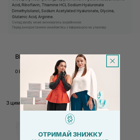
Acid, Riboflavin, Thiamine HCl, Sodium Hyaluronate
Dimethylsilanol, Sodium Acetylated Hyaluronate, Glycine,
Glutamic Acid, Arginine.
Склад засобу може змінюватись виробником.
Перед використанням ознайомтесь з інформацією на упаковці.
Відгуки
0 Відгуків
З цим товаром купують
ОТРИМАЙ ЗНИЖКУ