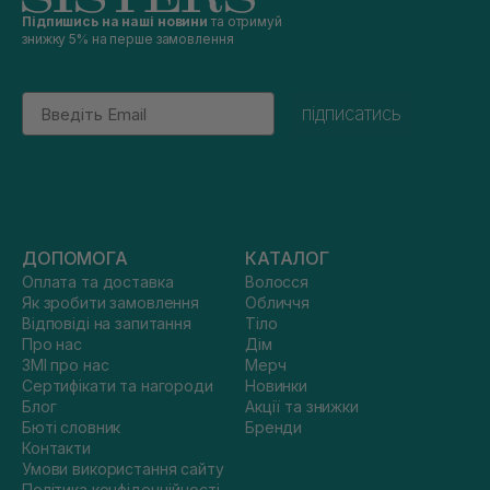
Підпишись на наші новини
та отримуй
знижку 5% на перше замовлення
Email
підписатись
ДОПОМОГА
КАТАЛОГ
Оплата та доставка
Волосся
Як зробити замовлення
Обличчя
Відповіді на запитання
Тіло
Про нас
Дім
ЗМІ про нас
Мерч
Сертифікати та нагороди
Новинки
Блог
Акції та знижки
Бюті словник
Бренди
Контакти
Умови використання сайту
Політика конфіденційності