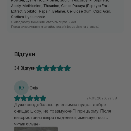
Powder, Lysine HCL, Proline, Sodium Ascorbyl Phosphate,
Acetyl Methionine, Theanine, Carica Papaya (Papaya) Fruit
Extract, Sorbitol, Papain, Betaine, Cellulose Gum, Citric Acid,
Sodium Hyaluronate.
Склад засобу може змінюватись виробником.
Перед використанням ознайомтесь з інформацією на упаковці.
Відгуки
34 Відгуки
Ю
Юлія
24.03.2026, 22:38
Дуже сподобалась ця ензимна пудра, добре
очищає шкіру, не травмуючи її при цьому. Після
використання шкіра гладенька, зменшується
видимість чорних цяток, також пудра має гарний
Читати більше
запах. Цієї баночки вистачає на довго, ще один з