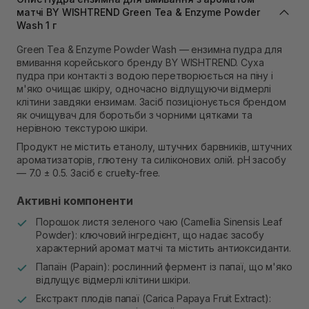
Самовивіз м. Львів, вул. Степана Бандери 45
матчі BY WISHTREND Green Tea & Enzyme Powder
Wash 1 г
В наявності
Самовивіз м. Рівне, вул. 16-го Липня, 15
Green Tea & Enzyme Powder Wash — ензимна пудра для
В наявності
вмивання корейського бренду BY WISHTREND. Суха
Самовивіз м. Рівне, вул. Кулика і Гудачека 23 (ТЦ
пудра при контакті з водою перетворюється на піну і
Екватор)
м'яко очищає шкіру, одночасно відлущуючи відмерлі
В наявності
клітини завдяки ензимам. Засіб позиціонується брендом
як очищувач для боротьби з чорними цятками та
нерівною текстурою шкіри.
Продукт не містить етанолу, штучних барвників, штучних
ароматизаторів, глютену та силіконових олій. pH засобу
— 7.0 ± 0.5. Засіб є cruelty-free.
Активні компоненти
Порошок листя зеленого чаю (Camellia Sinensis Leaf
Powder): ключовий інгредієнт, що надає засобу
характерний аромат матчі та містить антиоксиданти.
Папаїн (Papain): рослинний фермент із папаї, що м'яко
відлущує відмерлі клітини шкіри.
Екстракт плодів папаї (Carica Papaya Fruit Extract):