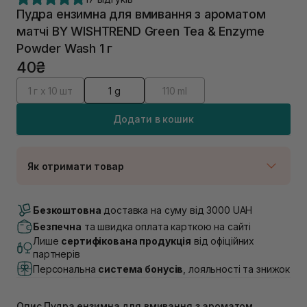
Пудра ензимна для вмивання з ароматом
матчі BY WISHTREND Green Tea & Enzyme
Powder Wash 1 г
40₴
1 г х 10 шт
1 g
110 ml
Додати в кошик
Як отримати товар
Доставка Новою Поштою
В наявності
Безкоштовна
доставка на суму від 3000 UAH
Самовивіз м. Луцьк, вул. Винниченка 4
Безпечна
та швидка оплата карткою на сайті
В наявності
Лише
сертифікована продукція
від офіційних
Самовивіз м. Львів, вул. Академіка Підстригача, 1В
партнерів
(Duck’s Lake)
Персональна
система бонусів
, лояльності та знижок
В наявності
Самовивіз м. Львів, вул. Івана Франка 36
В наявності
Опис Пудра ензимна для вмивання з ароматом