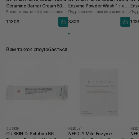
Ceramide Barrier Cream 50
Enzyme Powder Wash 1 г х 10
Відновлювальний крем із зеленим чаєм та церамідами
Пудра ензимна для вмивання з ароматом матчі
мл
шт
1 180₴
380₴
1 13
Вам також сподобається
CU SKIN
NEEDLY
NEED
CU SKIN Dr.Solution B6
NEEDLY Mild Enzyme
NEE