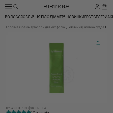
ВОЛОССЯ
ОБЛИЧЧЯ
ТІЛО
ДІМ
МЕРЧ
НОВИНКИ
БЕСТСЕЛЕРИ
АК
Головна
Обличчя
Засоби для ексфоліації обличчя
Ензимна пудра
Пудр
|
|
|
|
BY WISHTREND
|
GREEN TEA
17 відгуків