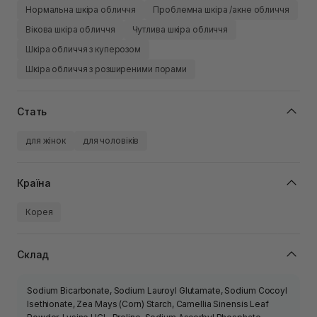
Нормальна шкіра обличчя
Проблемна шкіра /акне обличчя
Вікова шкіра обличчя
Чутлива шкіра обличчя
Шкіра обличчя з куперозом
Шкіра обличчя з розширеними порами
Стать
для жінок
для чоловіків
Країна
Корея
Склад
Sodium Bicarbonate, Sodium Lauroyl Glutamate, Sodium Cocoyl
Isethionate, Zea Mays (Corn) Starch, Camellia Sinensis Leaf