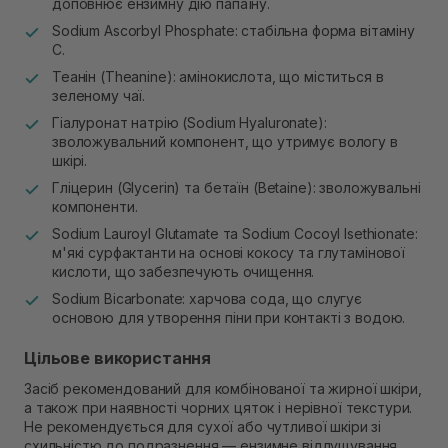
доповнює ензимну дію папаїну.
Sodium Ascorbyl Phosphate: стабільна форма вітаміну
C.
Теанін (Theanine): амінокислота, що міститься в
зеленому чаї.
Гіалуронат натрію (Sodium Hyaluronate):
зволожувальний компонент, що утримує вологу в
шкірі.
Гліцерин (Glycerin) та бетаїн (Betaine): зволожувальні
компоненти.
Sodium Lauroyl Glutamate та Sodium Cocoyl Isethionate:
м'які сурфактанти на основі кокосу та глутамінової
кислоти, що забезпечують очищення.
Sodium Bicarbonate: харчова сода, що слугує
основою для утворення піни при контакті з водою.
Цільове використання
Засіб рекомендований для комбінованої та жирної шкіри,
а також при наявності чорних цяток і нерівної текстури.
Не рекомендується для сухої або чутливої шкіри зі
схильністю до подразнення — ензимне відлущування