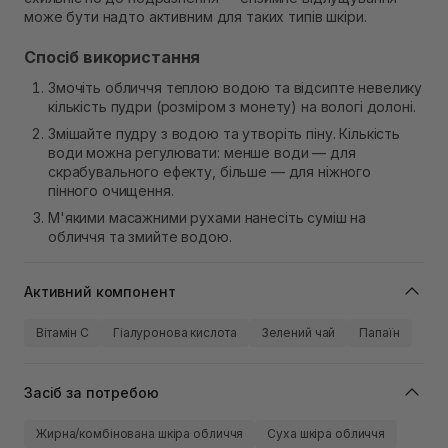
може бути надто активним для таких типів шкіри.
Спосіб використання
Змочіть обличчя теплою водою та відсипте невелику
кількість пудри (розміром з монету) на вологі долоні.
Змішайте пудру з водою та утворіть піну. Кількість
води можна регулювати: менше води — для
скрабувального ефекту, більше — для ніжного
пінного очищення.
М'якими масажними рухами нанесіть суміш на
обличчя та змийте водою.
Активний компонент
Вітамін C
Гіалуронова кислота
Зелений чай
Папаїн
Засіб за потребою
Жирна/комбінована шкіра обличчя
Суха шкіра обличчя