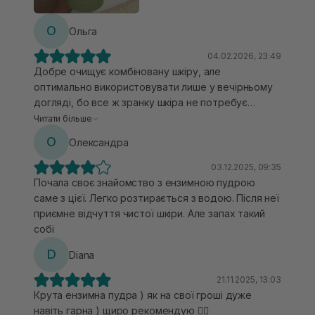
О
Ольга
04.02.2026, 23:49
Добре очищує комбіновану шкіру, але
оптимально використовувати лише у вечірньому
догляді, бо все ж зранку шкіра не потребує
такого ретельного очищення. Невеликий мінус
Читати більше
якщо шкіра подразнена навіть трошки, то не
О
Олександра
комфортний для вмивання, може трошки пекти
через кілька секунд, якщо не змити відразу ж.
03.12.2025, 09:35
Вистачає на довго.
Почала своє знайомство з ензимною пудрою
саме з цієї. Легко розтирається з водою. Після неї
приємне відчуття чистої шкіри. Але запах такий
собі
D
Diana
21.11.2025, 13:03
Крута ензимна пудра ) як на свої гроші дуже
навіть гарна ) щиро рекомендую 👌🏻