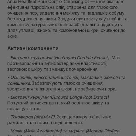
Самовивіз м. Рівне, вул. 16-го Липня, 15
Anua Heartleaf Pore Control Cleansing Oil — це м’яка, але
Немає в наявності!
ефективна гідрофільна олія, створена для глибокого
Самовивіз м. Рівне, вул. Кулика і Гудачека 23 (ТЦ
очищення пор, видалення макіяжу та надлишків себуму
Екватор)
без подразнення шкіри. Завдяки екстракту хауттюйнії та
Немає в наявності!
комплексу натуральних олій, засіб ідеально підходить
для чутливої, жирної та комбінованої шкіри, схильної до
акне.
Активні компоненти
-
Екстракт хауттюйнії (Houttuynia Cordata Extract).
Має
протизапальні та антибактеріальні властивості,
заспокоює шкіру та зменшує почервоніння.
- Олії оливи, виноградних кісточок, макадамії, жожоба та
соняшника
. Забезпечують глибоке очищення,
зволоження та живлення шкіри, не забиваючи пори.
- Екстракт куркуми (Curcuma Longa Root Extract).
Потужний антиоксидант, який освітлює шкіру та
покращує її тон.
- Токоферол (вітамін E).
Захищає шкіру від вільних
радикалів та сприяє її відновленню.
- Мелія (Melia Azadirachta) та морінга (Moringa Oleifera