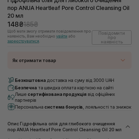
Гідрофільна олія для глибокого очищення
пор ANUA Heartleaf Pore Control Cleansing Oil
20 мл
148₴
185₴
Щоб мати змогу отримати повідомлення про
Повідомити
наявність, Вам необхідно
увійти
або
про
зареєструватися
.
наявність
Як отримати товар
Доставка Новою Поштою
Немає в наявності!
Безкоштовна
доставка на суму від 3000 UAH
Самовивіз м. Луцьк, вул. Винниченка 4
Безпечна
та швидка оплата карткою на сайті
Немає в наявності!
Лише
сертифікована продукція
від офіційних
Самовивіз м. Львів, вул. Академіка Підстригача, 1В
партнерів
(Duck’s Lake)
Персональна
система бонусів
, лояльності та знижок
Немає в наявності!
Самовивіз м. Львів, вул. Івана Франка 36
Немає в наявності!
Опис Гідрофільна олія для глибокого очищення
Самовивіз м. Львів, вул. Степана Бандери 45
пор ANUA Heartleaf Pore Control Cleansing Oil 20 мл
Немає в наявності!