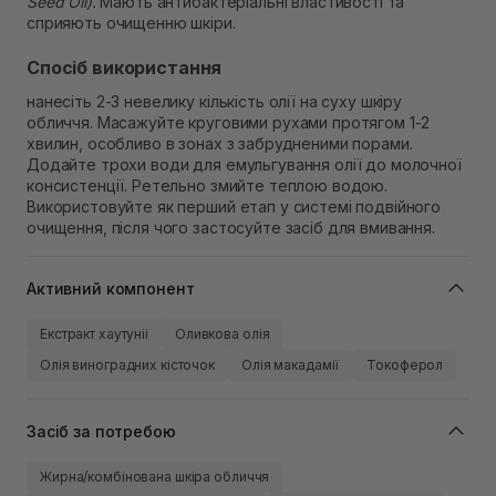
Seed Oil).
Мають антибактеріальні властивості та
сприяють очищенню шкіри.
Спосіб використання
нанесіть 2-3 невелику кількість олії на суху шкіру
обличчя.​ Масажуйте круговими рухами протягом 1-2
хвилин, особливо в зонах з забрудненими порами.
Додайте трохи води для емульгування олії до молочної
консистенції. Ретельно змийте теплою водою.
Використовуйте як перший етап у системі подвійного
очищення, після чого застосуйте засіб для вмивання.
Активний компонент
Екстракт хаутуніі
Оливкова олія
Олія виноградних кісточок
Олія макадамії
Токоферол
Засіб за потребою
Жирна/комбінована шкіра обличчя