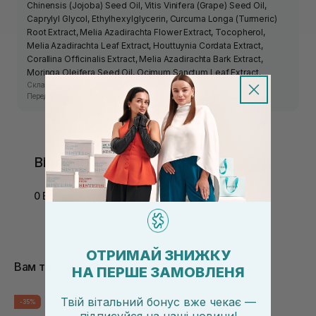
Chinensis (Jojoba) Seed Oil, Vitis Vinifera (Grape) Seed Oil,
Caprylyl Glycol, Ethylhexylglycerin, Curcuma Longa (Turmeric)
Root Extract, Melia Azadirachta Flower Extract, Tocopherol,
Melia Azadirachta Leaf Extract, Houttuynia Cordata Extract,
Corallina Officinalis Extract, Melia Azadirachta Bark Extract,
Moringa Oleifera Seed Oil, Ocimum Sanctum Leaf Extract.
Склад засобу може змінюватись виробником.
Перед використанням ознайомтесь з інформацією на упаковці.
Відгуки
0 Відгуків
ОТРИМАЙ ЗНИЖКУ
Вам також сподобається
НА ПЕРШЕ ЗАМОВЛЕНЯ
Твій вітальний бонус вже чекає —
-35%