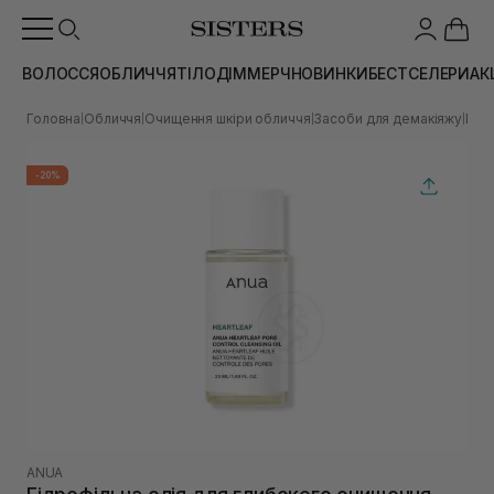
ВОЛОССЯ
ОБЛИЧЧЯ
ТІЛО
ДІМ
МЕРЧ
НОВИНКИ
БЕСТСЕЛЕРИ
АК
Головна
Обличчя
Очищення шкіри обличчя
Засоби для демакіяжу
Гідр
|
|
|
|
-20%
ANUA