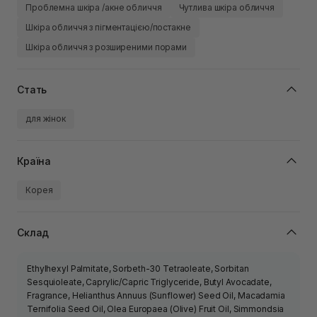
Проблемна шкіра /акне обличчя
Чутлива шкіра обличчя
Шкіра обличчя з пігментацією/постакне
Шкіра обличчя з розширеними порами
Стать
для жінок
Країна
Корея
Склад
Ethylhexyl Palmitate, Sorbeth-30 Tetraoleate, Sorbitan
Sesquioleate, Caprylic/Capric Triglyceride, Butyl Avocadate,
Fragrance, Helianthus Annuus (Sunflower) Seed Oil, Macadamia
Ternifolia Seed Oil, Olea Europaea (Olive) Fruit Oil, Simmondsia