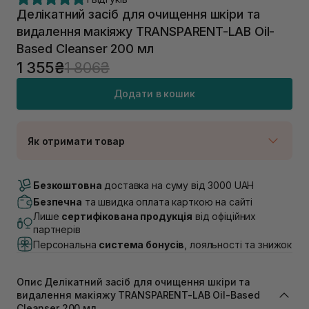
Делікатний засіб для очищення шкіри та
видалення макіяжу TRANSPARENT-LAB Oil-
Based Cleanser 200 мл
1 355₴
1 806₴
Додати в кошик
Як отримати товар
Доставка Новою Поштою
Немає в наявності!
Безкоштовна
доставка на суму від 3000 UAH
Самовивіз м. Луцьк, вул. Винниченка 4
Безпечна
та швидка оплата карткою на сайті
В наявності
Лише
сертифікована продукція
від офіційних
Самовивіз м. Львів, вул. Академіка Підстригача, 1В
партнерів
(Duck’s Lake)
Персональна
система бонусів
, лояльності та знижок
Немає в наявності!
Самовивіз м. Львів, вул. Івана Франка 36
В наявності
Опис Делікатний засіб для очищення шкіри та
Самовивіз м. Львів, вул. Степана Бандери 45
видалення макіяжу TRANSPARENT-LAB Oil-Based
Немає в наявності!
Cleanser 200 мл