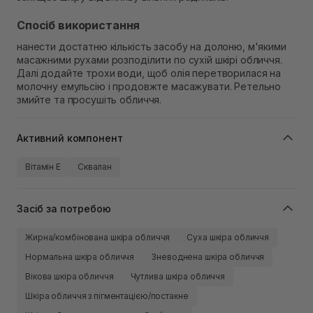
Спосіб використання
нанести достатню кількість засобу на долоню, м'якими
масажними рухами розподілити по сухій шкірі обличчя.
Далі додайте трохи води, щоб олія перетворилася на
молочну емульсію і продовжте масажувати. Ретельно
змийте та просушіть обличчя.
Активний компонент
Вітамін Е
Сквалан
Засіб за потребою
Жирна/комбінована шкіра обличчя
Суха шкіра обличчя
Нормальна шкіра обличчя
Зневоднена шкіра обличчя
Вікова шкіра обличчя
Чутлива шкіра обличчя
Шкіра обличчя з пігментацією/постакне