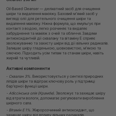
Самовивіз м. Рівне, вул. 16-го Липня, 15
Oil-Based Cleanser — делікатний засіб для очищення
В наявності
шкіри та видалення макіяжу. Базовий м’який засіб у
Самовивіз м. Рівне, вул. Кулика і Гудачека 23 (ТЦ
вигляді олії для ретельного очищення шкіри та
Екватор)
видалення макіяжу. Ніжна формула, що емульгує при
Немає в наявності!
контакті з водою, легко розчиняє та видаляє
забруднення та макіяж з очей та обличчя. Завдяки
антиоксидантній дії сквалану та вітаміну Е сприяє
зволожуванню та захисту шкіри від дії вільних радикалів.
Залишає шкіру гладенькою, шовковистою, м’якою та
сяючою. Підходить усім типам та станам шкіри, навіть
жирній та чутливій.
Активні компоненти
-
Сквалан 3%.
Використовується у синтезі природних
ліпідів шкіри та відіграє ключову роль у підтримці
бар’єрної функції шкіри.
- Абіссінська олія (Крамбе).
Зволожує та захищає шкіру
від втрати вологи, допомагає регулювати вироблення
шкірного сала.
- Вітамін Е 1%.
Жиророзчинний антиоксидант, що
захищає шкіру від впливу вільних радикалів.