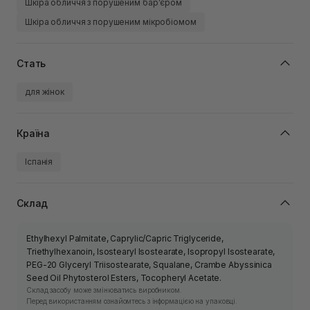
Шкіра обличчя з порушеним барʼєром
Шкіра обличчя з порушеним мікробіомом
Стать
для жінок
Країна
Іспанія
Склад
Ethylhexyl Palmitate, Caprylic/Capric Triglyceride,
Triethylhexanoin, Isostearyl Isostearate, Isopropyl Isostearate,
PEG-20 Glyceryl Triisostearate, Squalane, Crambe Abyssinica
Seed Oil Phytosterol Esters, Tocopheryl Acetate.
Склад засобу може змінюватись виробником.
Перед використанням ознайомтесь з інформацією на упаковці.