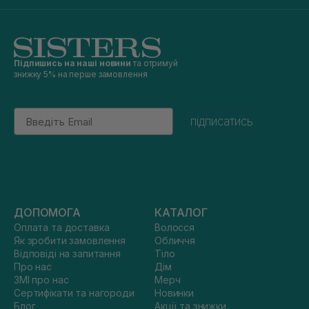
Підпишись на наші новини
та отримуй
знижку 5% на перше замовлення
Email
підписатись
ДОПОМОГА
КАТАЛОГ
Оплата та доставка
Волосся
Як зробити замовлення
Обличчя
Відповіді на запитання
Тіло
Про нас
Дім
ЗМІ про нас
Мерч
Сертифікати та нагороди
Новинки
Блог
Акції та знижки