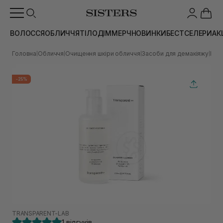
ВОЛОССЯ
ОБЛИЧЧЯ
ТІЛО
ДІМ
МЕРЧ
НОВИНКИ
БЕСТСЕЛЕРИ
АК
Головна
Обличчя
Очищення шкіри обличчя
Засоби для демакіяжу
Гідр
|
|
|
|
-25%
TRANSPARENT-LAB
1 відгуків