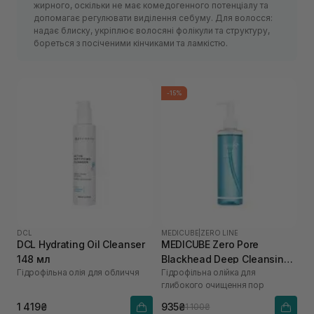
жирного, оскільки не має комедогенного потенціалу та
допомагає регулювати виділення себуму. Для волосся:
надає блиску, укріплює волосяні фолікули та структуру,
бореться з посіченими кінчиками та ламкістю.
-15%
DCL
MEDICUBE
|
ZERO LINE
DCL Hydrating Oil Cleanser
MEDICUBE Zero Pore
148 мл
Blackhead Deep Cleansing
Гідрофільна олія для обличчя
Гідрофільна олійка для
Oil 205 мл
глибокого очищення пор
1 419₴
935₴
1 100₴