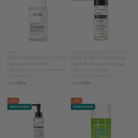
ANUA
DEAR, KLAIRS
|
DEAR, KLAIRS GENTLE BLACK
ANUA Heartleaf Pore Control
DEAR, KLAIRS Gentle Black
Cleansing Oil 20 мл
Fresh Cleansing Oil 30 мл
Гідрофільна олія для глибокого
Гідрофільна олія для
очищення пор
делікатного очищення
148₴
283₴
185₴
435₴
-35%
-15%
ВИБІР ОКСАНИ
ВИБІР ОКСАНИ