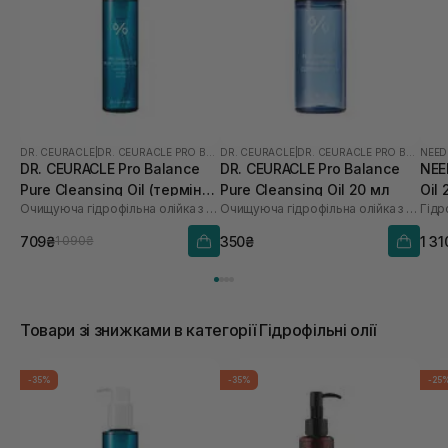
DR. CEURACLE
|
DR. CEURACLE PRO BALANCE
DR. CEURACLE
|
DR. CEURACLE PRO BALANCE
NEED
DR. CEURACLE Pro Balance
DR. CEURACLE Pro Balance
NEE
Pure Cleansing Oil (термін
Pure Cleansing Oil 20 мл
Oil
Очищуюча гідрофільна олійка з пробіотиками
Очищуюча гідрофільна олійка з пробіотиками
до 01.27р.) 155 мл
709₴
350₴
1 31
1 090₴
Товари зі знижками в категорії Гідрофільні олії
-35%
-35%
-25