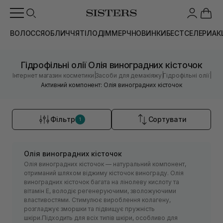
ВОЛОССЯ
ОБЛИЧЧЯ
ТІЛО
ДІМ
МЕРЧ
НОВИНКИ
БЕСТСЕЛЕРИ
АК
Гідрофільні олії Олія виноградних кісточок
|
|
|
Інтернет магазин косметики
Засоби для демакіяжу
Гідрофільні олії
Активний компонент: Олія виноградних кісточок
Фільтр
Сортувати
1
Олія виноградних кісточок
Олія виноградних кісточок — натуральний компонент,
отриманий шляхом віджиму кісточок винограду. Олія
виноградних кісточок багата на лінолеву кислоту та
вітамін Е, володіє регенеруючими, зволожуючими
властивостями. Стимулює вироблення колагену,
розгладжує зморшки та підвищує пружність
шкіри.Підходить для всіх типів шкіри, особливо для