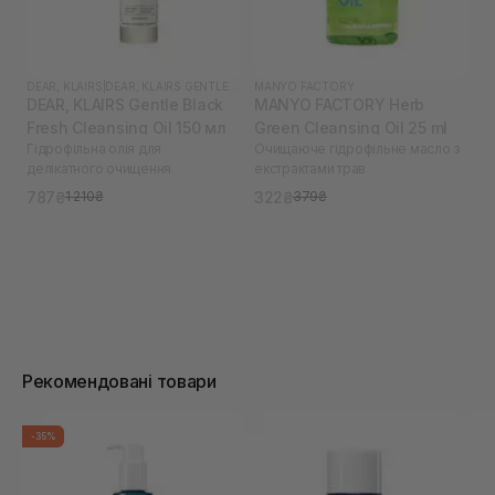
DEAR, KLAIRS
|
DEAR, KLAIRS GENTLE BLACK
MANYO FACTORY
DEAR, KLAIRS Gentle Black
MANYO FACTORY Herb
Fresh Cleansing Oil 150 мл
Green Cleansing Oil 25 ml
Гідрофільна олія для
Очищаюче гідрофільне масло з
делікатного очищення
екстрактами трав
787₴
322₴
1 210₴
379₴
Рекомендовані товари
-35%