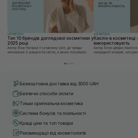
КОСМЕТИКА
КОСМЕТИКА
Топ 10 брендів доглядової косметики у
Каолін в косметиці: 
2025 році
використовують
Автор: Віка Нагорна У сучасному світі, де тренди
Автор: Юлія Цебрик Каолін в косметології – це
змінюються зі швидкістю світла, а ринок популярної
природний мінерал, натураль
косметики переповнений новими пропозиціями, вибір
безліч переваг для шкіри обл
засобу для себе стає справжнім викликом. 2025 р...
завдяки великій кількості ко
Безкоштовна доставка від 3000 UAH
Безпечні способи оплати
Тільки оригінальна косметика
Система бонусів та лояльності
Кращі ціни та топ товари
Рекомендації від косметологів