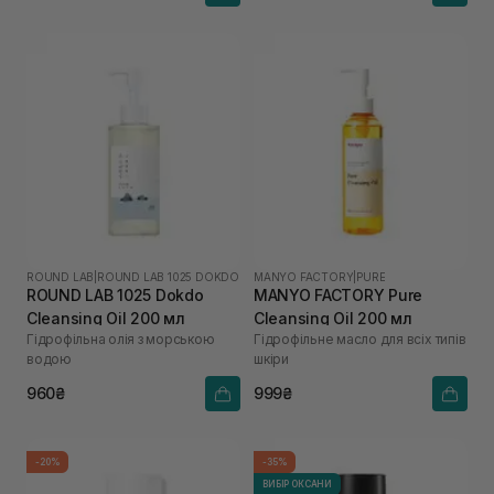
ROUND LAB
|
ROUND LAB 1025 DOKDO
MANYO FACTORY
|
PURE
ROUND LAB 1025 Dokdo
MANYO FACTORY Pure
Cleansing Oil 200 мл
Cleansing Oil 200 мл
Гідрофільна олія з морською
Гідрофільне масло для всіх типів
водою
шкіри
960₴
999₴
-20%
-35%
ВИБІР ОКСАНИ