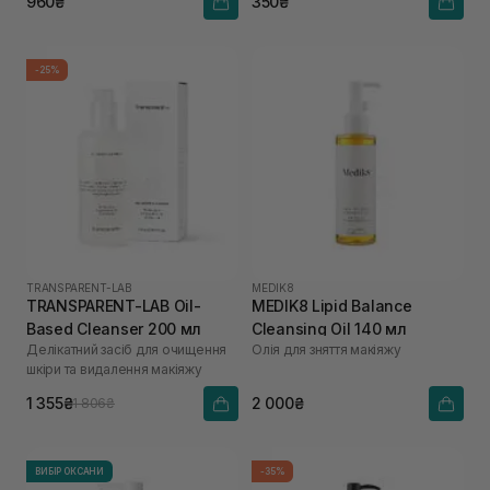
960₴
350₴
-25%
TRANSPARENT-LAB
MEDIK8
TRANSPARENT-LAB Oil-
MEDIK8 Lipid Balance
Based Cleanser 200 мл
Cleansing Oil 140 мл
Делікатний засіб для очищення
Олія для зняття макіяжу
шкіри та видалення макіяжу
1 355₴
2 000₴
1 806₴
ВИБІР ОКСАНИ
-35%