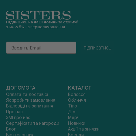
Підпишись на наші новини
та отримуй
знижку 5% на перше замовлення
Email
підписатись
ДОПОМОГА
КАТАЛОГ
Оплата та доставка
Волосся
Як зробити замовлення
Обличчя
Відповіді на запитання
Тіло
Про нас
Дім
ЗМІ про нас
Мерч
Сертифікати та нагороди
Новинки
Блог
Акції та знижки
Бюті словник
Бренди