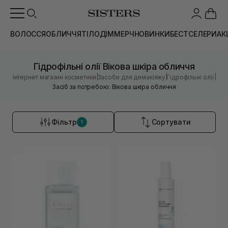
ВОЛОССЯ
ОБЛИЧЧЯ
ТІЛО
ДІМ
МЕРЧ
НОВИНКИ
БЕСТСЕЛЕРИ
АК
Гідрофільні олії Вікова шкіра обличчя
|
|
|
Інтернет магазин косметики
Засоби для демакіяжу
Гідрофільні олії
Засіб за потребою: Вікова шкіра обличчя
Фільтр
Сортувати
1