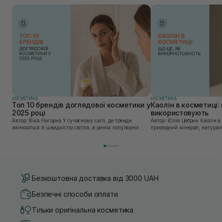
КОСМЕТИКА
КОСМЕТИКА
Топ 10 брендів доглядової косметики у
Каолін в косметиці: 
2025 році
використовують
Автор: Віка Нагорна У сучасному світі, де тренди
Автор: Юлія Цебрик Каолін в косметології – це
змінюються зі швидкістю світла, а ринок популярної
природний мінерал, натураль
косметики переповнений новими пропозиціями, вибір
безліч переваг для шкіри обл
засобу для себе стає справжнім викликом. 2025 р...
завдяки великій кількості ко
Безкоштовна доставка від 3000 UAH
Безпечні способи оплати
Тільки оригінальна косметика