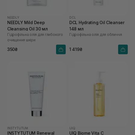
NEEDLY
DCL
NEEDLY Mild Deep
DCL Hydrating Oil Cleanser
Cleansing Oil 30 мл
148 мл
Гідрофільна олія для глибокого
Гідрофільна олія для обличчя
очищення шкіри
350₴
1 419₴
INSTYTUTUM
UIQ
INSTYTUTUM Renewal
UIQ Biome Vita C