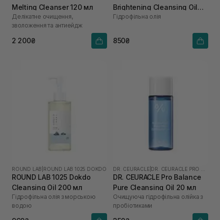
Melting Cleanser 120 мл
Brightening Cleansing Oil
Делікатне очищення,
Гідрофільна олія
200 мл
зволоження та антиейдж
2 200₴
850₴
ROUND LAB
|
ROUND LAB 1025 DOKDO
DR. CEURACLE
|
DR. CEURACLE PRO BALANCE
ROUND LAB 1025 Dokdo
DR. CEURACLE Pro Balance
Cleansing Oil 200 мл
Pure Cleansing Oil 20 мл
Гідрофільна олія з морською
Очищуюча гідрофільна олійка з
водою
пробіотиками