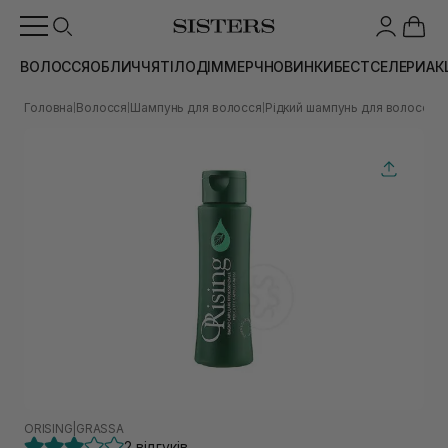
ВОЛОССЯ
ОБЛИЧЧЯ
ТІЛО
ДІМ
МЕРЧ
НОВИНКИ
БЕСТСЕЛЕРИ
АК
Головна
Волосся
Шампунь для волосся
Рідкий шампунь для волосся
Ф
|
|
|
|
ORISING
|
GRASSA
2 відгуків