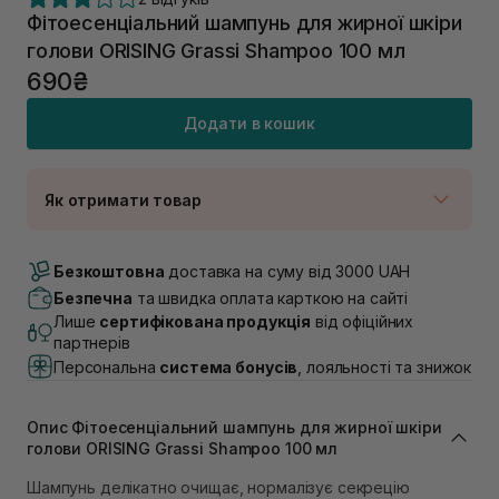
Фітоесенціальний шампунь для жирної шкіри
голови ORISING Grassi Shampoo 100 мл
690₴
Додати в кошик
Як отримати товар
Доставка Новою Поштою
В наявності
Безкоштовна
доставка на суму від 3000 UAH
Самовивіз м. Луцьк, вул. Винниченка 4
Безпечна
та швидка оплата карткою на сайті
В наявності
Лише
сертифікована продукція
від офіційних
Самовивіз м. Львів, вул. Академіка Підстригача, 1В
партнерів
(Duck’s Lake)
Персональна
система бонусів
, лояльності та знижок
В наявності
Самовивіз м. Львів, вул. Івана Франка 36
В наявності
Опис Фітоесенціальний шампунь для жирної шкіри
Самовивіз м. Львів, вул. Степана Бандери 45
голови ORISING Grassi Shampoo 100 мл
В наявності
Шампунь делікатно очищає, нормалізує секрецію
Самовивіз м. Рівне, вул. 16-го Липня, 15