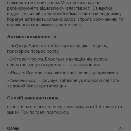
сальних та потових залоз. Має протизапальні,
В наявності
регенеруючі та відновлюючі властивості. Стимулює
Самовивіз м. Рівне, вул. Кулика і Гудачека 23 (ТЦ
водно-сольовий та жировий обмін в клітинах епідермісу.
Екватор)
Корегує активність сальних залоз, сприяє розчиненню та
В наявності
видаленню надлишків шкірного сала.
Активні компоненти
- Чебрець.
Чинить антибактеріальну дію, зміцнює,
прискорює процес росту.
- Екстракт лопуха.
Бореться з випадінням, лупою,
повертає відчуття пружності та еластичності.
- Меліса.
Освіжає, заспокоює запалення, почервоніння.
- Лимонна олія.
Підсушує, забезпечує волоссю легкість
та живий блиск протягом дня.
Спосіб використання
нанести на вологе волосся, помасажувати 3-5 хвилин та
змити. При потребі повторити.
Об'єм