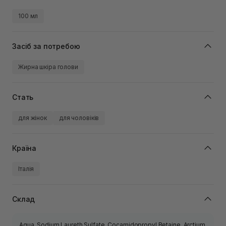
100 мл
Засіб за потребою
Жирна шкіра голови
Стать
для жінок
для чоловіків
Країна
Італія
Склад
Aqua, Sodium Laureth Sulfate, Cocamidopropyl Betaine, Arctium