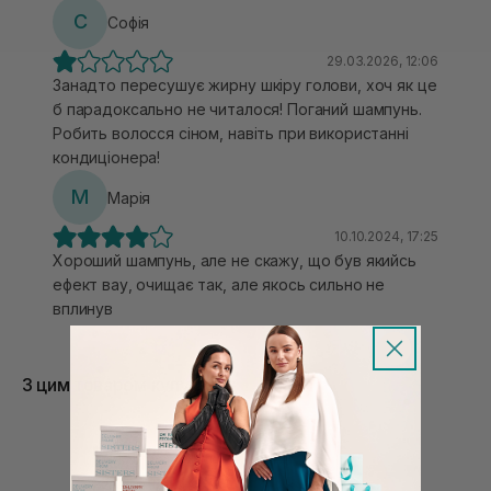
С
Софія
29.03.2026, 12:06
Занадто пересушує жирну шкіру голови, хоч як це
б парадоксально не читалося! Поганий шампунь.
Робить волосся сіном, навіть при використанні
кондиціонера!
М
Марiя
10.10.2024, 17:25
Хороший шампунь, але не скажу, що був якийсь
ефект вау, очищає так, але якось сильно не
вплинув
З цим товаром купують