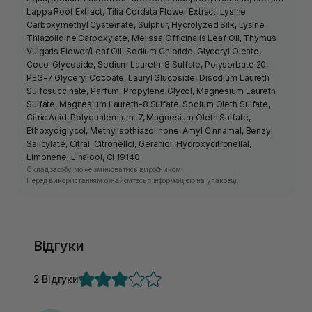
Lappa Root Extract, Tilia Cordata Flower Extract, Lysine
Carboxymethyl Cysteinate, Sulphur, Hydrolyzed Silk, Lysine
Thiazolidine Carboxylate, Melissa Officinalis Leaf Oil, Thymus
Vulgaris Flower/Leaf Oil, Sodium Chloride, Glyceryl Oleate,
Coco-Glycoside, Sodium Laureth-8 Sulfate, Polysorbate 20,
PEG-7 Glyceryl Cocoate, Lauryl Glucoside, Disodium Laureth
Sulfosuccinate, Parfum, Propylene Glycol, Magnesium Laureth
Sulfate, Magnesium Laureth-8 Sulfate, Sodium Oleth Sulfate,
Citric Acid, Polyquaternium-7, Magnesium Oleth Sulfate,
Ethoxydiglycol, Methylisothiazolinone, Amyl Cinnamal, Benzyl
Salicylate, Citral, Citronellol, Geraniol, Hydroxycitronellal,
Limonene, Linalool, CI 19140.
Склад засобу може змінюватись виробником.
Перед використанням ознайомтесь з інформацією на упаковці.
Відгуки
2 Відгуки