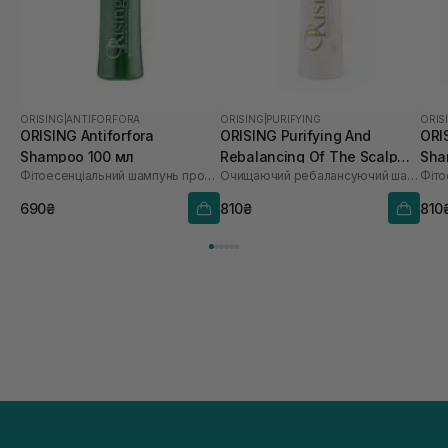
ORISING
|
ANTIFORFORA
ORISING
|
PURIFYING
ORIS
ORISING Antiforfora
ORISING Purifying And
ORI
Shampoo 100 мл
Rebalancing Of The Scalp
Sha
Фітоесенціальний шампунь проти лупи
Очищаючий ребалансуючий шампунь
Shampoo 100 мл
690₴
810₴
810