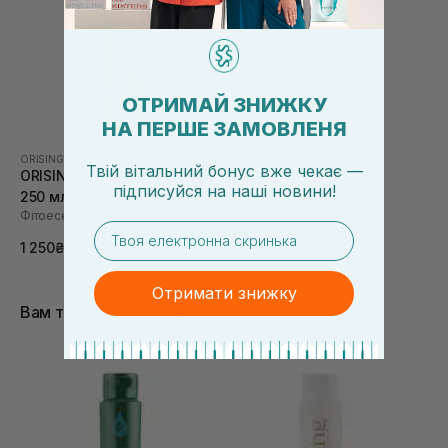
ОТРИМАЙ ЗНИЖКУ
НА ПЕРШЕ ЗАМОВЛЕНЯ
ORISING
|
GRASSA
Твій вітальний бонус вже чекає —
ORISING Grassi Shampoo
підписуйся
на
наші новини!
250 мл
Фітоесенціальний шампунь для жирної шкіри голови
email
1 250₴
Отримати знижку
Вам також сподобається