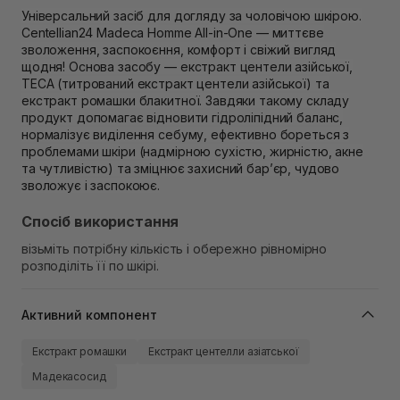
Самовивіз м. Рівне, вул. 16-го Липня, 15
Універсальний засіб для догляду за чоловічою шкірою.
Немає в наявності!
Centellian24 Madeca Homme All-in-One — миттєве
Самовивіз м. Рівне, вул. Кулика і Гудачека 23 (ТЦ
зволоження, заспокоєння, комфорт і свіжий вигляд
Екватор)
щодня! Основа засобу — екстракт центели азійської,
Немає в наявності!
TECA (титрований екстракт центели азійської) та
екстракт ромашки блакитної. Завдяки такому складу
продукт допомагає відновити гідроліпідний баланс,
нормалізує виділення себуму, ефективно бореться з
проблемами шкіри (надмірною сухістю, жирністю, акне
та чутливістю) та зміцнює захисний бар’єр, чудово
зволожує і заспокоює.
Спосіб використання
візьміть потрібну кількість і обережно рівномірно
розподіліть її по шкірі.
Активний компонент
Екстракт ромашки
Екстракт центелли азіатської
Мадекасосид