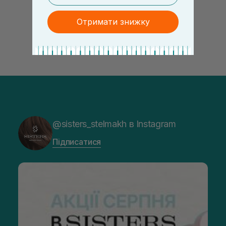
Отримати знижку
@sisters_stelmakh в Instagram
Підписатися