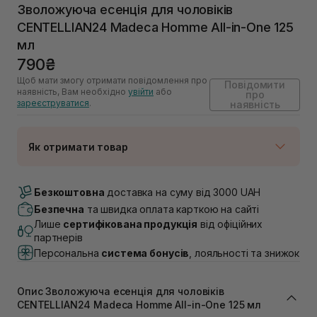
Зволожуюча есенція для чоловіків
CENTELLIAN24 Madeca Homme All-in-One 125
мл
790₴
Щоб мати змогу отримати повідомлення про
Повідомити
наявність, Вам необхідно
увійти
або
про
зареєструватися
.
наявність
Як отримати товар
Доставка Новою Поштою
Немає в наявності!
Безкоштовна
доставка на суму від 3000 UAH
Самовивіз м. Луцьк, вул. Винниченка 4
Безпечна
та швидка оплата карткою на сайті
Немає в наявності!
Лише
сертифікована продукція
від офіційних
Самовивіз м. Львів, вул. Академіка Підстригача, 1В
партнерів
(Duck’s Lake)
Персональна
система бонусів
, лояльності та знижок
Немає в наявності!
Самовивіз м. Львів, вул. Івана Франка 36
Немає в наявності!
Опис Зволожуюча есенція для чоловіків
Самовивіз м. Львів, вул. Степана Бандери 45
CENTELLIAN24 Madeca Homme All-in-One 125 мл
Немає в наявності!