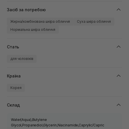
Засіб за потребою
Жирна/комбінована шкіра обличчя
Суха шкіра обличчя
Нормальна шкіра обличчя
Стать
для чоловіків
Країна
Корея
Склад
Water(Aqua),Butylene
Glycol,Propanediol,Glycerin,Niacinamide,Caprylic/Capric