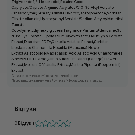
Triglyceride,1,2-Hexanediol,Betaine,Coco-
Caprylate/Caprate,Arginine,Acrylates/C10-30 Alkyl Acrylate
Crosspolymer,Cetearyl Olivate,Hydroxyacetophenone,Sorbitan
Olivate,Allantoin,Hydroxyethyl Acrylate/Sodium Acryloyldimethyl
Taurate
Copolymer,Ethylhexylglycerin,Fragrance(Parfum),Adenosine,So
dium Hyaluronate,Dipotassium Glycyrrhizate,Houttuynia Cordata
Extract,Disodium EDTA,Centella Asiatica Extract,Sorbitan
Isostearate,Chamomilla Recutita (Matricaria) Flower
Extract,Asiaticoside,Madecassic Acid,Asiatic Acid,Chaenomeles
Sinensis Fruit Extract,Citrus Aurantium Dulcis (Orange) Flower
Extract,Melissa Officinalis Extract,Mentha Piperita (Peppermint)
Extract.
Склад засобу може змінюватись виробником.
Перед використанням ознайомтесь з інформацією на упаковці.
Відгуки
0 Відгуків