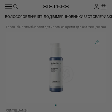
ВОЛОССЯ
ОБЛИЧЧЯ
ТІЛО
ДІМ
МЕРЧ
НОВИНКИ
БЕСТСЕЛЕРИ
АК
Головна
Обличчя
Засоби для чоловіків
Креми для обличчя для чоловік
|
|
|
CENTELLIAN24