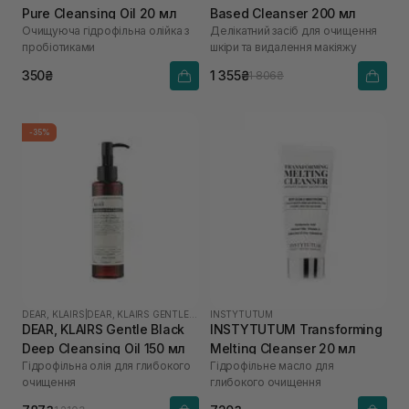
Pure Cleansing Oil 20 мл
Based Cleanser 200 мл
Очищуюча гідрофільна олійка з
Делікатний засіб для очищення
пробіотиками
шкіри та видалення макіяжу
350₴
1 355₴
1 806₴
-35%
DEAR, KLAIRS
|
DEAR, KLAIRS GENTLE BLACK
INSTYTUTUM
DEAR, KLAIRS Gentle Black
INSTYTUTUM Transforming
Deep Cleansing Oil 150 мл
Melting Cleanser 20 мл
Гідрофільна олія для глибокого
Гідрофільне масло для
очищення
глибокого очищення