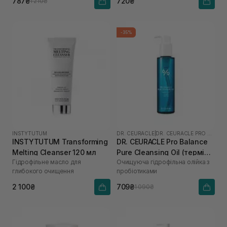
787₴
720₴
1 210₴
-35%
INSTYTUTUM
DR. CEURACLE
|
DR. CEURACLE PRO BALANCE
INSTYTUTUM Transforming
DR. CEURACLE Pro Balance
Melting Cleanser 120 мл
Pure Cleansing Oil (термін
Гідрофільне масло для
Очищуюча гідрофільна олійка з
до 01.27р.) 155 мл
глибокого очищення
пробіотиками
2 100₴
709₴
1 090₴