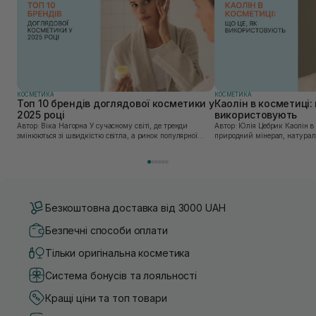
КОСМЕТИКА
КОСМЕТИКА
Топ 10 брендів доглядової косметики у
Каолін в косметиці: 
2025 році
використовують
Автор: Віка Нагорна У сучасному світі, де тренди
Автор: Юлія Цебрик Каолін в косметології – це
змінюються зі швидкістю світла, а ринок популярної
природний мінерал, натураль
косметики переповнений новими пропозиціями, вибір
безліч переваг для шкіри обл
засобу для себе стає справжнім викликом. 2025 р...
завдяки великій кількості ко
Безкоштовна доставка від 3000 UAH
Безпечні способи оплати
Тільки оригінальна косметика
Система бонусів та лояльності
Кращі ціни та топ товари