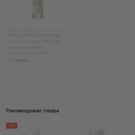
DEAR, KLAIRS
|
DEAR, KLAIRS GENTLE BLACK
DEAR, KLAIRS Gentle Black
Fresh Cleansing Oil 150 мл
Гідрофільна олія для
делікатного очищення
787₴
1 210₴
Рекомендовані товари
-35%