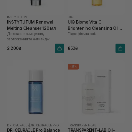
INSTYTUTUM
UIQ
INSTYTUTUM Renewal
UIQ Biome Vita C
Melting Cleanser 120 мл
Brightening Cleansing Oil
Делікатне очищення,
Гідрофільна олія
200 мл
зволоження та антиейдж
2 200₴
850₴
-25%
DR. CEURACLE
|
DR. CEURACLE PRO BALANCE
TRANSPARENT-LAB
DR. CEURACLE Pro Balance
TRANSPARENT-LAB Oil-