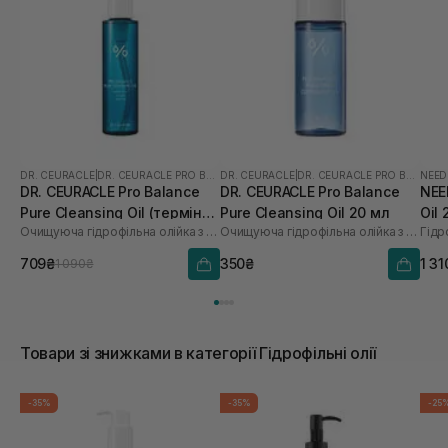
DR. CEURACLE
|
DR. CEURACLE PRO BALANCE
DR. CEURACLE
|
DR. CEURACLE PRO BALANCE
NEED
DR. CEURACLE Pro Balance
DR. CEURACLE Pro Balance
NEE
Pure Cleansing Oil (термін
Pure Cleansing Oil 20 мл
Oil
Очищуюча гідрофільна олійка з пробіотиками
Очищуюча гідрофільна олійка з пробіотиками
до 01.27р.) 155 мл
709₴
350₴
1 31
1 090₴
Товари зі знижками в категорії Гідрофільні олії
-35%
-35%
-25