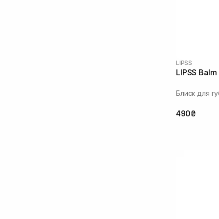
(2)
Олія соняшнику
(14)
Пептиди
(21)
Сквалан
(6)
Токоферол
(13)
LIPSS
LIPSS Balm 
Блиск для гу
490₴