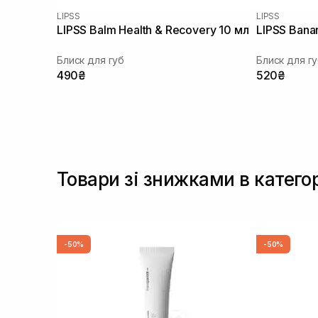
LIPSS
LIPSS
LIPSS Balm Health & Recovery 10 мл
LIPSS Bana
Блиск для губ
Блиск для г
490₴
520₴
Товари зі знижками в категор
-50%
-50%