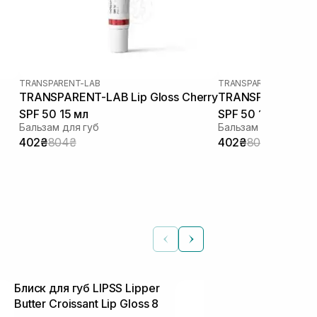
TRANSPARENT-LAB
TRANSPARENT-LAB
TRANSPARENT-LAB Lip Gloss Cherry
TRANSPARENT-LAB
SPF 50 15 мл
SPF 50 15 мл
Бальзам для губ
Бальзам для губ
402₴
804₴
402₴
804₴
Блиск для губ LIPSS Lipper
Блиск для гу
Butter Croissant Lip Gloss 8
Health & Rec
Блиски для губ