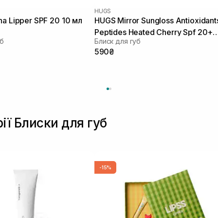
HUGS
na Lipper SPF 20 10 мл
HUGS Mirror Sungloss Antioxidant
Peptides Heated Cherry Spf 20+
уб
Блиск для губ
Pa++ V 5,5 мл
590₴
ії Блиски для губ
-15%