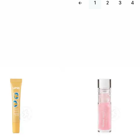
←
1
2
3
4