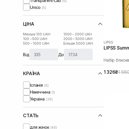
Transparent-Lab
(6)
Unico
(5)
ЦІНА
Менше 100 UAH
1000 – 2000 UAH
100 – 500 UAH
2000 – 5000 UAH
LIPSS
500 – 1000 UAH
Більше 5000 UAH
LIPSS Summ
Від
До
Набір блискі
1 326₴
1 56
КРАЇНА
Іспанія
(6)
Німеччина
(1)
Україна
(39)
СТАТЬ
для жінок
(46)