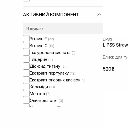
АКТИВНИЙ КОМПОНЕНТ
Вітамін Е
(22)
LIPSS
LIPSS Straw
Вітамін C
(19)
Гіалуронова кислота
(1)
Блиск для гу
Гліцерин
(4)
Діоксид титану
(2)
520₴
Екстракт портулаку
(12)
Екстракт рисових висівок
(5)
Кераміди
(10)
Ментол
(7)
Оливкова олія
(3)
Олія авокадо
(7)
Олія жожоба
(6)
Олія мигдалю
(12)
Олія рицинова