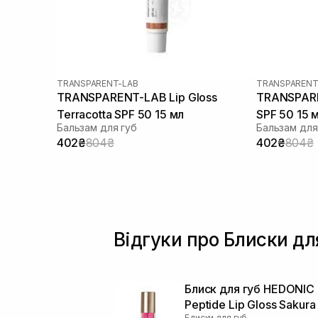
TRANSPARENT-LAB
TRANSPARENT
TRANSPARENT-LAB Lip Gloss
TRANSPARE
Terracotta SPF 50 15 мл
SPF 50 15 
Бальзам для губ
Бальзам для
402₴
804₴
402₴
804₴
Відгуки про Блиски дл
Блиск для губ HEDONIC
Peptide Lip Gloss Sakura 
Блиски для губ