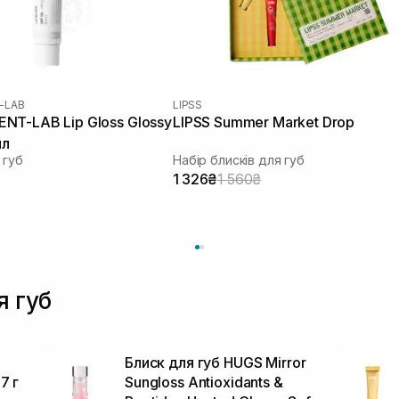
-LAB
LIPSS
NT-LAB Lip Gloss Glossy
LIPSS Summer Market Drop
мл
 губ
Набір блисків для губ
1 326₴
1 560₴
я губ
Блиск для губ HUGS Mirror
7 г
Sungloss Antioxidants &