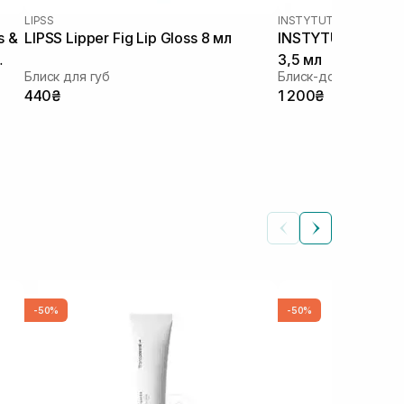
LIPSS
INSTYTUTUM
s &
LIPSS Lipper Fig Lip Gloss 8 мл
INSTYTUTUM Fancy
3,5 мл
Блиск для губ
Блиск-догляд для г
440₴
1 200₴
-50%
-50%