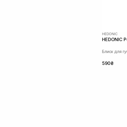
HEDONIC
HEDONIC Pep
Блиск для гу
590₴