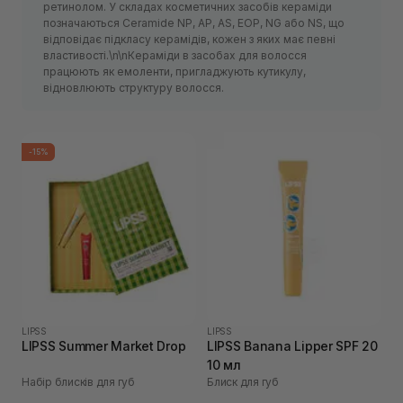
ретинолом. У складах косметичних засобів кераміди
позначаються Ceramide NP, AP, AS, EOP, NG або NS, що
відповідає підкласу керамідів, кожен з яких має певні
властивості.\n\nКераміди в засобах для волосся
працюють як емоленти, пригладжують кутикулу,
відновлюють структуру волосся.
-15%
LIPSS
LIPSS
LIPSS Summer Market Drop
LIPSS Banana Lipper SPF 20
10 мл
Набір блисків для губ
Блиск для губ