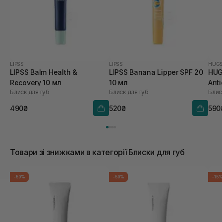
LIPSS
LIPSS
HUG
LIPSS Balm Health &
LIPSS Banana Lipper SPF 20
HUG
Recovery 10 мл
10 мл
Anti
Блиск для губ
Блиск для губ
Блис
Hea
V 5,
490₴
520₴
590
Товари зі знижками в категорії Блиски для губ
-50%
-50%
-15