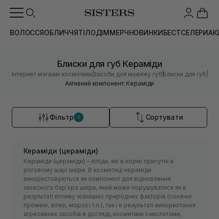
ВОЛОССЯ
ОБЛИЧЧЯ
ТІЛО
ДІМ
МЕРЧ
НОВИНКИ
БЕСТСЕЛЕРИ
АК
Блиски для губ Кераміди
|
|
|
Інтернет магазин косметики
Засоби для макіяжу губ
Блиски для губ
Активний компонент: Кераміди
Фільтр
Сортувати
1
Кераміди (цераміди)
Кераміди (цераміди) – ліпіди, які в нормі присутні в
роговому шарі шкіри. В косметиці кераміди
використовуються як компонент для відновлення
захисного барʼєра шкіри, який може порушуватися як в
результаті впливу зовнішніх природних факторів (сонячні
промені, вітер, мороз і т.п.), так і в результаті використання
агресивних засобів в догляді, косметики з кислотами,