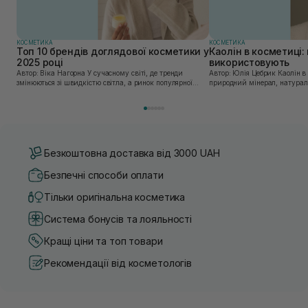
КОСМЕТИКА
КОСМЕТИКА
Топ 10 брендів доглядової косметики у
Каолін в косметиці: 
2025 році
використовують
Автор: Віка Нагорна У сучасному світі, де тренди
Автор: Юлія Цебрик Каолін в косметології – це
змінюються зі швидкістю світла, а ринок популярної
природний мінерал, натураль
косметики переповнений новими пропозиціями, вибір
безліч переваг для шкіри обл
засобу для себе стає справжнім викликом. 2025 р...
завдяки великій кількості ко
Безкоштовна доставка від 3000 UAH
Безпечні способи оплати
Тільки оригінальна косметика
Система бонусів та лояльності
Кращі ціни та топ товари
Рекомендації від косметологів