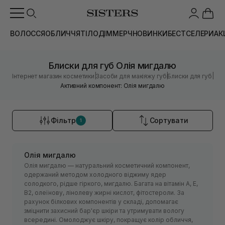
ВОЛОССЯ
ОБЛИЧЧЯ
ТІЛО
ДІМ
МЕРЧ
НОВИНКИ
БЕСТСЕЛЕРИ
АК
Блиски для губ Олія мигдалю
|
|
|
Інтернет магазин косметики
Засоби для макіяжу губ
Блиски для губ
Активний компонент: Олія мигдалю
Фільтр
Сортувати
1
Олія мигдалю
Олія мигдалю — натуральний косметичний компонент,
одержаний методом холодного віджиму ядер
солодкого, рідше гіркого, мигдалю. Багата на вітамін А, Е,
В2, олеїнову, лінолеву жирні кислот, фітостероли. За
рахунок білкових компонентів у складі, допомагає
зміцнити захисний бар'єр шкіри та утримувати вологу
всередині. Омолоджує шкіру, покращує колір обличчя,