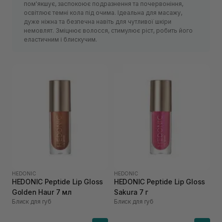
пом'якшує, заспокоює подразнення та почервоніння,
освітлює темні кола під очима. Ідеальна для масажу,
дуже ніжна та безпечна навіть для чутливої шкіри
немовлят. Зміцнює волосся, стимулює ріст, робить його
еластичним і блискучим.
HEDONIC
HEDONIC
HEDONIC Peptide Lip Gloss
HEDONIC Peptide Lip Gloss
Golden Haur 7 мл
Sakura 7 г
Блиск для губ
Блиск для губ