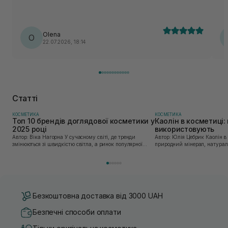
легесеньким пощипуванням. А колір прозорий з ніжно-
рожевим «димком». Я дуже-дуже задоволена ☺️ дякую,
Sisters, це так приємно отримувати такі круті подарунки 🎁❤️
Olena
O
22.07.2026, 18:14
Статті
КОСМЕТИКА
КОСМЕТИКА
Топ 10 брендів доглядової косметики у
Каолін в косметиці: 
2025 році
використовують
Автор: Віка Нагорна У сучасному світі, де тренди
Автор: Юлія Цебрик Каолін в косметології – це
змінюються зі швидкістю світла, а ринок популярної
природний мінерал, натураль
косметики переповнений новими пропозиціями, вибір
безліч переваг для шкіри обл
засобу для себе стає справжнім викликом. 2025 р...
завдяки великій кількості ко
Безкоштовна доставка від 3000 UAH
Безпечні способи оплати