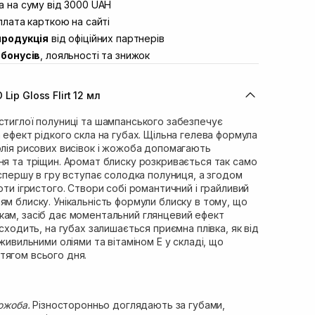
вул. Винниченка 4
 на суму від 3000 UAH
В наявності
ул. Академіка Підстригача, 1В (Duck’s
лата карткою на сайті
В наявності
продукція
від офіційних партнерів
ул. Івана Франка 36
В наявності
бонусів
, лояльності та знижок
вул. Степана Бандери 45
В наявності
л. 16-го Липня, 15
Немає в наявності!
ip Gloss Flirt 12 мл
ул. Кулика і Гудачека 23 (ТЦ Екватор)
В наявності
стиглої полуниці та шампанського забезпечує
а ефект рідкого скла на губах. Щільна гелева формула
олія рисових висівок і жожоба допомагають
ня та тріщин. Аромат блиску розкривається так само
: спершу в гру вступає солодка полуниця, а згодом
оти ігристого. Створи собі романтичний і грайливий
ям блиску. Унікальність формули блиску в тому, що
кам, засіб дає моментальний глянцевий ефект
 сходить, на губах залишається приємна плівка, як від
 живильними оліями та вітаміном Е у складі, що
тягом всього дня.
жожоба.
Різносторонньо доглядають за губами,