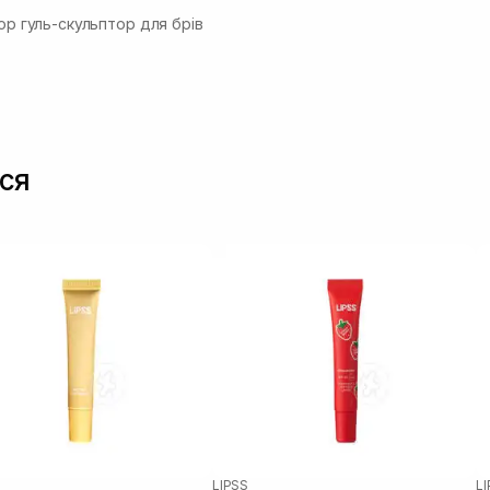
ор гуль-скульптор для брів
ся
LIPSS
L