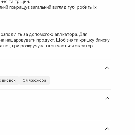
ння та тріщин.
кий покращує загальний вигляд губ, робить їх
 розподіліть за допомогою аплікатора. Для
жна нашаровувати продукт. Щоб зняти кришку блиску
а неї, при розкручуванні знімається фіксатор
х висівок
Олія жожоба