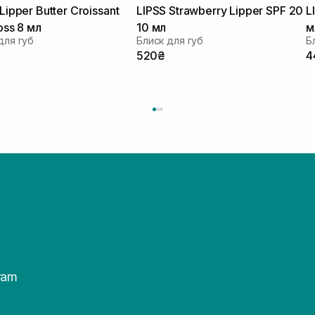
Lipper Butter Croissant
LIPSS Strawberry Lipper SPF 20
L
oss 8 мл
10 мл
м
для губ
Блиск для губ
Б
520₴
4
ram