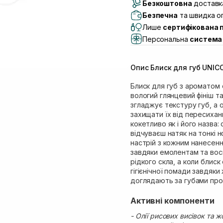
Безкоштовна
Самовивіз м. Луцьк, 
доставка
Самовивіз м. Львів, в
Безпечна
та швидка оп
Lake)
Лише
сертифікована 
Самовивіз м. Львів, в
Персональна
система 
Самовивіз м. Львів, 
Самовивіз м. Рівне, ву
Опис Блиск для губ UNICO L
Самовивіз м. Рівне, в
Блиск для губ з ароматом 
вологий глянцевий фініш т
згладжує текстуру губ, а 
захищати їх від пересихан
кокетливо як і його назва
відчуваєш натяк на тонкі н
настрій з кожним нанесенн
завдяки емолентам та вос
рідкого скла, а коли блиск
гігієнічної помади завдяки
доглядають за губами про
Активні компоненти
- Олії рисових висівок та 