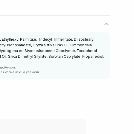
thylhexyl Palmitate, Tridecyl Trimellitate, Diisostearyl
onyl Isononanoate, Oryza Sativa Bran Oil, Simmondsia
, Hydrogenated Styrene/Isoprene Copolymer, Tocopherol
l, Silica Dimethyl Silylate, Sorbitan Caprylate, Propanediol,
иробником.
з інформацією на упаковці.