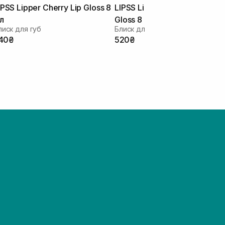
IPSS Lipper Cherry Lip Gloss 8
LIPSS Lipper Kyiv Cake Lip
л
Gloss 8 мл
лиск для губ
Блиск для губ
40₴
520₴