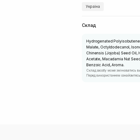
Україна
Склад
Hydrogenated Polyisobutene, E
Malate, Octyldodecanol, Ison
Chinensis (Jojoba) Seed Oil
Acetate, Macadamia Nut Seed Oi
Benzoic Acid, Aroma.
Склад засобу може змінюватись в
Перед використанням ознайомтесь 