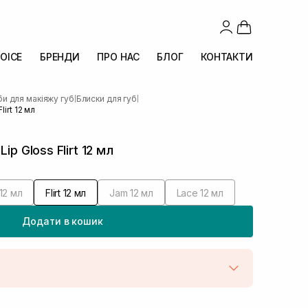
OICE
БРЕНДИ
ПРО НАС
БЛОГ
КОНТАКТИ
и для макіяжу губ
Блиски для губ
|
|
irt 12 мл
ip Gloss Flirt 12 мл
12 мл
Flirt 12 мл
Jam 12 мл
Lace 12 мл
Додати в кошик
штою
В наявності