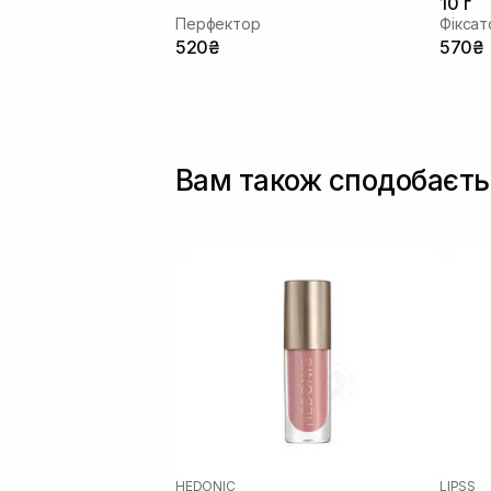
10 г
Перфектор
Фіксат
520₴
570₴
Вам також сподобаєть
HEDONIC
LIPSS