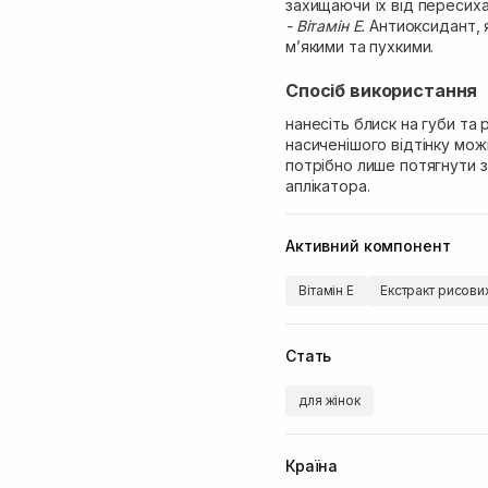
захищаючи їх від пересиха
- Вітамін Е.
Антиоксидант, я
мʼякими та пухкими.
Спосіб використання
нанесіть блиск на губи та
насиченішого відтінку мо
потрібно лише потягнути з
аплікатора.
Активний компонент
Вітамін Е
Екстракт рисови
Стать
для жінок
Країна