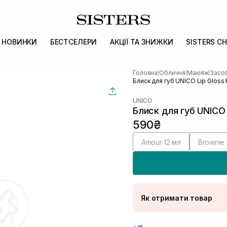
НОВИНКИ
БЕСТСЕЛЕРИ
АКЦІЇ ТА ЗНИЖКИ
SISTERS CH
Головна
Обличчя
Макіяж
Засоб
|
|
|
Блиск для губ UNICO Lip Gloss Fl
UNICO
Блиск для губ UNICO L
590₴
Amour 12 мл
Brownie 
Як отримати товар
Доставка Новою По