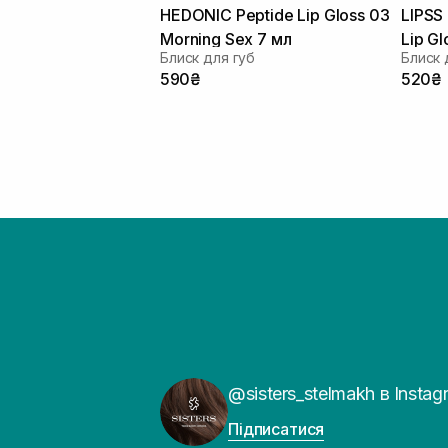
HEDONIC Peptide Lip Gloss 03
LIPSS 
Morning Sex 7 мл
Lip Gl
Блиск для губ
Блиск 
590₴
520₴
@sisters_stelmakh в Instag
Підписатися