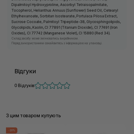
Dipalmitoyl Hydroxyproline, Ascorbyl Tetraisopalmitate,
Tocopherol, Helianthus Annuus (Sunflower) Seed Oil, Cetearyl
Ethylhexanoate, Sorbitan Isostearate, Portulaca Pilosa Extract,
Sucrose Cocoate, Palmitoyl Tripeptide-38, Glycosphingolipids,
Glycolipids, Kaolin, CI 77891 (Titanium Dioxide), CI 77491 (Iron
Oxides), CI 77742 (Manganese Violet), CI 15880 (Red 34).
Склад засобу може змінюватись виробником.
Перед використанням ознайомтесь з інформацією на упаковці.
Відгуки
0 Відгуків
З цим товаром купують
-20%