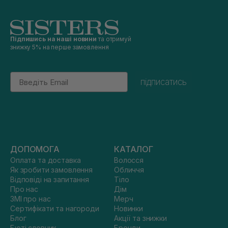
Підпишись на наші новини
та отримуй
знижку 5% на перше замовлення
Email
підписатись
ДОПОМОГА
КАТАЛОГ
Оплата та доставка
Волосся
Як зробити замовлення
Обличчя
Відповіді на запитання
Тіло
Про нас
Дім
ЗМІ про нас
Мерч
Сертифікати та нагороди
Новинки
Блог
Акції та знижки
Бюті словник
Бренди