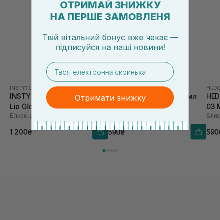
ОТРИМАЙ ЗНИЖКУ
НА ПЕРШЕ ЗАМОВЛЕНЯ
Твій вітальний бонус вже чекає —
підписуйся
на
наші новини!
email
INSTYTUTUM
UNICO
HEDO
INSTYTUTUM Fancy Match
UNICO Lip Gloss Flirt 12 мл
HED
Отримати знижку
Lip Gloss 3,5 мл
03 
Блиск-догляд для губ
Блиск для губ
Блис
1 200₴
590₴
590