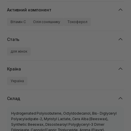
Активний компонент
Вітамін C
Олія соняшнику
Токоферол
Стать
для жінок
Країна
Україна
Склад
Hydrogenated Polyisobutene, Octyldodecanol, Bis- Diglyceryl
Polyacyladipate-2, Myristyl Lactate, Cera Alba (Beeswax),
Synthetic Beeswax, Diisostearoyl Polyglyceryl-3 Dimer
Dilinoleate, Caprylic/Capric Triglyceride, Aroma (Flavor),