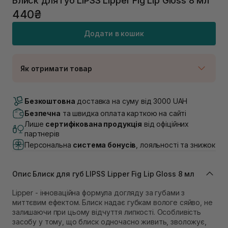
Блиск для губ LIPSS Lipper Fig Lip Gloss 8 мл
440₴
Додати в кошик
Як отримати товар
Доставка Новою Поштою
В наявності
Безкоштовна
доставка на суму від 3000 UAH
Самовивіз м. Луцьк, вул. Винниченка 4
Безпечна
та швидка оплата карткою на сайті
В наявності
Лише
сертифікована продукція
від офіційних
Самовивіз м. Львів, вул. Академіка Підстригача, 1В
партнерів
(Duck’s Lake)
Персональна
система бонусів
, лояльності та знижок
В наявності
Самовивіз м. Львів, вул. Івана Франка 36
В наявності
Опис Блиск для губ LIPSS Lipper Fig Lip Gloss 8 мл
Самовивіз м. Львів, вул. Степана Бандери 45
В наявності
Lipper - інноваційна формула догляду за губами з
миттєвим ефектом. Блиск надає губкам вологе сяйво, не
Самовивіз м. Рівне, вул. 16-го Липня, 15
залишаючи при цьому відчуття липкості. Особливість
В наявності
засобу у тому, що блиск одночасно живить, зволожує,
Самовивіз м. Рівне, вул. Кулика і Гудачека 23 (ТЦ