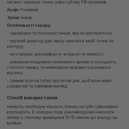
загоює і захищає тонку шкіру губ від УФ-променів.
Екватор)
В наявності
Колір:
Рожевий
Запах:
Інжир
Особливості товару:
- однорідна густа консистенція, яка не розтікається;
- зручний дозатор дає змогу наносити засіб точно по
контуру;
- не створює дискомфорту чи відчуття липкості;
- унікальне поєднання насиченого аромату солодкого,
стиглого інжиру та неймовірно красивого рожевого
відтінку;
- тримається на губах протягом дня, щоб вони мали
соковитий та сяйливий вигляд.
Спосіб використання
нанесіть необхідну кількість блиску на губи і рівномірно
розподіліть. В холодну пору рекомендуємо наносити
ліппер у теплому приміщенні 10-15 хвилин до виходу на
вулицю.