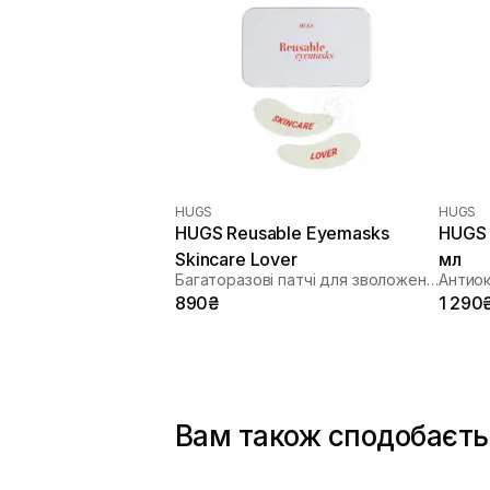
HUGS
HUGS
HUGS Reusable Eyemasks
HUGS 
Skincare Lover
мл
Багаторазові патчі для зволоження та освітлення зони навколо очей
890₴
1 290
Вам також сподобаєть