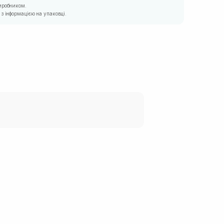
иробником.
з інформацією на упаковці.