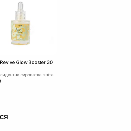
Revive Glow Booster 30
Антиоксидантна сироватка з вітаміном С
₴
ся