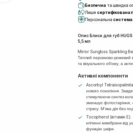
Самовивіз м. Львів, в
Безпечна
та швидка оп
Lake)
Лише
сертифікована 
Самовивіз м. Львів, в
Персональна
система 
Самовивіз м. Львів, 
Самовивіз м. Рівне, ву
Опис Блиск для губ HUGS M
Самовивіз м. Рівне, в
5,5 мл
Екватор)
Mirror Sungloss Sparkling Be
Теплий персиково-рожевий ві
та візуального об’єму, а ант
Активні компоненти
Ascorbyl Tetraisopalmit
нового покоління. Завдяк
стимулюючи синтез колаг
зменшує фотостаріння, 
стресу. М’яка дія без п
Tocopherol (вітамін E).
клітинні мембрани від 
функцію шкіри.