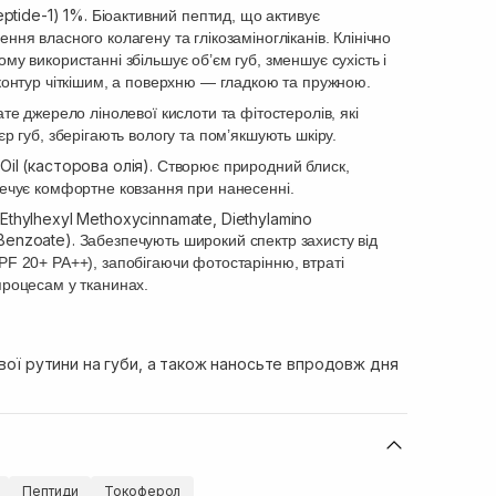
eptide-1) 1%.
Біоактивний пептид, що активує
ння власного колагену та глікозаміногліканів. Клінічно
му використанні збільшує об’єм губ, зменшує сухість і
контур чіткішим, а поверхню — гладкою та пружною.
ате джерело лінолевої кислоти та фітостеролів, які
єр губ, зберігають вологу та пом’якшують шкіру.
Oil (касторова олія).
Створює природний блиск,
печує комфортне ковзання при нанесенні.
Ethylhexyl Methoxycinnamate, Diethylamino
Benzoate).
Забезпечують широкий спектр захисту від
PF 20+ PA++), запобігаючи фотостарінню, втраті
процесам у тканинах.
ової рутини на губи, а також наносьте впродовж дня
Пептиди
Токоферол