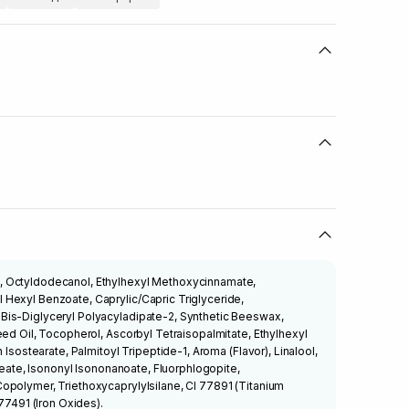
 Octyldodecanol, Ethylhexyl Methoxycinnamate,
Hexyl Benzoate, Caprylic/Capric Triglyceride,
is-Diglyceryl Polyacyladipate-2, Synthetic Beeswax,
eed Oil, Tocopherol, Ascorbyl Tetraisopalmitate, Ethylhexyl
 Isostearate, Palmitoyl Tripeptide-1, Aroma (Flavor), Linalool,
Oleate, Isononyl Isononanoate, Fluorphlogopite,
opolymer, Triethoxycaprylylsilane, CI 77891 (Titanium
 77491 (Iron Oxides).