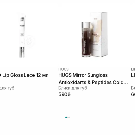
HUGS
L
 Lip Gloss Lace 12 мл
HUGS Mirror Sungloss
L
Antioxidants & Peptides Cold
для губ
Блиск для губ
Б
Brew Spf 20+ Pa++ V 5,5 Мл
590₴
6