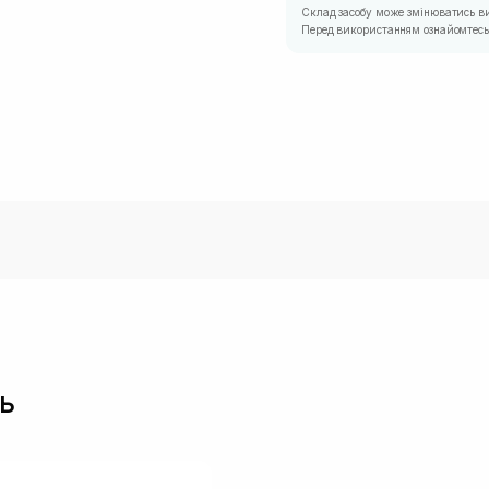
Склад засобу може змінюватись в
Перед використанням ознайомтесь 
ь