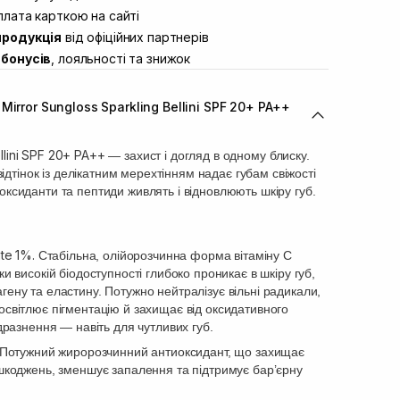
ул. Академіка Підстригача, 1В (Duck’s
лата карткою на сайті
В наявності
продукція
від офіційних партнерів
ул. Івана Франка 36
Немає в наявності!
бонусів
, лояльності та знижок
вул. Степана Бандери 45
Немає в наявності!
л. 16-го Липня, 15
В наявності
irror Sungloss Sparkling Bellini SPF 20+ PA++
ул. Кулика і Гудачека 23 (ТЦ
Немає в наявності!
llini SPF 20+ PA++
— захист і догляд в одному блиску.
дтінок із делікатним мерехтінням надає губам свіжості
иоксиданти та пептиди живлять і відновлюють шкіру губ.
ate 1%.
Стабільна, олійорозчинна форма вітаміну C
и високій біодоступності глибоко проникає в шкіру губ,
ену та еластину. Потужно нейтралізує вільні радикали,
освітлює пігментацію й захищає від оксидативного
одразнення — навіть для чутливих губ.
Потужний жиророзчинний антиоксидант, що захищає
ушкоджень, зменшує запалення та підтримує бар’єрну