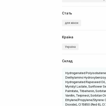
Стать
для жінок
Країна
Україна
Склад
Hydrogenated Polyisobutene,
Diethylamino Hydroxybenzoyl 
Hydrogenated Rapeseed Oil, B
Myristyl Lactate, Sunflower S
Palmitate, Tribehenin, Sorbitan
Vanillin, Terpineol, Sorbitan 
Ethylene/Propylene/Styrene C
Dioxide), CI 15850 (Red 6), CI