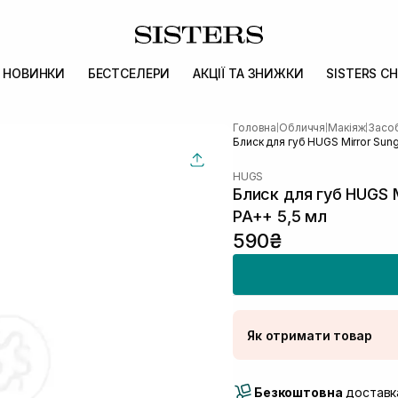
НОВИНКИ
БЕСТСЕЛЕРИ
АКЦІЇ ТА ЗНИЖКИ
SISTERS CH
Головна
Обличчя
Макіяж
Засоб
|
|
|
Блиск для губ HUGS Mirror Sungl
HUGS
Блиск для губ HUGS Mi
PA++ 5,5 мл
590₴
Як отримати товар
Доставка Новою По
Безкоштовна
Самовивіз м. Луцьк, 
доставка