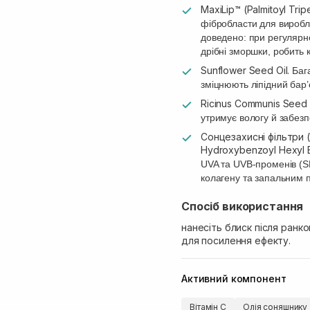
MaxiLip™ (Palmitoyl Trip
фібробласти для виробле
доведено: при регулярно
дрібні зморшки, робить 
Sunflower Seed Oil.
Баг
зміцнюють ліпідний бар’
Ricinus Communis Seed 
утримує вологу й забез
Сонцезахисні фільтри (
Hydroxybenzoyl Hexyl 
UVA та UVB-променів (S
колагену та запальним 
Спосіб використання
нанесіть блиск після ранк
для посилення ефекту.
Активний компонент
Вітамін C
Олія соняшнику