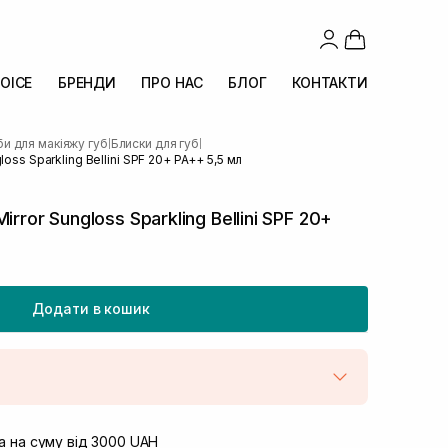
OICE
БРЕНДИ
ПРО НАС
БЛОГ
КОНТАКТИ
и для макіяжу губ
Блиски для губ
|
|
oss Sparkling Bellini SPF 20+ PA++ 5,5 мл
rror Sungloss Sparkling Bellini SPF 20+
Додати в кошик
штою
В наявності
вул. Винниченка 4
 на суму від 3000 UAH
Немає в наявності!