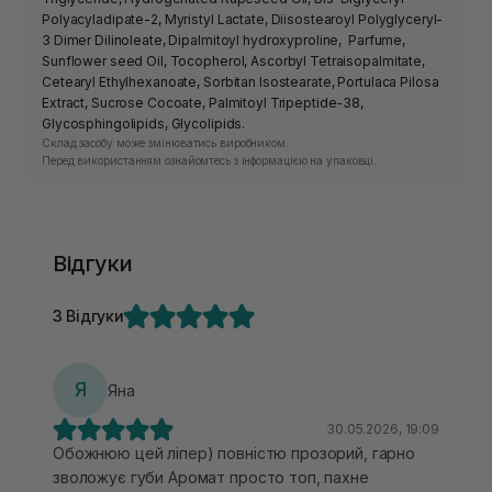
Polyacyladipate-2, Myristyl Lactate, Diisostearoyl Polyglyceryl-
3 Dimer Dilinoleate, Dipalmitoyl hydroxyproline, Parfume,
Sunflower seed Oil, Tocopherol, Ascorbyl Tetraisopalmitate,
Cetearyl Ethylhexanoate, Sorbitan Isostearate, Portulaca Pilosa
Extract, Sucrose Cocoate, Palmitoyl Tripeptide-38,
Glycosphingolipids, Glycolipids.
Склад засобу може змінюватись виробником.
Перед використанням ознайомтесь з інформацією на упаковці.
Відгуки
3 Відгуки
Я
Яна
30.05.2026, 19:09
Обожнюю цей ліпер) повністю прозорий, гарно
зволожує губи Аромат просто топ, пахне