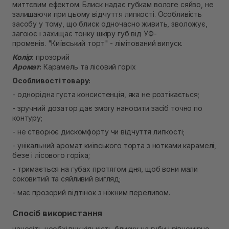
миттєвим ефектом. Блиск надає губкам вологе сяйво, не
В наявності
залишаючи при цьому відчуття липкості. Особливість
Самовивіз м. Рівне, вул. Кулика і Гудачека 23 (ТЦ
засобу у тому, що блиск одночасно живить, зволожує,
Екватор)
загоює і захищає тонку шкіру губ від УФ-
В наявності
променів. "Київський торт" - лімітований випуск.
Колір
:
прозорий
Аромат
:
Карамель та лісовий горіх
Особливості товару:
- однорідна густа консистенція, яка не розтікається;
- зручний дозатор дає змогу наносити засіб точно по
контуру;
- не створює дискомфорту чи відчуття липкості;
- унікальний аромат київського торта з нотками карамелі,
безе і лісового горіха;
- тримається на губах протягом дня, щоб вони мали
соковитий та сяйливий вигляд;
- має прозорий відтінок з ніжним переливом.
Спосіб використання
нанесіть необхідну кількість блиску на губи і рівномірно