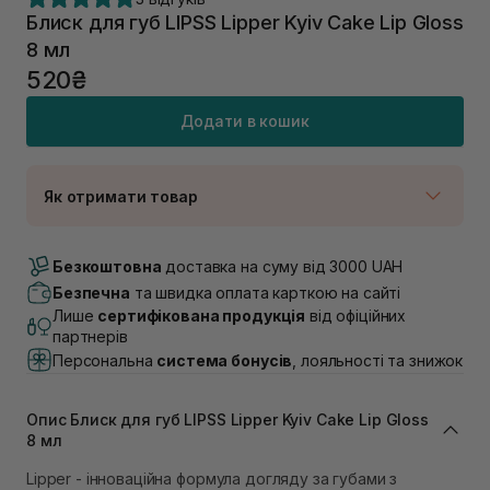
Блиск для губ LIPSS Lipper Kyiv Cake Lip Gloss
8 мл
520₴
Додати в кошик
Як отримати товар
Доставка Новою Поштою
В наявності
Безкоштовна
доставка на суму від 3000 UAH
Самовивіз м. Луцьк, вул. Винниченка 4
Безпечна
та швидка оплата карткою на сайті
В наявності
Лише
сертифікована продукція
від офіційних
Самовивіз м. Львів, вул. Академіка Підстригача, 1В
партнерів
(Duck’s Lake)
Персональна
система бонусів
, лояльності та знижок
В наявності
Самовивіз м. Львів, вул. Івана Франка 36
В наявності
Опис Блиск для губ LIPSS Lipper Kyiv Cake Lip Gloss
Самовивіз м. Львів, вул. Степана Бандери 45
8 мл
В наявності
Lipper - інноваційна формула догляду за губами з
Самовивіз м. Рівне, вул. 16-го Липня, 15