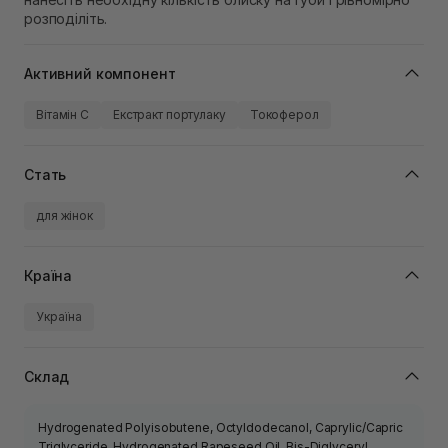
розподіліть.
Активний компонент
Вітамін C
Екстракт портулаку
Токоферол
Стать
для жінок
Країна
Україна
Склад
Hydrogenated Polyisobutene, Octyldodecanol, Caprylic/Capric
Triglyceride, Hydrogenated Rapeseed Oil, Bis-Diglyceryl