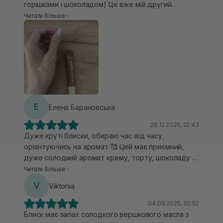
горішками і шоколадом) Це вже мій другий
київський торт Чомусь прозорі мені більше всього
Читати більше
заходять. Бо їх можна і протягом дня і на ніч
використовувати
Е
Елена Барановська
26.12.2025, 22:43
Дуже круті блиски, обираю час від часу,
орієнтуючись на аромат 🥰 Цей має приємний,
дуже солодкий аромат крему, торту, шоколаду 🤤
Прозорий, густий, легко наноситься на вуста та
Читати більше
абсолютно не липкий, в кутиках губ не
V
Viktoriia
збирається. Подобається все, замінила ним всі
блиски, а якщо хочеться кольору - даю під нього
04.09.2025, 02:52
олівчик для губ і виходить вау.
Блиск має запах солодкого вершкового масла з