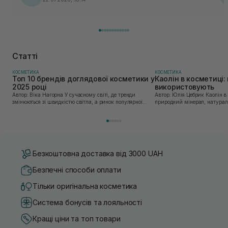
Статті
КОСМЕТИКА
КОСМЕТИКА
Топ 10 брендів доглядової косметики у
Каолін в косметиці: 
2025 році
використовують
Автор: Віка Нагорна У сучасному світі, де тренди
Автор: Юлія Цебрик Каолін в косметології – це
змінюються зі швидкістю світла, а ринок популярної
природний мінерал, натураль
косметики переповнений новими пропозиціями, вибір
безліч переваг для шкіри обл
засобу для себе стає справжнім викликом. 2025 р...
завдяки великій кількості ко
Безкоштовна доставка від 3000 UAH
Безпечні способи оплати
Тільки оригінальна косметика
Система бонусів та лояльності
Кращі ціни та топ товари