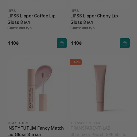
LIPSS
LIPSS
LIPSS Lipper Coffee Lip
LIPSS Lipper Cherry Lip
Gloss 8 мл
Gloss 8 мл
Блиск для губ
Блиск для губ
440₴
440₴
-50%
INSTYTUTUM
TRANSPARENT-LAB
INSTYTUTUM Fancy Match
TRANSPARENT-LAB
Lip Gloss 3,5 мл
Shimmery Peach SPF 50 15