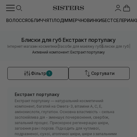
ВОЛОССЯ
ОБЛИЧЧЯ
ТІЛО
ДІМ
МЕРЧ
НОВИНКИ
БЕСТСЕЛЕРИ
АК
Блиски для губ Екстракт портулаку
|
|
|
Інтернет магазин косметики
Засоби для макіяжу губ
Блиски для губ
Активний компонент: Екстракт портулаку
Фільтр
Сортувати
1
Екстракт портулаку
Екстракт портулаку — натуральний косметичний
компонент, багатий на Омега-3, вітаміни А, С, Е,
амінокислоти, глутатіон. Основна властивість - сильна
заспокійлива дія - зменшує почервоніння, свербіж,
запальний процес. Прискорює регенерацію шкіри,
загоєння ран і порізів. Підходить для чутливої,
подразненої, сухої, атопічної шкіри, шкіри з запальними