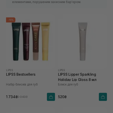
елементами, порушеним захисним бар'єром.
-15%
LIPSS
LIPSS
LIPSS Bestsellers
LIPSS Lipper Sparkling
Holiday Lip Gloss 8 мл
Набір блисків для губ
Блиск для губ
1 734₴
520₴
2 040₴