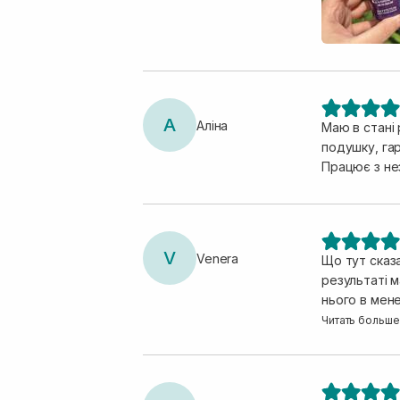
шкіри. Сміл
А
Аліна
Маю в стані 
подушку, гарно вбирається шкірою. Шк
Працює з не
V
Venera
Що тут сказа
результаті м
нього в мене
вбирається 
Читать больше