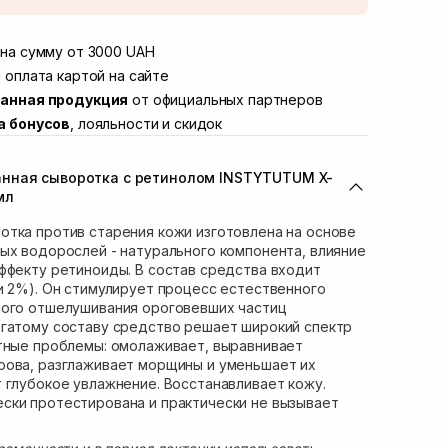
той
Нет в наличии!
Винниченка 4
на сумму от 3000 UAH
В наличии
ул. Академика Подстригача, 1В (Duck's
 оплата картой на сайте
Нет в наличии!
анная продукция
от официальных партнеров
вана Франко 36)
Нет в наличии!
а бонусов
, лояльности и скидок
ул. Степана Бандеры 43
В наличии
В наличии
нная сыворотка с ретинолом INSTYTUTUM X-
ул. Кулика и Гудачека 23 (ТЦ Экватор)
Нет в наличии!
мл
тка против старения кожи изготовлена ​​на основе
ых водорослей - натурального компонента, влияние
ффекту ретиноиды. В состав средства входит
и 2%). Он стимулирует процесс естественного
ного отшелушивания ороговевших частиц
огатому составу средство решает широкий спектр
стные проблемы: омолаживает, выравнивает
рова, разглаживает морщины и уменьшает их
 глубокое увлажнение. Восстанавливает кожу.
ски протестирована и практически не вызывает