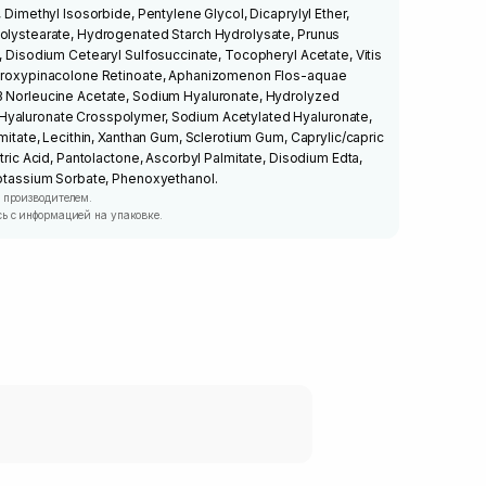
 Dimethyl Isosorbide, Pentylene Glycol, Dicaprylyl Ether,
Polystearate, Hydrogenated Starch Hydrolysate, Prunus
l, Disodium Cetearyl Sulfosuccinate, Tocopheryl Acetate, Vitis
ydroxypinacolone Retinoate, Aphanizomenon Flos-aquae
3 Norleucine Acetate, Sodium Hyaluronate, Hydrolyzed
Hyaluronate Crosspolymer, Sodium Acetylated Hyaluronate,
lmitate, Lecithin, Xanthan Gum, Sclerotium Gum, Caprylic/capric
itric Acid, Pantolactone, Ascorbyl Palmitate, Disodium Edta,
Potassium Sorbate, Phenoxyethanol.
 производителем.
ь с информацией на упаковке.