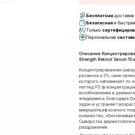
Доставка Новой Поч
Бесплатная
Самовывоз г. Луцк, 
доставка 
Самовывоз г. Львов, 
Безопасная
и быстрая
Lake)
Только
сертифициров
Самовывоз Львов (И
Персональная
систем
Самовывоз г. Львов 
Самовывоз Ровно
Описание Концентрирова
Самовывоз г. Ровно, 
Strength Retinol Serum 10 
Концентрированная сыворо
ретинола и 3% сине-зелен
которого напоминает по э
пептид P3 (в концентраци
возобновления и деликат
эпидермиса. Благодаря б
задач и устраняет возра
микрорельеф кожного пок
количество, обеспечивает
Сыворотка дерматологиче
раздражения.