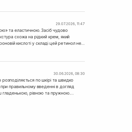
29.07.2026, 11:47
ою» та еластичною. Засіб чудово
кстура схожа на рідкий крем, який
роновій кислоті у складі цей ретинол не
30.06.2026, 08:30
 розподіляється по шкірі та швидко
 при правильному введенні в догляд
ш гладенькою, рівною та пружною.
рівнює тон обличчя та робить дрібні
ономно. Мої комедони з нею танули на
цеа використовувати з обережністю чи
дова сироватка
нами, висипаннями та нерівним тоном