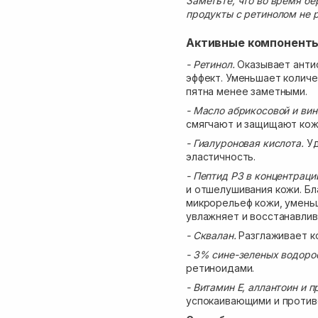
Заметьте, что во время бе
продукты с ретинолом не 
Активные компонент
- Ретинол.
Оказывает анти
эффект. Уменьшает колич
пятна менее заметными.
- Масло абрикосовой и ви
смягчают и защищают кож
- Гиалуроновая кислота.
Уд
эластичность.
- Пептид P3 в концентраци
и отшелушивания кожи. Б
микрорельеф кожи, уменьш
увлажняет и восстанавлив
- Сквалан.
Разглаживает к
- 3% сине-зеленых водоро
ретиноидами.
- Витамин E, аллантоин и п
успокаивающими и против