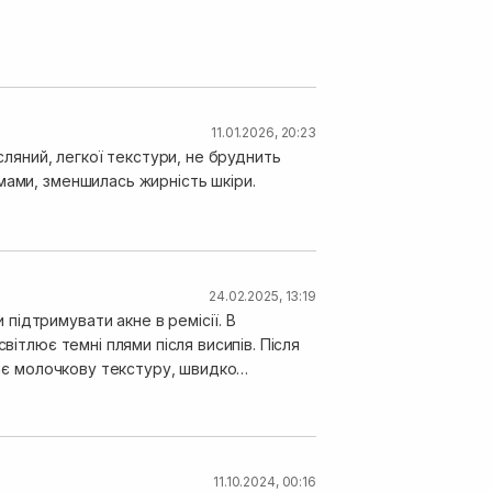
11.01.2026, 20:23
сляний, легкої текстури, не бруднить
24.02.2025, 13:19
підтримувати акне в ремісії. В
вітлює темні плями після висипів. Після
Має молочкову текстуру, швидко
11.10.2024, 00:16