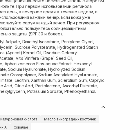
ле очищения нанесите несколько капель сыворотки
екольте. При первом использовании ретинола
ез день, в вечернее время в течение недели, и
использования каждый вечер. Если кожа уже
спользуйте серум каждый вечер. При регулярном
обязательно пользуйтесь солнцезащитным
енью защиты (SPF 30 и более).
yl Adipate, Dimethyl Isosorbide, Pentylene Glycol,
Glycerin, Sucrose Polystearate, Hydrogenated Starch
a (Apricot) Kernel Oil, Disodium Cetearyl
cetate, Vitis Vinifera (Grape) Seed Oil,
e, Aphanizomenon Flos-aquae Extract, Hexanoyl
tate, Sodium Hyaluronate, Hydrolyzed Sodium
onate Crosspolymer, Sodium Acetylated Hyaluronate,
almitate, Lecithin, Xanthan Gum, Sclerotium Gum, Caprylic
ic Acid, Citric Acid, Pantolactone, Ascorbyl Palmitate,
lhexylglycerin, Potassium Sorbate, Phenoxyethanol.
Гиалуроновая кислота
Масло виноградных косточек
ин А
Сквалан