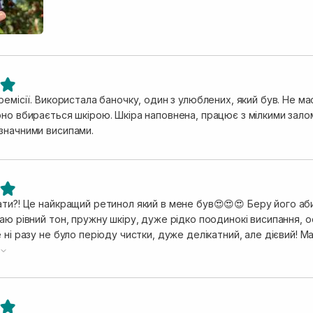
иво, рекомендую 🔥🔥
ремісії. Використала баночку, один з улюблених, який був. Не ма
іра наповнена, працює з мілкими заломами, зменшилась жирність шкіри.
значними висипами.
ти?! Це найкращий ретинол який в мене був😍😍😍 Беру його аби 
аю рівний тон, пружну шкіру, дуже рідко поодинокі висипання, ос
 ні разу не було періоду чистки, дуже делікатний, але дієвий! 
і не лягає жирною плівкою. Працює кожна копійка😁