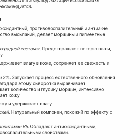
ременности и в период лактации использовать
рекомендуется.
ы
оксидантный, противовоспалительный и антиакне
ество высыпаний, делает морщины и пигментные
ноградной косточек.
Предотвращают потерю влаги,
у.
ерживает влагу в коже, сохраняет ее свежесть и
и 2%.
Запускает процесс естественного обновления
лагодаря этому сыворотка выравнивает
ает количество и глубину морщин, интенсивно
ает кожу.
ожу и удерживает влагу.
слей.
Натуральный компонен, похожий по эффекту с
ровитамин B5.
Обладают антиоксидантными,
овоспалительными свойствами.