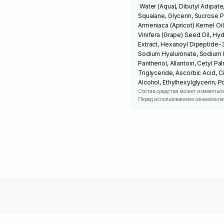
Water (Aqua), Dibutyl Adipate,
Squalane, Glycerin, Sucrose 
Armeniaca (Apricot) Kernel Oi
Vinifera (Grape) Seed Oil, H
Extract, Hexanoyl Dipeptide-
Sodium Hyaluronate, Sodium 
Panthenol, Allantoin, Cetyl Pa
Triglyceride, Ascorbic Acid, C
Alcohol, Ethylhexylglycerin, 
Состав средства может изменяться
Перед использованием ознакомьтес