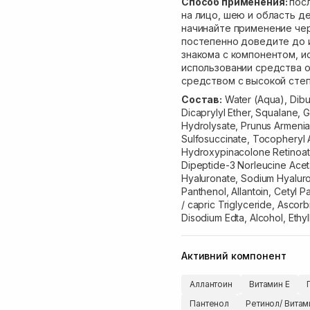
Способ применения:
пос
на лицо, шею и область д
начинайте применение чер
постепенно доведите до 
знакома с компонентом, и
использовании средства 
средством с высокой степ
Состав:
Water (Aqua), Dibut
Dicaprylyl Ether, Squalane, 
Hydrolysate, Prunus Armeniac
Sulfosuccinate, Tocopheryl A
Hydroxypinacolone Retinoat
Dipeptide-3 Norleucine Ace
Hyaluronate, Sodium Hyalur
Panthenol, Allantoin, Cetyl P
/ capric Triglyceride, Ascorb
Disodium Edta, Alcohol, Ethy
Активний компонент
Аллантоин
Витамин Е
Пантенол
Ретинол/ Витам