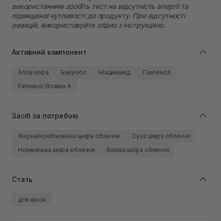
використанням зробіть тест на відсутність алергії та
підвищеної чутливості до продукту. При відсутності
реакцій, використовуйте згідно з інструкцією.
Активний компонент
Алое вера
Бакучіол
Ніацинамід
Пантенол
Ретинол/ Вітамін А
Засіб за потребою
Жирна/комбінована шкіра обличчя
Суха шкіра обличчя
Нормальна шкіра обличчя
Вікова шкіра обличчя
Стать
для жінок