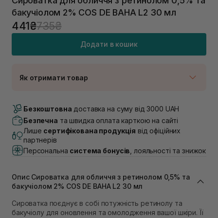
Сироватка для обличчя з ретинолом 0,5% та
бакучіолом 2% COS DE BAHA L2 30 мл
441₴
735₴
Додати в кошик
Як отримати товар
Доставка Новою Поштою
В наявності
Безкоштовна
доставка на суму від 3000 UAH
Самовивіз м. Луцьк, вул. Винниченка 4
Безпечна
та швидка оплата карткою на сайті
В наявності
Лише
сертифікована продукція
від офіційних
Самовивіз м. Львів, вул. Академіка Підстригача, 1В
партнерів
(Duck’s Lake)
Персональна
система бонусів
, лояльності та знижок
Немає в наявності!
Самовивіз м. Львів, вул. Івана Франка 36
В наявності
Опис Сироватка для обличчя з ретинолом 0,5% та
Самовивіз м. Львів, вул. Степана Бандери 45
бакучіолом 2% COS DE BAHA L2 30 мл
В наявності
Сироватка поєднує в собі потужність ретинолу та
Самовивіз м. Рівне, вул. 16-го Липня, 15
бакучіолу для оновлення та омолодження вашої шкіри. Її
В наявності