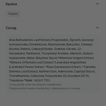
Країна
Корея
Склад
Aloe Barbadensis Leaf Extract, Propanediol, Glycerin, Isononyl
Isononanoate, Dimethicone, Niacinamide, Bakuchiol, Cetearyl
Alcohol, Retinol, CetearylOlivate, Sorbitan Olivate, 1,2-
Hexanediol, Panthenol, Tocopheryl Acetate, Allantoin, Sodium
Hyaluronate, Water, Butylene Glycol,*Artemisia Vulgaris Extract,
*Melissa Officinalis Leaf Extract,*Lavandula Angustifolia
(Lavender) Flower Extract, *Rosa Damascena Extract, *Camellia
Sinensis Leaf Extract, Xanthan Gum, Adenosine, Caprylyl Glycol,
Tromethamine, Carbomer, Polysorbate 20, Disodium EDTA,
Tropolone *Mark : N.O.I.P 73%.
Склад засобу може змінюватись виробником.
Перед використанням ознайомтесь з інформацією на упаковці.