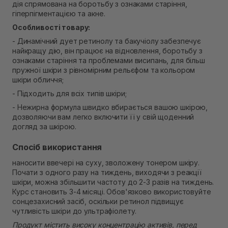
дія спрямована на боротьбу з ознаками старіння,
Самовивіз м. Рівне, вул. Кулика і Гудачека 23 (ТЦ
гіперпігментацією та акне.
Екватор)
Немає в наявності!
Особливості товару:
- Динамічний дует ретинолу та бакучіолу забезпечує
найкращу дію, він працює на відновлення, боротьбу з
ознаками старіння та проблемами висипань, для більш
пружної шкіри з рівномірним рельєфом та кольором
шкіри обличчя;
- Підходить для всіх типів шкіри;
- Нежирна формула швидко вбирається вашою шкірою,
дозволяючи вам легко включити її у свій щоденний
догляд за шкірою.
Спосіб використання
наносити ввечері на суху, зволожену тонером шкіру.
Почати з одного разу на тиждень, виходячи з реакції
шкіри, можна збільшити частоту до 2-3 разів на тиждень.
Курс становить 3-4 місяці. Обов'язково використовуйте
сонцезахисний засіб, оскільки ретинол підвищує
чутливість шкіри до ультрафіолету.
Продукт містить високу концентрацію активів, перед