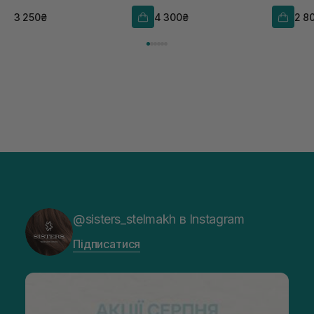
3 250₴
4 300₴
2 8
@sisters_stelmakh в Instagram
Підписатися