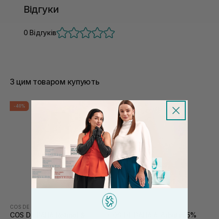
Відгуки
0 Відгуків
З цим товаром купують
-40%
-40%
COS DE BAHA
COS DE BAHA
COS DE BAHA Retinol &
COS DE BAHA A-Arbutin 5%