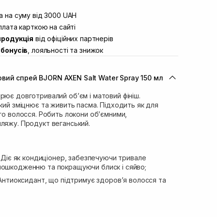
штою
В наявності
вул. Винниченка 4
 на суму від 3000 UAH
В наявності
ул. Академіка Підстригача, 1В (Duck’s
лата карткою на сайті
В наявності
продукція
від офіційних партнерів
ул. Івана Франка 36
В наявності
бонусів
, лояльності та знижок
вул. Степана Бандери 45
В наявності
л. 16-го Липня, 15
В наявності
вий спрей BJORN AXEN Salt Water Spray 150 мл
ул. Кулика і Гудачека 23 (ТЦ Екватор)
В наявності
рює довготривалий об’єм і матовий фініш.
який зміцнює та живить пасма. Підходить як для
ого волосся. Робить локони об’ємними,
ляжу. Продукт веганський.
.
Діє як кондиціонер, забезпечуючи тривале
пошкодженню та покращуючи блиск і сяйво;
Антиоксидант, що підтримує здоровʼя волосся та