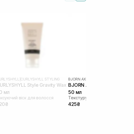
URLYSHYLL
|
CURLYSHYLL STYLING
BJORN AXEN
URLYSHYLL Style Gravity Wax
BJORN AXEN Salt Water Spr
0 мл
50 мл
іксуючий віск для волосся
Текстуруючий сольовий спрей
20₴
425₴