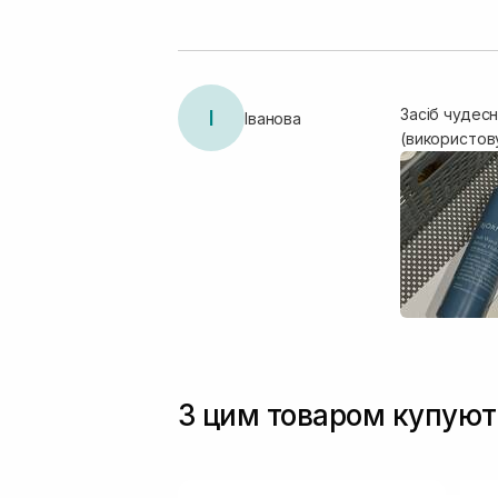
І
Засіб чудесн
Іванова
(використов
З цим товаром купуют