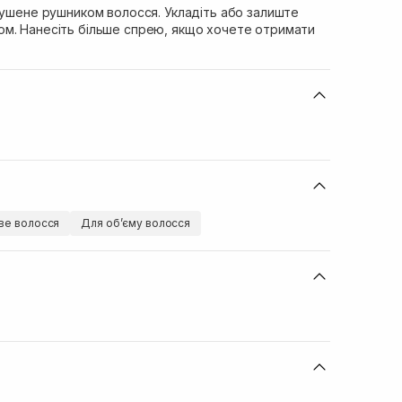
сушене рушником волосся. Укладіть або залиште
м. Нанесіть більше спрею, якщо хочете отримати
ве волосся
Для обʼєму волосся