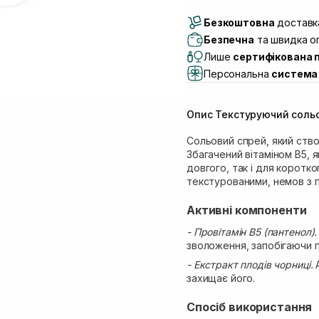
Доставка Новою По
Безкоштовна
Самовивіз м. Луцьк, 
доставка
Самовивіз м. Львів, в
Безпечна
та швидка оп
Lake)
Лише
сертифікована 
Самовивіз м. Львів, в
Персональна
система 
Самовивіз м. Львів, 
Самовивіз м. Рівне, ву
Опис Текстуруючий сольо
Самовивіз м. Рівне, в
Сольовий спрей, який ство
Збагачений вітаміном B5, 
довгого, так і для коротк
текстурованими, немов з п
Активні компоненти
- Провітамін B5 (пантенол)
зволоження, запобігаючи 
- Екстракт плодів чорниці.
захищає його.
Спосіб використання