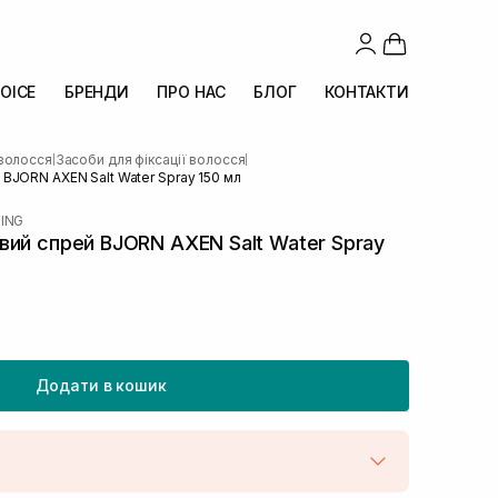
OICE
БРЕНДИ
ПРО НАС
БЛОГ
КОНТАКТИ
 волосся
Засоби для фіксації волосся
|
|
BJORN AXEN Salt Water Spray 150 мл
ING
ий спрей BJORN AXEN Salt Water Spray
Додати в кошик