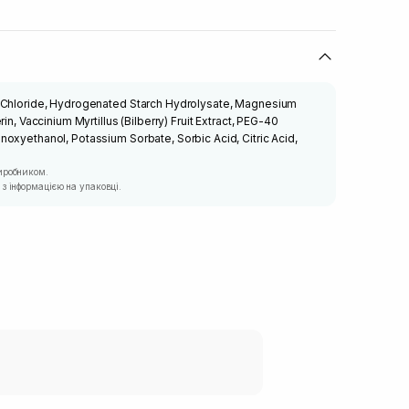
 Chloride, Hydrogenated Starch Hydrolysate, Magnesium
in, Vaccinium Myrtillus (Bilberry) Fruit Extract, PEG-40
oxyethanol, Potassium Sorbate, Sorbic Acid, Citric Acid,
иробником.
з інформацією на упаковці.