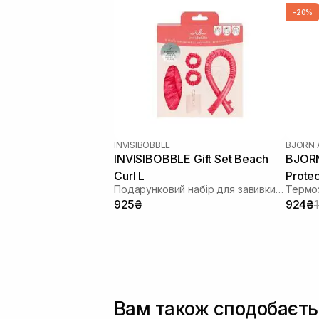
-20%
INVISIBOBBLE
BJORN 
INVISIBOBBLE Gift Set Beach
BJORN
Curl L
Protec
Подарунковий набір для завивки волосся
Термо
925₴
924₴
Вам також сподобаєть