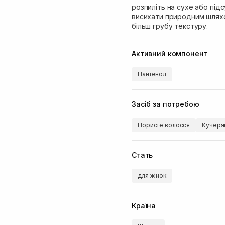
розпиліть на сухе або під
висихати природним шляхо
більш грубу текстуру.
Активний компонент
Пантенол
Засіб за потребою
Пористе волосся
Кучеря
Стать
для жінок
Країна