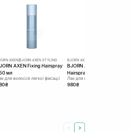
JORN AXEN
|
BJORN AXEN STYLING
BJORN AXEN
|
BJORN AXEN STYLING
JORN AXEN Fixing Hairspray
BJORN AXEN Just Right
50 мл
Hairspray 250 мл
ак для волосся легкої фіксації
80₴
980₴