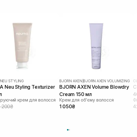
NEU STYLING
BJORN AXEN
|
BJORN AXEN VOLUMIZING
C
 Neu Styling Texturizer
BJORN AXEN Volume Blowdry
C
л
Cream 150 мл
4
уруючий крем для волосся
Крем для обʼєму волосся
Ф
1 200₴
1 050₴
4