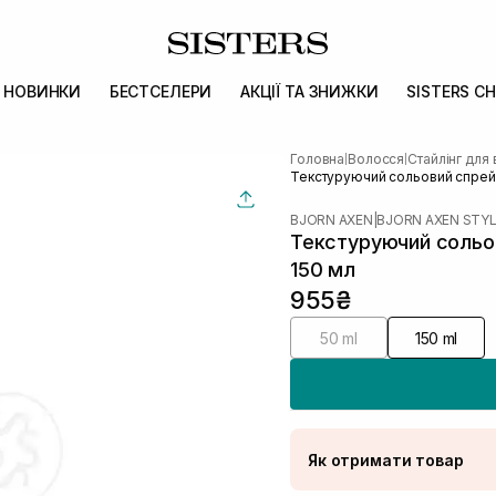
НОВИНКИ
БЕСТСЕЛЕРИ
АКЦІЇ ТА ЗНИЖКИ
SISTERS CH
Головна
Волосся
Стайлінг для
|
|
Текстуруючий сольовий спрей 
BJORN AXEN
|
BJORN AXEN STYL
Текстуруючий сольов
150 мл
955₴
50 ml
150 ml
Як отримати товар