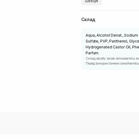
Швеція
Склад
Aqua, Alcohol Denat., Sodium
Sulfate, PVP, Panthenol, Glycer
Hydrogenated Castor Oil, Phen
Parfum.
Склад засобу може змінюватись в
Перед використанням ознайомтесь 