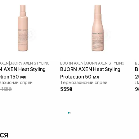
AXEN
|
BJORN AXEN STYLING
BJORN AXEN
|
BJORN AXEN STYLING
B
 AXEN Heat Styling
BJORN AXEN Heat Styling
B
tion 150 мл
Protection 50 мл
2
захисний спрей
Термозахисний спрей
Л
1 155₴
555₴
9
ся