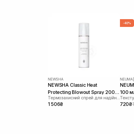
-40%
NEWSHA
NEUMA
|
NEWSHA Classic Heat
NEUMA
Protecting Blowout Spray 200
100 м
Термозахисний спрей для надійної фіксації
Текст
мл
1 506₴
720₴