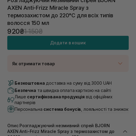
Розгладжуючий незмивний спрей BJORN
AXEN Anti-Frizz Miracle Spray з
термозахистом до 220°C для всіх типів
волосся 150 мл
920₴
1 150₴
Додати в кошик
Як отримати товар
Доставка Новою Поштою
В наявності
Безкоштовна
доставка на суму від 3000 UAH
Самовивіз м. Луцьк, вул. Винниченка 4
Безпечна
та швидка оплата карткою на сайті
В наявності
Лише
сертифікована продукція
від офіційних
Самовивіз м. Львів, вул. Академіка Підстригача, 1В
партнерів
(Duck’s Lake)
Персональна
система бонусів
, лояльності та знижок
В наявності
Самовивіз м. Львів, вул. Івана Франка 36
В наявності
Опис Розгладжуючий незмивний спрей BJORN
Самовивіз м. Львів, вул. Степана Бандери 45
AXEN Anti-Frizz Miracle Spray з термозахистом до