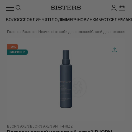
ВОЛОССЯ
ОБЛИЧЧЯ
ТІЛО
ДІМ
МЕРЧ
НОВИНКИ
БЕСТСЕЛЕРИ
АК
Головна
Волосся
Незмивні засоби для волосся
Спрей для волосся
Роз
|
|
|
|
-20%
ВИБІР ІЛОНИ
BJORN AXEN
|
BJORN AXEN ANTI-FRIZZ