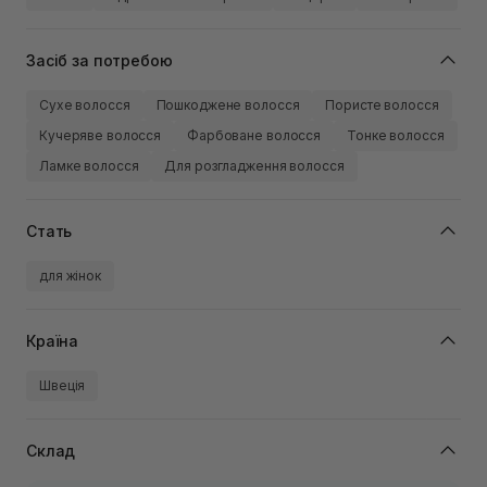
Засіб за потребою
Сухе волосся
Пошкоджене волосся
Пористе волосся
Кучеряве волосся
Фарбоване волосся
Тонке волосся
Ламке волосся
Для розгладження волосся
Стать
для жінок
Країна
Швеція
Склад