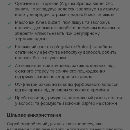
Органічна олія аргани (Argania Spinosa Kernel Oil):
живить і розгладжує волосся, зволожує та утримує
вологу всередині стрижня, надає блиск і м'якість.
Масло ши (Shea Butter): пом'якшує та зволожує
волосся, допомагає запобігти посіченим кінчикам та
зберегти м'якість навіть при регулярному
термоукладанні.
Рослинний протеїн (Vegetable Protein): запобігає
статичному ефекту та непослуху волосся, робить
волосся більш слухняним.
Антиоксидантний комплекс: захищає волосся від
окисного стресу та сонячного пошкодження,
підтримує загальне здоров'я стрижня.
UV-фільтри: захищають колір фарбованого волосся
від вигоряння під впливом сонячного проміння.
Пребіотики: підтримують оптимальний рівень вологи
у волоссі та формують захисний бар'єр на стрижні.
Цільове використання
Спрей розроблений для всіх типів волосся, але
насамперед для пухнастого, жорсткого та неслухняного