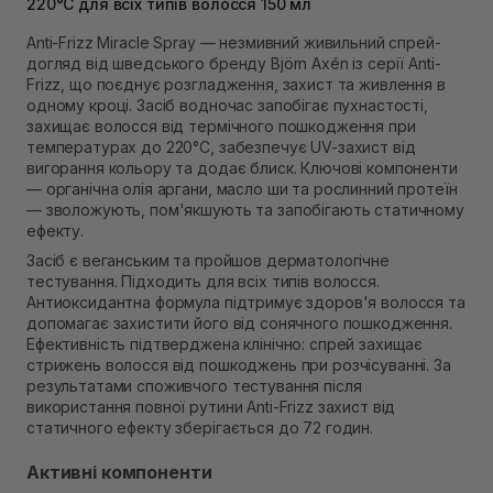
220°C для всіх типів волосся 150 мл
В наявності
Самовивіз м. Рівне, вул. 16-го Липня, 15
Anti-Frizz Miracle Spray — незмивний живильний спрей-
В наявності
догляд від шведського бренду Björn Axén із серії Anti-
Самовивіз м. Рівне, вул. Кулика і Гудачека 23 (ТЦ
Frizz, що поєднує розгладження, захист та живлення в
Екватор)
одному кроці. Засіб водночас запобігає пухнастості,
В наявності
захищає волосся від термічного пошкодження при
температурах до 220°C, забезпечує UV-захист від
вигорання кольору та додає блиск. Ключові компоненти
— органічна олія аргани, масло ши та рослинний протеїн
— зволожують, пом'якшують та запобігають статичному
ефекту.
Засіб є веганським та пройшов дерматологічне
тестування. Підходить для всіх типів волосся.
Антиоксидантна формула підтримує здоров'я волосся та
допомагає захистити його від сонячного пошкодження.
Ефективність підтверджена клінічно: спрей захищає
стрижень волосся від пошкоджень при розчісуванні. За
результатами споживчого тестування після
використання повної рутини Anti-Frizz захист від
статичного ефекту зберігається до 72 годин.
Активні компоненти