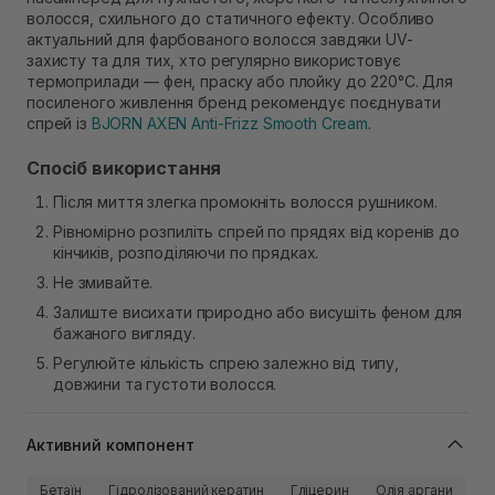
волосся, схильного до статичного ефекту. Особливо
актуальний для фарбованого волосся завдяки UV-
захисту та для тих, хто регулярно використовує
термоприлади — фен, праску або плойку до 220°C. Для
посиленого живлення бренд рекомендує поєднувати
спрей із
BJORN AXEN Anti-Frizz Smooth Cream
.
Спосіб використання
Після миття злегка промокніть волосся рушником.
Рівномірно розпиліть спрей по прядях від коренів до
кінчиків, розподіляючи по прядках.
Не змивайте.
Залиште висихати природно або висушіть феном для
бажаного вигляду.
Регулюйте кількість спрею залежно від типу,
довжини та густоти волосся.
Активний компонент
Бетаїн
Гідролізований кератин
Гліцерин
Олія аргани