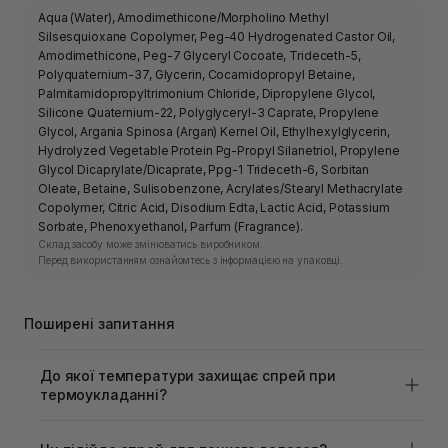
Aqua (Water), Amodimethicone/Morpholino Methyl
Silsesquioxane Copolymer, Peg-40 Hydrogenated Castor Oil,
Amodimethicone, Peg-7 Glyceryl Cocoate, Trideceth-5,
Polyquaternium-37, Glycerin, Cocamidopropyl Betaine,
Palmitamidopropyltrimonium Chloride, Dipropylene Glycol,
Silicone Quaternium-22, Polyglyceryl-3 Caprate, Propylene
Glycol, Argania Spinosa (Argan) Kernel Oil, Ethylhexylglycerin,
Hydrolyzed Vegetable Protein Pg-Propyl Silanetriol, Propylene
Glycol Dicaprylate/Dicaprate, Ppg-1 Trideceth-6, Sorbitan
Oleate, Betaine, Sulisobenzone, Acrylates/Stearyl Methacrylate
Copolymer, Citric Acid, Disodium Edta, Lactic Acid, Potassium
Sorbate, Phenoxyethanol, Parfum (Fragrance).
Склад засобу може змінюватись виробником.
Перед використанням ознайомтесь з інформацією на упаковці.
Поширені запитання
До якої температури захищає спрей при
термоукладанні?
Засіб забезпечує термозахист при температурах до