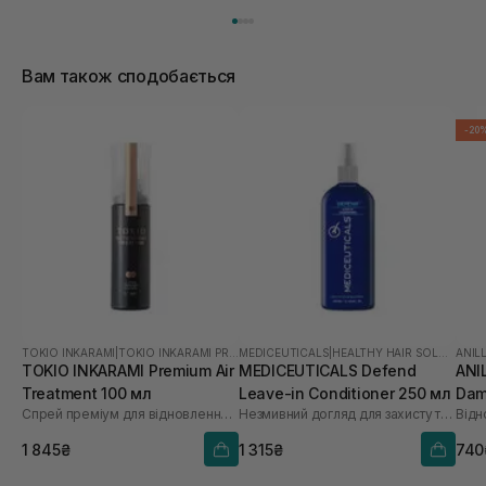
Вам також сподобається
-20
TOKIO INKARAMI
|
TOKIO INKARAMI PREMIUM
MEDICEUTICALS
|
HEALTHY HAIR SOLUTIONS
ANIL
TOKIO INKARAMI Premium Air
MEDICEUTICALS Defend
ANI
Treatment 100 мл
Leave-in Conditioner 250 мл
Dam
Спрей преміум для відновлення сухого, пошкодженого волосся
Незмивний догляд для захисту та розплутування волосся
Mis
1 845₴
1 315₴
740