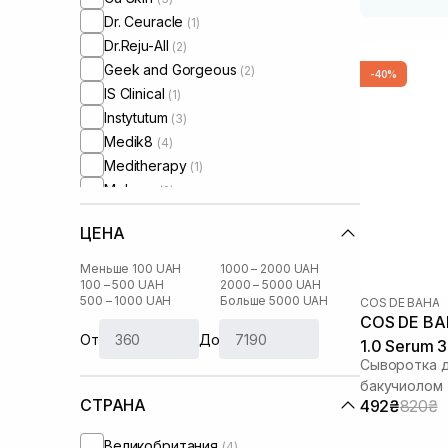
Dr. Ceuracle
(1)
Dr.Reju-All
(2)
Geek and Gorgeous
(2)
-40%
IS Clinical
(1)
Instytutum
(3)
Medik8
(4)
Meditherapy
(1)
Melume
(2)
Purito
(2)
ЦЕНА
Theramid
(1)
Usolab
(1)
Меньше 100 UAH
1000 – 2000 UAH
100 – 500 UAH
2000 – 5000 UAH
500 – 1000 UAH
Больше 5000 UAH
COS DE BAHA
COS DE BAHA L3 Bakuchi
От
До
1.0 Serum 
Сыворотка д
бакучиолом
СТРАНА
492₴
820₴
Великобритания
(4)