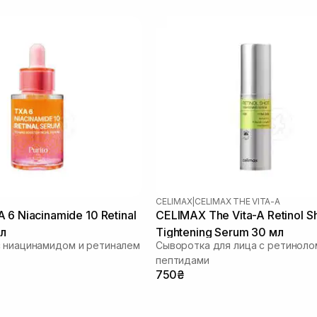
CELIMAX
|
CELIMAX THE VITA-A
 6 Niacinamide 10 Retinal
CELIMAX The Vita-A Retinol S
мл
Tightening Serum 30 мл
 ниацинамидом и ретиналем
Сыворотка для лица с ретинолом
пептидами
750₴