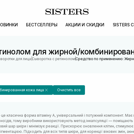
ОВИНКИ
БЕСТСЕЛЛЕРЫ
АКЦИИ И СКИДКИ
SISTERS 
етинолом для жирной/комбинирован
|
|
воротки для лица
Сыворотка с ретинолом
Средство по применению: Жирн
бинированная кожа лица
Очистить все
це класична форма вітаміну А, універсальний і потужний компонент. Має 
ноїдів, тому виробники використовують метод інкапсуляції — поміщають
вий шар шкіри і мінімізує реакції. Прискорює оновлення клітин, стимулю
ігментацією. Підходить для всіх типів шкіри, для корекції вікових змін, акне