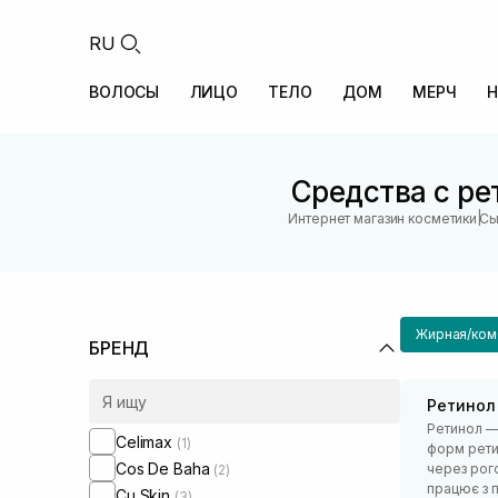
RU
ВОЛОСЫ
ЛИЦО
ТЕЛО
ДОМ
МЕРЧ
Н
Средства с р
|
Интернет магазин косметики
Сы
Жирная/ком
БРЕНД
Ретинол
Ретинол — 
Celimax
(1)
форм рети
Cos De Baha
через рого
(2)
працює з п
Cu Skin
(3)