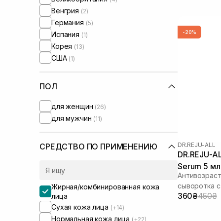
Венгрия
(2)
Германия
(5)
-20%
Испания
(1)
Корея
(13)
США
(1)
ПОЛ
для женщин
(26)
для мужчин
(11)
DR.REJU-ALL
СРЕДСТВО ПО ПРИМЕНЕНИЮ
DR.REJU-AL
Serum 5 мл
Антивозрас
сыворотка с
Жирная/комбинированная кожа
360₴
450₴
транексамов
лица
Сухая кожа лица
(+14)
Нормальная кожа лица
(+22)