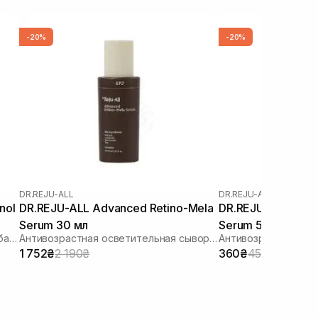
-20%
-20%
DR.REJU-ALL
DR.REJU-ALL
DR.REJU-ALL Advanced Retino-Mela
DR.REJU-ALL Adva
Serum 30 мл
Serum 5 мл
Сыворотка для лица с ретинолом и бакучиолом
Антивозрастная осветительная сыворотка с ретиноидом и транексамовой кислотой
1 752₴
2 190₴
360₴
450₴