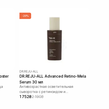
-20%
DR.REJU-ALL
oster
DR.REJU-ALL Advanced Retino-Mela
Serum 30 мл
ца
Антивозрастная осветительная
сыворотка с ретиноидом и
1 752₴
2 190₴
транексамовой кислотой