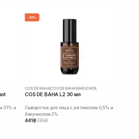
-40%
COS DE BAHA
|
COS DE BAHA BAKUCHIOL
hot
COS DE BAHA L2 30 мл
 0.1% и
Сыворотка для лица с ретинолом 0,5% и
бакучиолом 2%
441₴
735₴