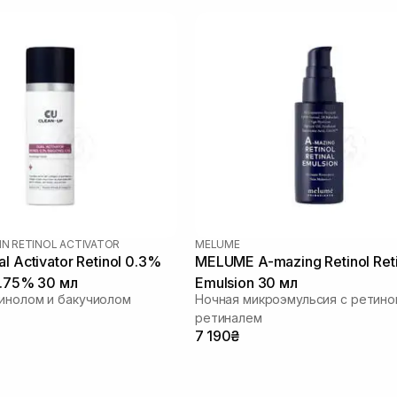
IN RETINOL ACTIVATOR
MELUME
l Activator Retinol 0.3%
MELUME A-mazing Retinol Reti
0.75% 30 мл
Emulsion 30 мл
инолом и бакучиолом
Ночная микроэмульсия с ретино
ретиналем
7 190₴