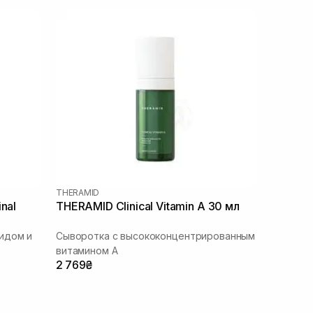
THERAMID
nal
THERAMID Clinical Vitamin A 30 мл
идом и
Сыворотка с высококонцентрированным
витамином A
2 769₴