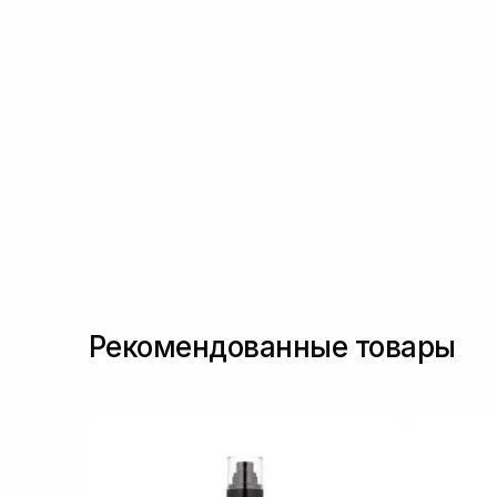
Спикулы
(2)
Токоферол
(3)
Транексамова кислота
(5)
Феруловая кислота
(3)
Цинк
(1)
Рекомендованные товары