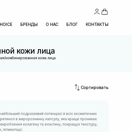
CHOICE
БРЕНДЫ
О НАС
БЛОГ
КОНТАКТЫ
ной кожи лица
ая/комбинированная кожа лица
Сортировать
найбільший подразливий потенціал зі всіх косметичних
 ретинол в жиророзчинну капсулу, яка краще проникає
є вироблення колагену та еластину, покращує текстуру,
, пігментації.