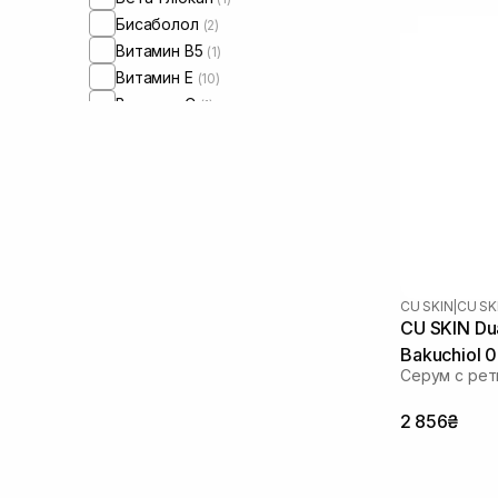
Бисаболол
(2)
Витамин B5
(1)
Витамин Е
(10)
Витамин C
(1)
Гиалуроновая кислота
(10)
Глицерин
(4)
Экстракт центеллы азиатской
(3)
Керамиды
(4)
Коэнзим Q10
(1)
Ниацинамид
(5)
Масло виноградных косточек
(2)
CU SKIN
|
CU SK
Масло макадамии
(2)
CU SKIN Dua
Пантенол
(7)
Bakuchiol 
Пептиды
(5)
Серум с рет
Полинуклеотиды
(2)
2 856₴
Ретиналь
(11)
Ретинил пальмитат
(1)
Сквалан
(7)