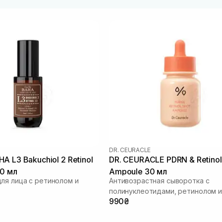
DR. CEURACLE
ol 2 Retinol
DR. CEURACLE PDRN & Retinol
30 мл
Ampoule 30 мл
ля лица с ретинолом и
Антивозрастная сыворотка с
полинуклеотидами, ретинолом и
990₴
спикулами