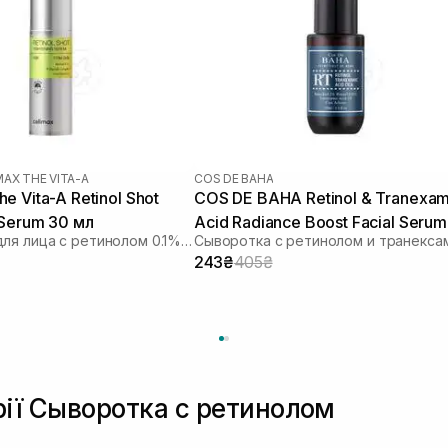
MAX THE VITA-A
COS DE BAHA
e Vita-A Retinol Shot
COS DE BAHA Retinol & Tranexam
 Serum 30 мл
Acid Radiance Boost Facial Serum
Сыворотка для лица с ретинолом 0.1% и пептидами
30 мл
243₴
405₴
рії Сыворотка с ретинолом