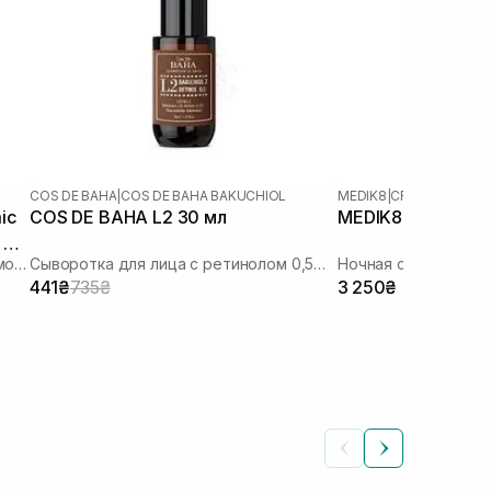
COS DE BAHA
|
COS DE BAHA BAKUCHIOL
MEDIK8
|
CRYSTAL RETI
ic
COS DE BAHA L2 30 мл
MEDIK8 Crystal Ret
 RT
Сыворотка с ретинолом и транексамовой кислотой
Сыворотка для лица с ретинолом 0,5% и бакучиолом 2%
441₴
735₴
3 250₴