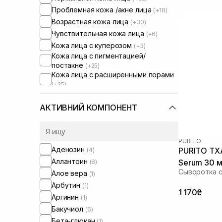
Проблемная кожа /акне лица
(+18)
Возрастная кожа лица
(+30)
Чувствительная кожа лица
(+6)
Кожа лица с куперозом
(+3)
Кожа лица с пигментацией/
постакне
(+25)
Кожа лица с расширенными порами
(+25)
Сыворотки от постакне
(+3)
АКТИВНИЙ КОМПОНЕНТ
PURITO
Аденозин
PURITO TXA
(4)
Аллантоин
Serum 30 
(8)
Сыворотка с
Алое вера
(1)
Арбутин
(1)
1 170₴
Аргинин
(1)
Бакучиол
(6)
Бета-глюкан
(1)