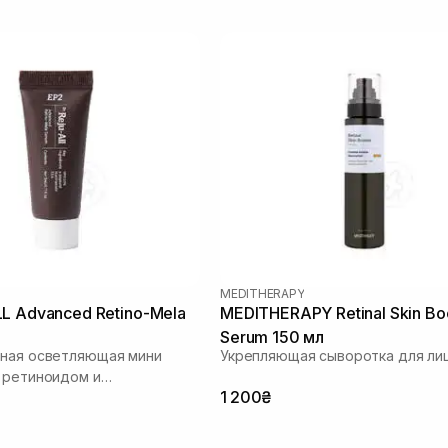
MEDITHERAPY
L Advanced Retino-Mela
MEDITHERAPY Retinal Skin Bo
Serum 150 мл
тная осветляющая мини
Укрепляющая сыворотка для ли
 ретиноидом и
1 200₴
ой кислотой