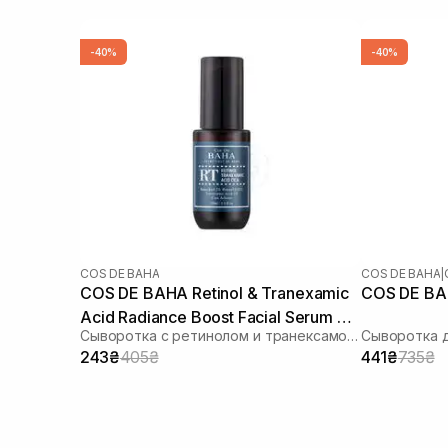
-40%
-40%
COS DE BAHA
COS DE BAHA
|
COS DE BAHA Retinol & Tranexamic
Acid Radiance Boost Facial Serum RT
Сыворотка с ретинолом и транексамовой кислотой
30 мл
243₴
405₴
441₴
735₴