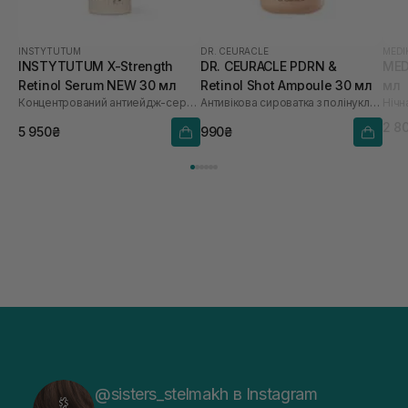
INSTYTUTUM
DR. CEURACLE
MEDI
INSTYTUTUM X-Strength
DR. CEURACLE PDRN &
MEDI
Retinol Serum NEW 30 мл
Retinol Shot Ampoule 30 мл
мл
Концентрований антиейдж-серум з ретиноїдом​
Антивікова сироватка з полінуклеотидами, ретинолом та спікулами
2 8
5 950₴
990₴
@sisters_stelmakh в Instagram