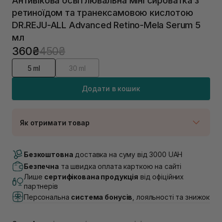
Антивікова освітлювальна міні сироватка з
ретиноїдом та транексамовою кислотою
DR.REJU-ALL Advanced Retino-Mela Serum 5
мл
360₴
450₴
5 ml
30 ml
Додати в кошик
Як отримати товар
Доставка Новою Поштою
Немає в наявності!
Безкоштовна
доставка на суму від 3000 UAH
Самовивіз м. Луцьк, вул. Винниченка 4
Безпечна
та швидка оплата карткою на сайті
В наявності
Лише
сертифікована продукція
від офіційних
Самовивіз м. Львів, вул. Академіка Підстригача, 1В
партнерів
(Duck’s Lake)
Персональна
система бонусів
, лояльності та знижок
Немає в наявності!
Самовивіз м. Львів, вул. Івана Франка 36
Немає в наявності!