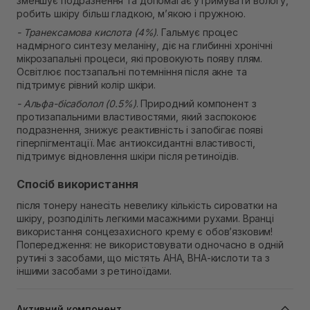
зменшує подразнення та допомагає утримувати вологу,
робить шкіру більш гладкою, м’якою і пружною.
- Транексамова кислота (4%)
. Гальмує процес
надмірного синтезу меланіну, діє на глибинні хронічні
мікрозапальні процеси, які провокують появу плям.
Освітлює постзапальні потемніння після акне та
підтримує рівний колір шкіри.
- Альфа-бісаболол (0.5%)
. Природний компонент з
протизапальними властивостями, який заспокоює
подразнення, знижує реактивність і запобігає появі
гіперпігментації. Має антиоксидантні властивості,
підтримує відновлення шкіри після ретиноїдів.
Спосіб використання
після тонеру нанесіть невелику кількість сироватки на
шкіру, розподіліть легкими масажними рухами. Вранці
використання сонцезахисного крему є обов’язковим!
Попередження: не використовувати одночасно в одній
рутині з засобами, що містять AHA, BHA-кислоти та з
іншими засобами з ретиноїдами.
Активний компонент