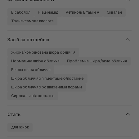
Бісаболол
Ніацинамід
Ретинол/ Вітамін А
Сквалан
Транексамова кислота
Засіб за потребою
Жирна/комбінована шкіра обличчя
Нормальна шкіра обличчя
Проблемна шкіра /акне обличчя
Вікова шкіра обличчя
Шкіра обличчя з пігментацією/постакне
Шкіра обличчя з розширеними порами
Сироватки від постакне
Стать
для жінок