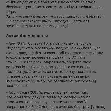
клітин епідермісу, а транексамова кислота та альфа-
бісаболол пригнічують синтез меланіну в глибших шарах
шкіри.
Засіб має легку кремову текстуру, швидко поглинається
і не залишає липкого шару. Підходить навіть для
початківців у ретиноловому догляді.
Активні компоненти
- HPR (0.1%).
Сучасна форма ретиноїду з високою
біодоступністю, має низький подразнюючий потенціал,
діє швидше, але без типових побічних ефектів ретинолу
(сухості, почервоніння чи лущення). В 30 разів
стабільніший за ретинол/ретиналь, зберігає свою
ефективність при транспортуванні та коливаннях
температур. Стимулює синтез колагену, прискорює
клітинне оновлення та покращує щільність шкіри.
Зменшує глибину зморшок, розгладжує мікрорельєф,
вирівнює тон.
- Ніацинамід (10%).
Зменшує прояви пігментації,
блокуючи передачу меланіну від меланоцитів до
кератиноцитів, покращує тон шкіри та надає їй
природного сяйва. Одночасно зміцнює бар’єрну функцію,