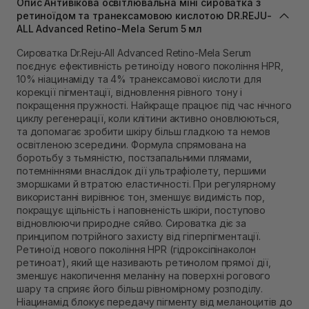
Опис Антивікова освітлювальна міні сироватка з
Самовивіз м. Львів, вул. Степана Бандери 45
ретиноїдом та транексамовою кислотою DR.REJU-
В наявності
ALL Advanced Retino-Mela Serum 5 мл
Самовивіз м. Рівне, вул. 16-го Липня, 15
Сироватка Dr.Reju-All Advanced Retino-Mela Serum
В наявності
поєднує ефективність ретиноїду нового покоління HPR,
Самовивіз м. Рівне, вул. Кулика і Гудачека 23 (ТЦ
10% ніацинаміду та 4% транексамової кислоти для
Екватор)
корекції пігментації, відновлення рівного тону і
Немає в наявності!
покращення пружності. Найкраще працює під час нічного
циклу регенерації, коли клітини активно оновлюються,
та допомагає зробити шкіру більш гладкою та немов
освітленою зсередини. Формула спрямована на
боротьбу з тьмяністю, постзапальними плямами,
потемніннями внаслідок дії ультрафіолету, першими
зморшками й втратою еластичності. При регулярному
використанні вирівнює тон, зменшує видимість пор,
покращує щільність і наповненість шкіри, поступово
відновлюючи природне сяйво. Сироватка діє за
принципом потрійного захисту від гіперпігментації.
Ретиноїд нового покоління HPR (гідроксіпінаколон
ретиноат), який ще називають ретинолом прямої дії,
зменшує накопичення меланіну на поверхні рогового
шару та сприяє його більш рівномірному розподілу.
Ніацинамід блокує передачу пігменту від меланоцитів до