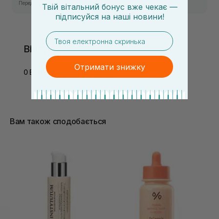
Перед використанням ознайомтесь з інформацією на упаковці.
Твій вітальний бонус вже чекає —
підписуйся
на
наші новини!
email
Відгуки
Отримати знижку
0 Відгуків
Вам також сподобається